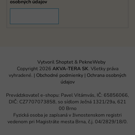
osobných údajov
PRIHLÁSIŤ SA
Vytvoril Shoptet
&
PekneWeby
Copyright 2026
AKVA-TERA SK
. Všetky práva
vyhradené.
|
Obchodné podmienky
|
Ochrana osobných
údajov
Prevádzkovateľ e-shopu: Pavel Vitámvás, IČ: 65856066,
DIČ: CZ7707073858, so sídlom Ječná 1321/29a, 621
00 Brno
Fyzická osoba je zapísaná v živnostenskom registri
vedenom pri Magistráte mesta Brna, č.j. 04/2829/18/0.