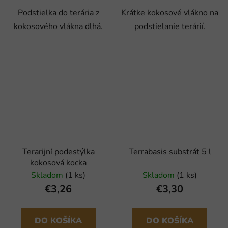
Podstielka do terária z
Krátke kokosové vlákno na
kokosového vlákna dlhá.
podstielanie terárií.
Terarijní podestýlka
Terrabasis substrát 5 l
kokosová kocka
Skladom
(1 ks)
Skladom
(1 ks)
€3,26
€3,30
DO KOŠÍKA
DO KOŠÍKA