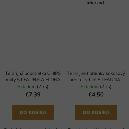
jazierkach.
Terárijná podstielka CHIPS
Terárijné hoblinky kokosový
malý 5 l FAUNA A FLORA
orech - vlhké 5 l FAUNA I
FLORA
Skladom
(2 ks)
Skladom
(2 ks)
€7,39
€4,50
DO KOŠÍKA
DO KOŠÍKA