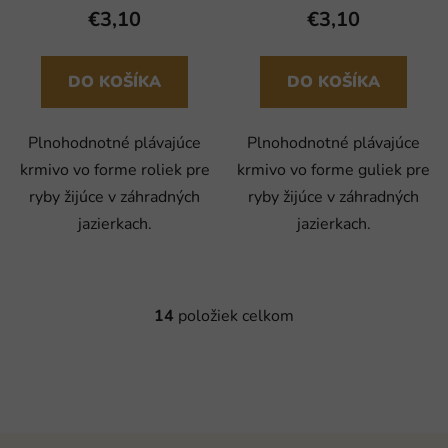
€3,10
€3,10
DO KOŠÍKA
DO KOŠÍKA
Plnohodnotné plávajúce
Plnohodnotné plávajúce
krmivo vo forme roliek pre
krmivo vo forme guliek pre
ryby žijúce v záhradných
ryby žijúce v záhradných
jazierkach.
jazierkach.
14
položiek celkom
O
v
l
á
d
a
Z