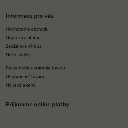
c
á
i
p
e
Informace pro vás
ä
p
r
t
Hodnotenie obchodu
v
i
Doprava a platba
k
e
y
Zakázková výroba
v
Naše služby
ý
p
Reklamácia a vrátenie tovaru
i
Dostupnosť tovaru
s
u
Najlepšia cena
Prijímame online platby