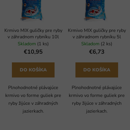
i
e
s
p
p
r
r
o
Krmivo MIX guličky pre ryby
Krmivo MIX guličky pre ryby
o
d
v záhradnom rybníku 10l
v záhradnom rybníku 5l
d
u
Skladom
(1 ks)
Skladom
(2 ks)
u
k
€10,95
€6,73
k
t
t
o
o
DO KOŠÍKA
DO KOŠÍKA
v
v
Plnohodnotné plávajúce
Plnohodnotné plávajúce
krmivo vo forme guliek pre
krmivo vo forme guliek pre
ryby žijúce v záhradných
ryby žijúce v záhradných
jazierkach.
jazierkach.