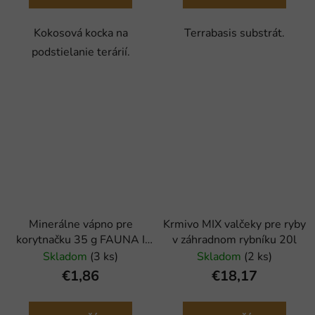
Kokosová kocka na
Terrabasis substrát.
podstielanie terárií.
Minerálne vápno pre
Krmivo MIX valčeky pre ryby
korytnačku 35 g FAUNA I
v záhradnom rybníku 20l
FLORA
Skladom
(3 ks)
Skladom
(2 ks)
€1,86
€18,17