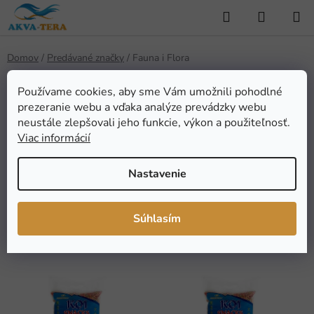
Prejsť
Hľadať
NÁKUP
na
KOŠÍK
obsah
Domov
/
Predávané značky
/
Fauna i Flora
Používame cookies, aby sme Vám umožnili pohodlné
prezeranie webu a vďaka analýze prevádzky webu
Fauna i Flora
neustále zlepšovali jeho funkcie, výkon a použiteľnosť.
Viac informácií
Nastavenie
FILTROVAT
R
Súhlasím
Radiť podľa:
Odporúčame
a
d
V
e
ý
n
p
i