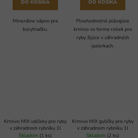
DO KOŠÍKA
DO KOŠÍKA
Minerálne vápno pre
Plnohodnotné plávajúce
korytnačku.
krmivo vo forme roliek pre
ryby žijúce v záhradných
jazierkach.
Krmivo MIX valčeky pre ryby
Krmivo MIX guličky pre ryby
v záhradnom rybníku 1l
v záhradnom rybníku 1l
Skladom
(1 ks)
Skladom
(2 ks)