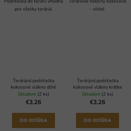
Podstielka do terárií vhodná
Teráriové hobliny kokosové
pre všetky teráriá.
- vlhké.
Terárijná podstielka
Terárijná podstielka
kokosové vlákno dlhé
kokosové vlákno krátke
Skladom
(2 ks)
Skladom
(2 ks)
€3,26
€3,26
DO KOŠÍKA
DO KOŠÍKA