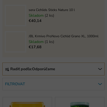
sera Cichlids Sticks Nature 10 l
Skladom
(2 ks)
€40,14
JBL Krmivo ProNovo Cichlid Grano XL, 1000ml
Skladom
(1 ks)
€17,68
R
Radiť podľa:
Odporúčame
a
d
e
FILTROVAT
n
i
V
e
ý