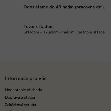
u
Odosielame do 48 hodín (pracovné dni).
Tovar skladom
Skladom = skladom v našom vlastnom sklade.
Z
á
p
Informace pro vás
ä
t
Hodnotenie obchodu
i
Doprava a platba
e
Zakázková výroba