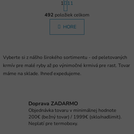
1
t
11
r
O
á
492
položiek celkom
v
n
l
k
HORE
á
o
d
v
a
a
c
n
i
i
Vyberte si z nášho širokého sortimentu - od peletovaných
e
e
krmív pre malé ryby až po výnimočné krmivá pre rast. Tovar
p
máme na sklade. Ihneď expedujeme.
r
v
k
y
v
Doprava ZADARMO
ý
Objednávka tovaru v minimálnej hodnote
p
200€ (bežný tovar) / 1999€ (sklo/nadlimit).
i
Neplatí pre termoboxy.
s