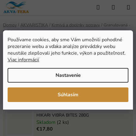
Prejsť
Hľadať
NÁKUP
na
KOŠÍK
obsah
Domov
/
AKVARISTIKA
/
Krmivá a doplnky potravy
/
Granulovaná -
peletovaná
Používame cookies, aby sme Vám umožnili pohodlné
Granulované - peletované
prezeranie webu a vďaka analýze prevádzky webu
neustále zlepšovali jeho funkcie, výkon a použiteľnosť.
Viac informácií
Najpredávanejšie
Nastavenie
HIKARI CICHLID GOLD MINI 250G
Skladom
(2 ks)
Súhlasím
€7,38
HIKARI VIBRA BITES 280G
Skladom
(2 ks)
€17,80