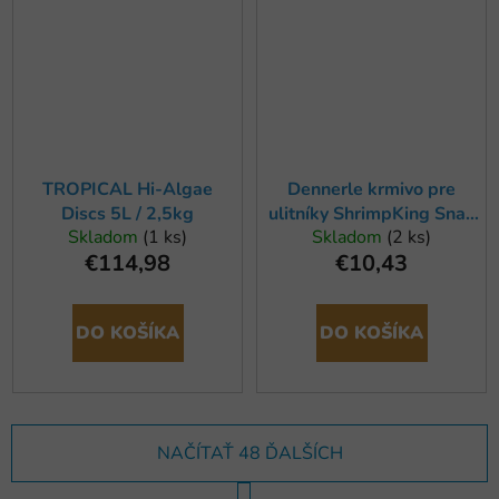
TROPICAL Hi-Algae
Dennerle krmivo pre
Discs 5L / 2,5kg
ulitníky ShrimpKing Snail
Skladom
(1 ks)
Skladom
(2 ks)
Stixx 45g
€114,98
€10,43
DO KOŠÍKA
DO KOŠÍKA
NAČÍTAŤ 48 ĎALŠÍCH
S