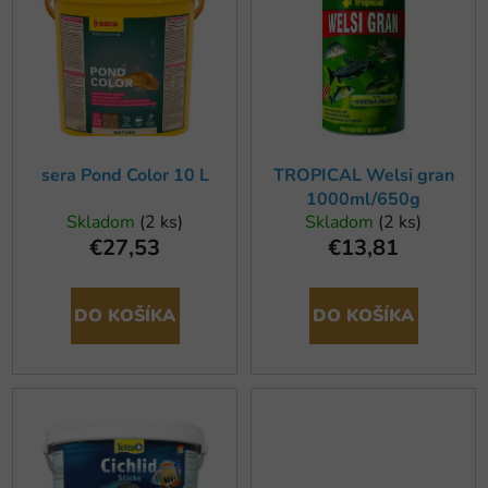
p
p
r
i
o
s
d
p
u
r
k
o
t
sera Pond Color 10 L
TROPICAL Welsi gran
d
1000ml/650g
o
u
Skladom
(2 ks)
Skladom
(2 ks)
v
k
€27,53
€13,81
t
o
DO KOŠÍKA
DO KOŠÍKA
v