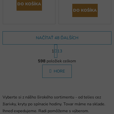
DO KOŠÍKA
DO KOŠÍKA
NAČÍTAŤ 48 ĎALŠÍCH
S
1
t
13
r
O
á
598
položiek celkom
v
n
l
k
HORE
á
o
d
v
a
a
c
n
i
i
Vyberte si z nášho širokého sortimentu - od telies cez
e
e
žiarivky, kryty po spínacie hodiny. Tovar máme na sklade.
p
Ihneď expedujeme. Radi pomôžeme s výberom.
r