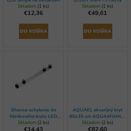
o
u
Skladom
(1 ks)
Skladom
(1 ks)
v
k
€12,36
€49,61
t
o
DO KOŠÍKA
DO KOŠÍKA
v
Diversa uchytenie do
AQUAEL akvarijný kryt
hliníkového krytu LED
80x35 cm AQUA4FAMILY
Skladom
(2 ks)
Skladom
(2 ks)
EXPERT 200 (2ks)
LED D&N
€14,43
€82,60