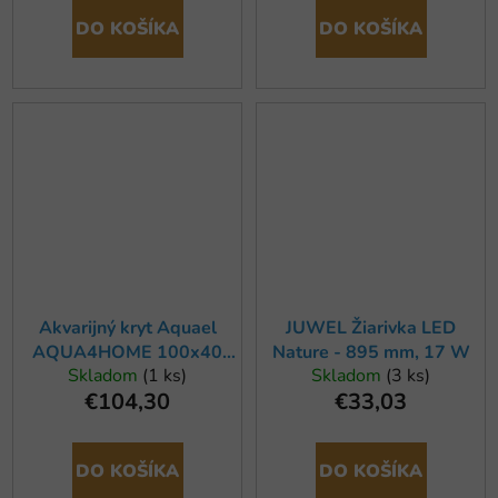
DO KOŠÍKA
DO KOŠÍKA
Akvarijný kryt Aquael
JUWEL Žiarivka LED
AQUA4HOME 100x40
Nature - 895 mm, 17 W
Skladom
(1 ks)
Skladom
(3 ks)
cm D&N, čierny
€104,30
€33,03
DO KOŠÍKA
DO KOŠÍKA