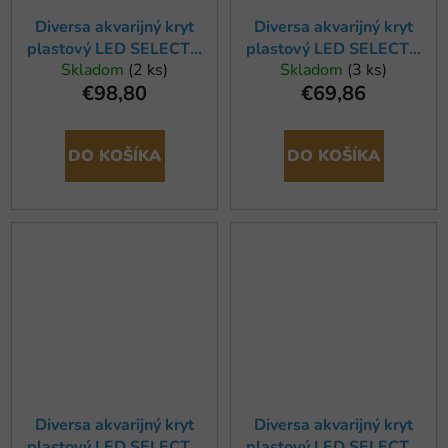
Diversa akvarijný kryt
Diversa akvarijný kryt
plastový LED SELECTO
plastový LED SELECTO
Skladom
(2 ks)
Skladom
(3 ks)
120x40 cm, rovný
80x40cm
€98,80
€69,86
DO KOŠÍKA
DO KOŠÍKA
Diversa akvarijný kryt
Diversa akvarijný kryt
plastový LED SELECTO
plastový LED SELECTO