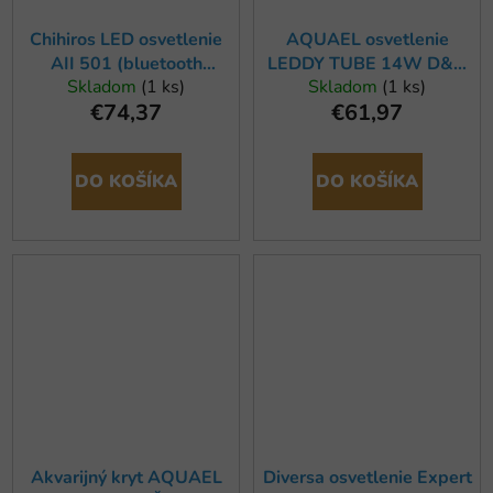
Chihiros LED osvetlenie
AQUAEL osvetlenie
AII 501 (bluetooth
LEDDY TUBE 14W D&N
Skladom
(1 ks)
Skladom
(1 ks)
ovládač)
ACTINIC 700 mm
€74,37
€61,97
DO KOŠÍKA
DO KOŠÍKA
Akvarijný kryt AQUAEL
Diversa osvetlenie Expert