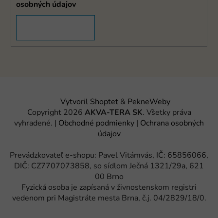
osobných údajov
PRIHLÁSIŤ SA
Vytvoril Shoptet
&
PekneWeby
Copyright 2026
AKVA-TERA SK
. Všetky práva
vyhradené.
|
Obchodné podmienky
|
Ochrana osobných
údajov
Prevádzkovateľ e-shopu: Pavel Vitámvás, IČ: 65856066,
DIČ: CZ7707073858, so sídlom Ječná 1321/29a, 621
00 Brno
Fyzická osoba je zapísaná v živnostenskom registri
vedenom pri Magistráte mesta Brna, č.j. 04/2829/18/0.