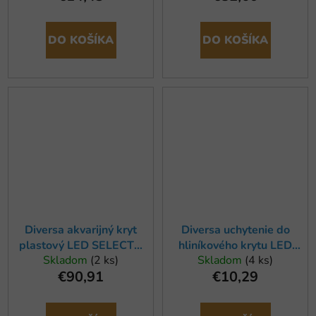
DO KOŠÍKA
DO KOŠÍKA
Diversa akvarijný kryt
Diversa uchytenie do
plastový LED SELECTO
hliníkového krytu LED
Skladom
(2 ks)
Skladom
(4 ks)
100x40 cm, rovný
EXPERT 150, 160 (2ks)
€90,91
€10,29