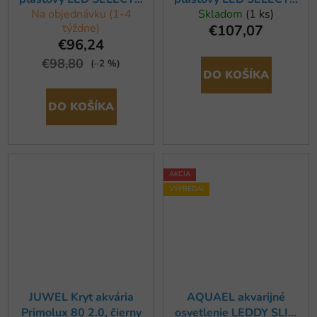
Na objednávku (1-4
Skladom
(1 ks)
120x40 cm vypuklý
120x50cm
týždne)
€107,07
€96,24
€98,80
(–2 %)
DO KOŠÍKA
DO KOŠÍKA
AKCIA
VÝPREDAJ
JUWEL Kryt akvária
AQUAEL akvarijné
Primolux 80 2.0, čierny
osvetlenie LEDDY SLIM