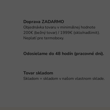
v
k
y
v
Doprava ZADARMO
ý
Objednávka tovaru v minimálnej hodnote
p
200€ (bežný tovar) / 1999€ (sklo/nadlimit).
i
Neplatí pre termoboxy.
s
u
Odosielame do 48 hodín (pracovné dni).
Tovar skladom
Skladom = skladom v našom vlastnom sklade.
Z