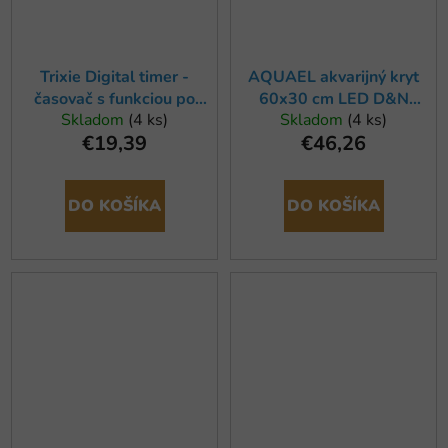
Trixie Digital timer -
AQUAEL akvarijný kryt
časovač s funkciou po
60x30 cm LED D&N
Skladom
(4 ks)
Skladom
(4 ks)
sekundách, 7 x 7 cm
AQUA4START
€19,39
€46,26
DO KOŠÍKA
DO KOŠÍKA