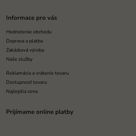
á
p
Informace pro vás
ä
t
Hodnotenie obchodu
i
Doprava a platba
e
Zakázková výroba
Naše služby
Reklamácia a vrátenie tovaru
Dostupnosť tovaru
Najlepšia cena
Prijímame online platby