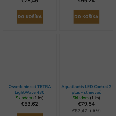
€78,46
€69,24
DO KOŠÍKA
DO KOŠÍKA
Osvetlenie set TETRA
Aquatlantis LED Control 2
LightWave 430
plus - stmievač
Skladom
(1 ks)
Skladom
(1 ks)
€53,62
€79,54
€87,47
(–9 %)