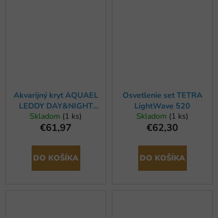
Akvarijný kryt AQUAEL
Osvetlenie set TETRA
LEDDY DAY&NIGHT
LightWave 520
Skladom
(1 ks)
Skladom
(1 ks)
75x35, biely
€61,97
€62,30
DO KOŠÍKA
DO KOŠÍKA