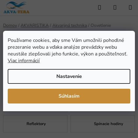
Prejsť
Hľadať
NÁKUP
na
KOŠÍK
obsah
Domov
/
AKVARISTIKA
/
Akvarijná technika
/
Osvetlenie
Osvetlenie
Používame cookies, aby sme Vám umožnili pohodlné
prezeranie webu a vďaka analýze prevádzky webu
neustále zlepšovali jeho funkcie, výkon a použiteľnosť.
Viac informácií
Telesá - rampy
Žiarivky
Nastavenie
Príslušenstvo
Stmievače
Súhlasím
Kryty
Výbojky
Reflektory
Spínacie hodiny