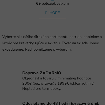
á
69
položiek celkom
v
n
l
k
HORE
á
o
d
v
a
a
c
n
i
i
Vyberte si z nášho širokého sortimentu potrieb, doplnkov a
e
e
krmív pre krevetky žijúce v akváriu. Tovar na sklade. Ihneď
p
expedujeme. Radi pomôžeme s výberom.
r
v
k
y
v
Doprava ZADARMO
ý
Objednávka tovaru v minimálnej hodnote
p
200€ (bežný tovar) / 1999€ (sklo/nadlimit).
i
Neplatí pre termoboxy.
s
u
Odosielame do 48 hodín (pracovné dni).