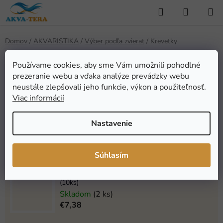
Prejsť
Hľadať
NÁKUP
na
KOŠÍK
obsah
Domov
/
AKVARISTIKA
/
Výber podľa zvierat
/
Krevetky
Krevetky
Používame cookies, aby sme Vám umožnili pohodlné
prezeranie webu a vďaka analýze prevádzky webu
neustále zlepšovali jeho funkcie, výkon a použiteľnosť.
Najpredávanejšie
Viac informácií
Nastavenie
AQUA NOVA Keramické rúrky pre krevetky
Skladom
(4 ks)
€7,75
Súhlasím
EasyFish Shrimp lollies Lízanky pre krevety
(10ks)
Skladom
(2 ks)
€7,38