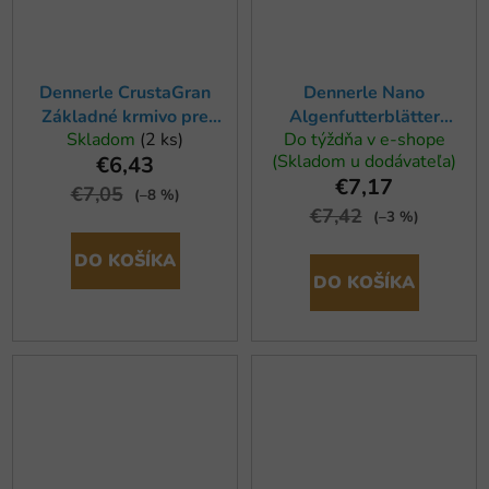
Dennerle CrustaGran
Dennerle Nano
Základné krmivo pre
Algenfutterblätter
Skladom
(2 ks)
Do týždňa v e-shope
krevetky 100ml
mihalnicové lístky 40ks
(Skladom u dodávateľa)
€6,43
€7,17
€7,05
(–8 %)
€7,42
(–3 %)
DO KOŠÍKA
DO KOŠÍKA