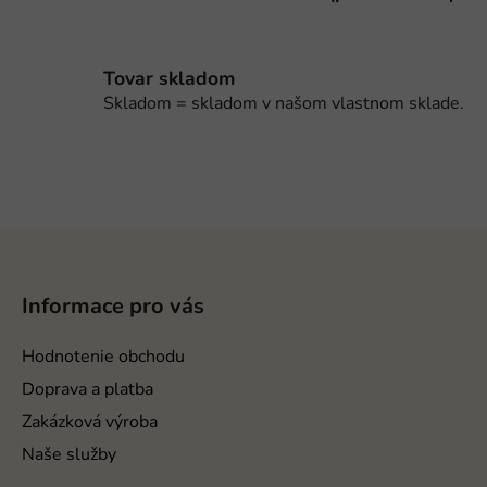
Tovar skladom
Skladom = skladom v našom vlastnom sklade.
Z
á
p
Informace pro vás
ä
t
Hodnotenie obchodu
i
Doprava a platba
e
Zakázková výroba
Naše služby