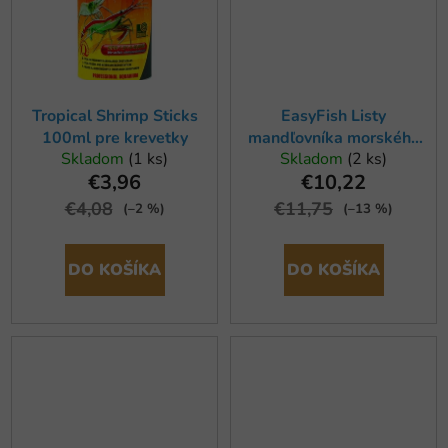
Tropical Shrimp Sticks
EasyFish Listy
100ml pre krevetky
mandľovníka morského
Skladom
(1 ks)
Skladom
(2 ks)
100g
€3,96
€10,22
€4,08
€11,75
(–2 %)
(–13 %)
DO KOŠÍKA
DO KOŠÍKA