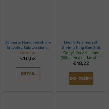
Dennerle Nano piesok pre
Dennerle zmes solí
krevetky Sulawa čierna
Shrimp King Bee Salt
Na dotaz
Do týždňa v e-shope
2kg
GH+, 1000g
(Skladom u dodávateľa)
€10,63
€48,22
DETAIL
DO KOŠÍKA