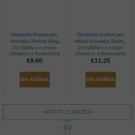
Dennerle Krmivo pre
Dennerle Krmivo pre
krevetky Shrimp King
mladé krevetky Shrimp
Do týždňa v e-shope
Do týždňa v e-shope
Snow Pops, 40g
King Baby, 35g
(Skladom u dodávateľa)
(Skladom u dodávateľa)
€9,60
€11,25
DO KOŠÍKA
DO KOŠÍKA
NAČÍTAŤ 21 ĎALŠÍCH
S
1
t
2
r
O