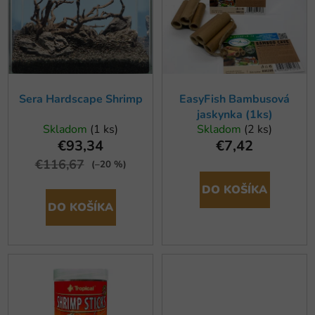
r
i
o
s
d
p
u
r
k
o
t
Sera Hardscape Shrimp
EasyFish Bambusová
d
jaskynka (1ks)
o
u
Skladom
(1 ks)
Skladom
(2 ks)
v
k
€93,34
€7,42
t
€116,67
(–20 %)
o
DO KOŠÍKA
v
DO KOŠÍKA