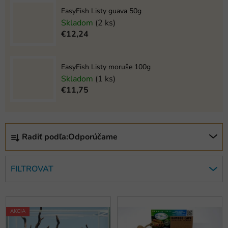
EasyFish Listy guava 50g
Skladom
(2 ks)
€12,24
EasyFish Listy moruše 100g
Skladom
(1 ks)
€11,75
R
Radiť podľa:
Odporúčame
a
d
e
FILTROVAT
n
i
V
e
ý
AKCIA
p
p