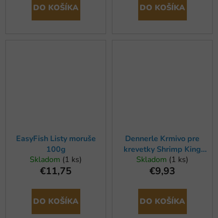
DO KOŠÍKA
DO KOŠÍKA
EasyFish Listy moruše
Dennerle Krmivo pre
100g
krevetky Shrimp King
Skladom
(1 ks)
Skladom
(1 ks)
Complete, 45g
€11,75
€9,93
DO KOŠÍKA
DO KOŠÍKA