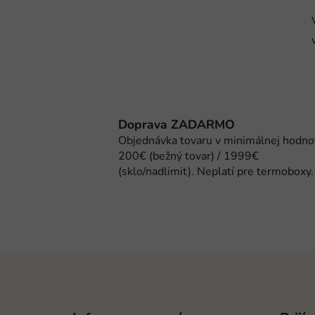
Doprava ZADARMO
Objednávka tovaru v minimálnej hodno
200€ (bežný tovar) / 1999€
(sklo/nadlimit). Neplatí pre termoboxy.
Z
á
p