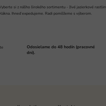
l
á
Vyberte si z nášho širokého sortimentu - živé jazierkové rastli
d
vlákna. Ihneď expedujeme. Radi pomôžeme s výberom.
a
c
i
e
p
r
Odosielame do 48 hodín (pracovné
te
v
dni).
k
y
v
ý
p
i
s
u