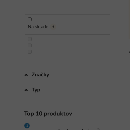
n
e
l
Na sklade
4
Značky
Typ
i
Top 10 produktov