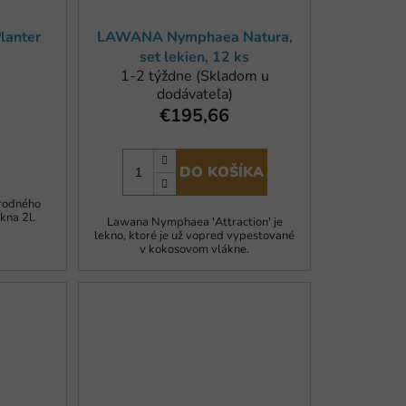
u
k
lanter
LAWANA Nymphaea Natura,
t
set lekien, 12 ks
o
1-2 týždne (Skladom u
dodávateľa)
v
€195,66
DO KOŠÍKA
írodného
kna 2l.
Lawana Nymphaea 'Attraction' je
lekno, ktoré je už vopred vypestované
v kokosovom vlákne.