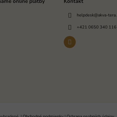
mame online platby
Kontakt
helpdesk
@
akva-tera
+421 0650 340 116
 vyhradené.
|
Obchodné podmienky
|
Ochrana osobných údajov