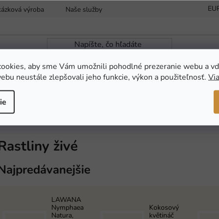
EU
kázková výroba
Naše služby
Reklamácia a vrátenie tovaru
ookies, aby sme Vám umožnili pohodlné prezeranie webu a vď
ebu neustále zlepšovali jeho funkcie, výkon a použiteľnosť.
Via
ZÁHRADNÁ JAZIERKA
NOVINKY
AKC
ie
živé
Rastliny živé
Najpredávanejšie
LAWANA
Nymphaea
Kokosový
Natura,
květináč