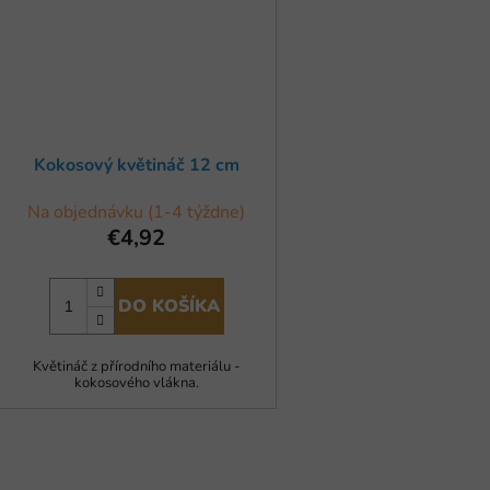
Kokosový květináč 12 cm
Na objednávku (1-4 týždne)
€4,92
DO KOŠÍKA
Květináč z přírodního materiálu -
kokosového vlákna.
O
v