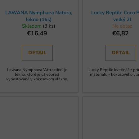
d
u
LAWANA Nymphaea Natura,
Lucky Reptile Coco P
k
lekno (1ks)
velký 2l
t
Skladom
(3 ks)
Na dotaz
o
€16,49
€6,82
v
DETAIL
DETAIL
Lawana Nymphaea 'Attraction' je
Lucky Reptile kvetináč z pr
lekno, ktoré je už vopred
materiálu - kokosového vlá
vypestované v kokosovom vlákne.