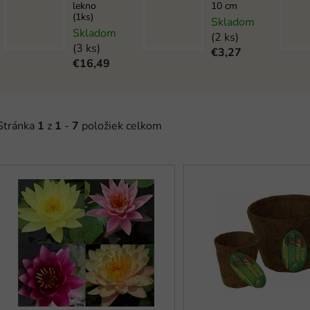
lekno
10 cm
(1ks)
Skladom
Skladom
(2 ks)
(3 ks)
€3,27
€16,49
Stránka
1
z
1
-
7
položiek celkom
V
ý
p
s
p
r
o