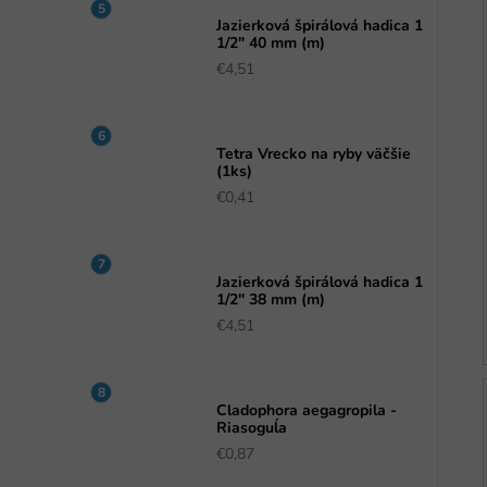
Jazierková špirálová hadica 1
1/2" 40 mm (m)
€4,51
Tetra Vrecko na ryby väčšie
(1ks)
€0,41
Jazierková špirálová hadica 1
1/2" 38 mm (m)
€4,51
Cladophora aegagropila -
Riasoguĺa
€0,87