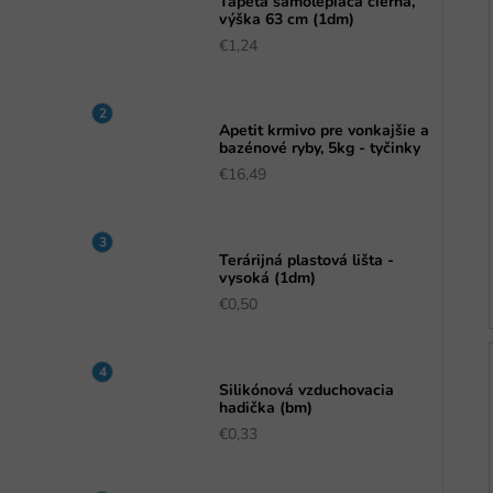
Tapeta samolepiaca čierna,
výška 63 cm (1dm)
€1,24
Apetit krmivo pre vonkajšie a
bazénové ryby, 5kg - tyčinky
€16,49
Terárijná plastová lišta -
vysoká (1dm)
€0,50
Silikónová vzduchovacia
hadička (bm)
€0,33