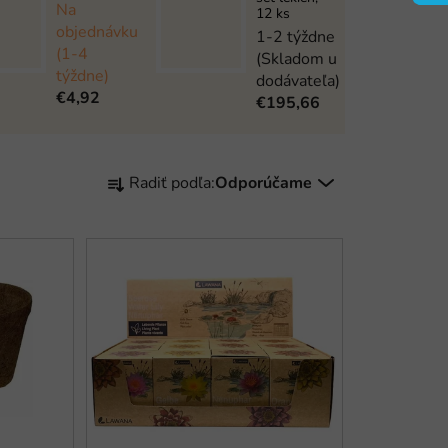
Na
12 ks
objednávku
1-2 týždne
(1-4
(Skladom u
týždne)
dodávateľa)
€4,92
€195,66
R
Radiť podľa:
Odporúčame
a
d
e
n
i
e
p
r
o
d