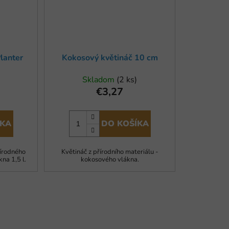
lanter
Kokosový květináč 10 cm
Skladom
(2 ks)
€3,27
ÍKA
DO KOŠÍKA
rírodného
Květináč z přírodního materiálu -
na 1,5 l.
kokosového vlákna.