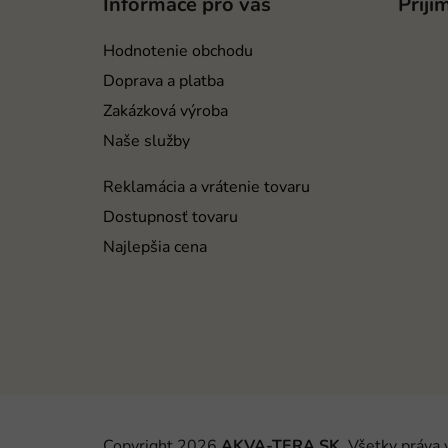
Informace pro vás
Prijí
ä
t
Hodnotenie obchodu
i
Doprava a platba
e
Zakázková výroba
Naše služby
Reklamácia a vrátenie tovaru
Dostupnosť tovaru
Najlepšia cena
Copyright 2026
AKVA-TERA SK
. Všetky práva