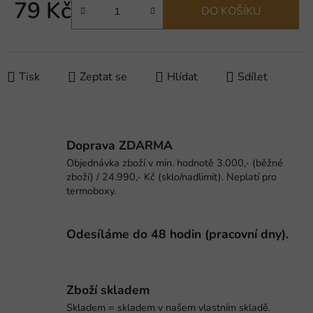
79 Kč
DO KOŠÍKU
Měrná cena:
Tisk
Zeptat se
Hlídat
Sdílet
Doprava ZDARMA
Objednávka zboží v min. hodnotě 3.000,- (běžné
zboží) / 24.990,- Kč (sklo/nadlimit). Neplatí pro
termoboxy.
Odesíláme do 48 hodin (pracovní dny).
Zboží skladem
Skladem = skladem v našem vlastním skladě.