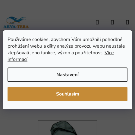
Přejít
na
obsah
Hledat
NÁKUP
KOŠÍK
Používáme cookies, abychom Vám umožnili pohodlné
Domů
/
AKVARISTIKA
/
Pomůcky a doplňky
/
Síťky a chytače
/
Síťka
prohlížení webu a díky analýze provozu webu neustále
MARINA akvarijní černá 15 x 12,5 cm (1ks)
Síťka MARINA akvarijní
zlepšovali jeho funkce, výkon a použitelnost.
Více
informací
černá 15 x 12,5 cm (1ks)
Nastavení
Průměrné
Neohodnoceno
Podrobnosti hodnocení
hodnocení
Značka:
Hagen
Souhlasím
produktu
je
0,0
z
5