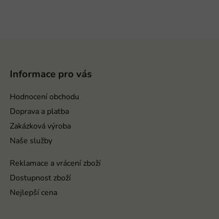
Z
á
p
Informace pro vás
a
t
Hodnocení obchodu
í
Doprava a platba
Zakázková výroba
Naše služby
Reklamace a vrácení zboží
Dostupnost zboží
Nejlepší cena