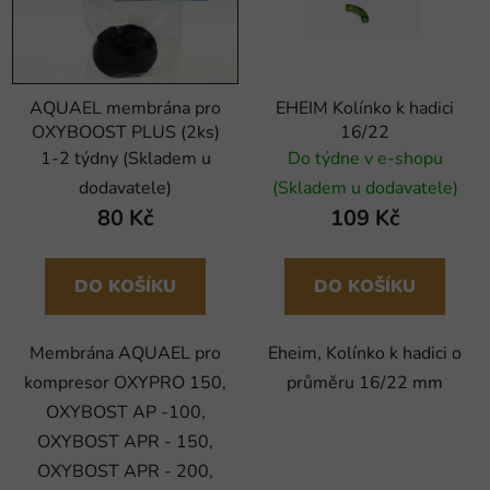
AQUAEL membrána pro
EHEIM Kolínko k hadici
OXYBOOST PLUS (2ks)
16/22
1-2 týdny (Skladem u
Do týdne v e-shopu
dodavatele)
(Skladem u dodavatele)
80 Kč
109 Kč
DO KOŠÍKU
DO KOŠÍKU
Membrána AQUAEL pro
Eheim, Kolínko k hadici o
kompresor OXYPRO 150,
průměru 16/22 mm
OXYBOST AP -100,
OXYBOST APR - 150,
OXYBOST APR - 200,