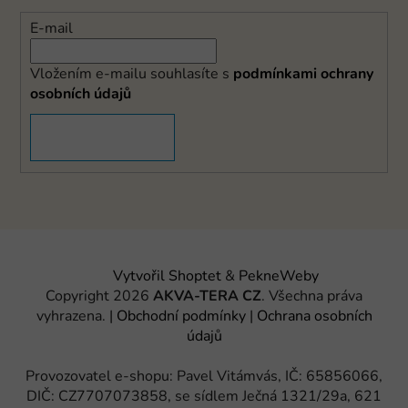
E-mail
Vložením e-mailu souhlasíte s
podmínkami ochrany
osobních údajů
PŘIHLÁSIT SE
Vytvořil Shoptet
&
PekneWeby
Copyright 2026
AKVA-TERA CZ
. Všechna práva
vyhrazena.
|
Obchodní podmínky
|
Ochrana osobních
údajů
Provozovatel e-shopu: Pavel Vitámvás, IČ: 65856066,
DIČ: CZ7707073858, se sídlem Ječná 1321/29a, 621