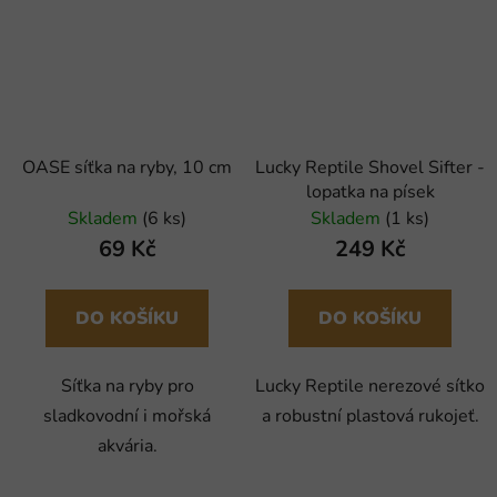
OASE síťka na ryby, 10 cm
Lucky Reptile Shovel Sifter -
lopatka na písek
Skladem
(6 ks)
Skladem
(1 ks)
69 Kč
249 Kč
DO KOŠÍKU
DO KOŠÍKU
Síťka na ryby pro
Lucky Reptile nerezové sítko
sladkovodní i mořská
a robustní plastová rukojeť.
akvária.