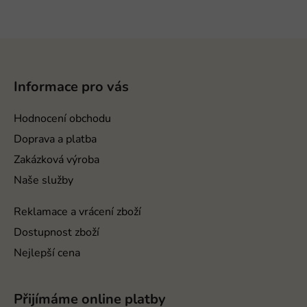
Z
á
p
Informace pro vás
a
t
Hodnocení obchodu
í
Doprava a platba
Zakázková výroba
Naše služby
Reklamace a vrácení zboží
Dostupnost zboží
Nejlepší cena
Přijímáme online platby