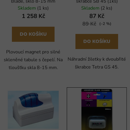
Blade, sklo 8-15 mm
škrabce SB 45 (1ks)
Skladem
(1 ks)
Skladem
(2 ks)
1 258 Kč
87 Kč
89 Kč
(–2 %)
DO KOŠÍKU
DO KOŠÍKU
Plovoucí magnet pro silné
Náhradní žiletky k dvoubřité
skleněné tabule s čepelí. Na
škrabce Tetra GS 45.
tloušťku skla 8-15 mm.