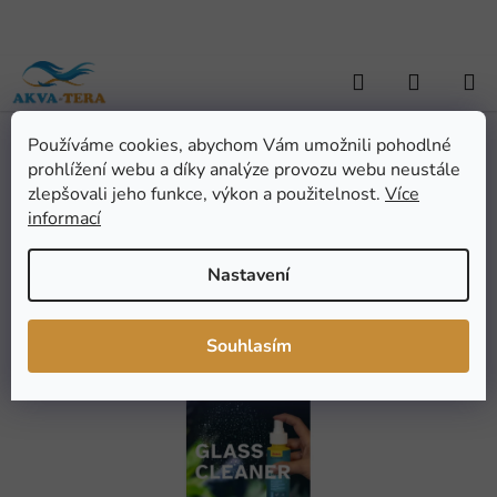
Přejít
na
obsah
Hledat
NÁKUP
KOŠÍK
Používáme cookies, abychom Vám umožnili pohodlné
Domů
/
AKVARISTIKA
/
Pomůcky a doplňky
/
Stěrky a škrabky
/
prohlížení webu a díky analýze provozu webu neustále
Sera Glass Cleaner
Sera Glass Cleaner
zlepšovali jeho funkce, výkon a použitelnost.
Více
informací
Průměrné
Neohodnoceno
Podrobnosti hodnocení
Nastavení
hodnocení
Značka:
Sera
produktu
je
Souhlasím
0,0
z
5
hvězdiček.