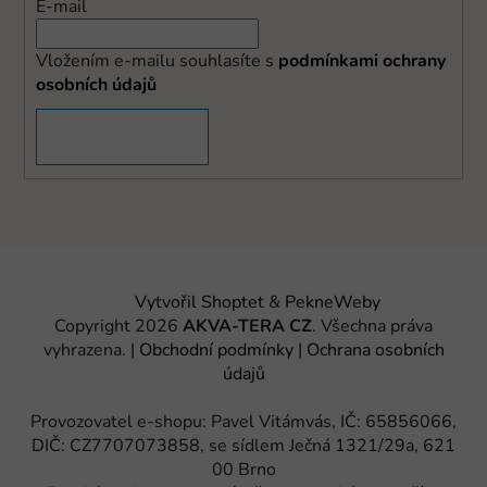
E-mail
Vložením e-mailu souhlasíte s
podmínkami ochrany
osobních údajů
PŘIHLÁSIT SE
Vytvořil Shoptet
&
PekneWeby
Copyright 2026
AKVA-TERA CZ
. Všechna práva
vyhrazena.
|
Obchodní podmínky
|
Ochrana osobních
údajů
Provozovatel e-shopu: Pavel Vitámvás, IČ: 65856066,
DIČ: CZ7707073858, se sídlem Ječná 1321/29a, 621
00 Brno