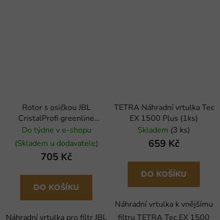
Rotor s osičkou JBL
TETRA Náhradní vrtulka Tec
CristalProfi greenline
EX 1500 Plus (1ks)
e901/e902
Do týdne v e-shopu
Skladem
(3 ks)
659 Kč
(Skladem u dodavatele)
705 Kč
DO KOŠÍKU
DO KOŠÍKU
Náhradní vrtulka k vnějšímu
Náhradní vrtulka pro filtr JBL
filtru TETRA Tec EX 1500