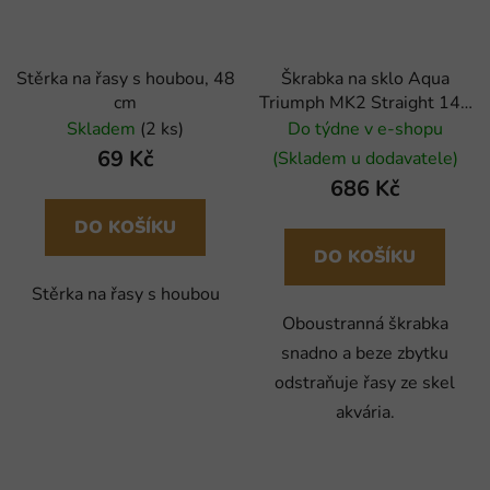
Stěrka na řasy s houbou, 48
Škrabka na sklo Aqua
cm
Triumph MK2 Straight 140
mm
Skladem
(2 ks)
Do týdne v e-shopu
69 Kč
(Skladem u dodavatele)
686 Kč
DO KOŠÍKU
DO KOŠÍKU
Stěrka na řasy s houbou
Oboustranná škrabka
snadno a beze zbytku
odstraňuje řasy ze skel
akvária.