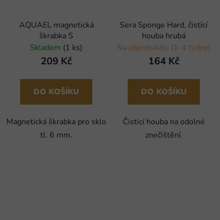
AQUAEL magnetická
Sera Sponge Hard, čistící
škrabka S
houba hrubá
Skladem
(1 ks)
Na objednávku (1-4 týdny)
209 Kč
164 Kč
DO KOŠÍKU
DO KOŠÍKU
Magnetická škrabka pro sklo
Čisticí houba na odolné
tl. 6 mm.
znečištění.