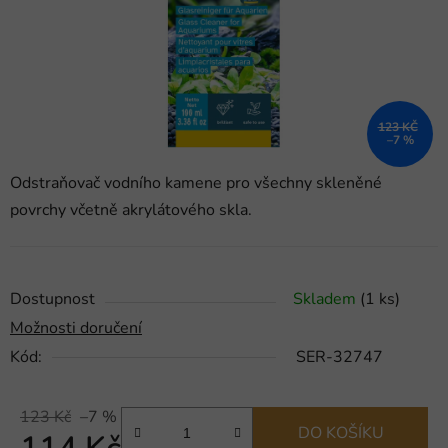
123 KČ
–7 %
Odstraňovač vodního kamene pro všechny skleněné
povrchy včetně akrylátového skla.
Dostupnost
Skladem
(1 ks)
Možnosti doručení
Kód:
SER-32747
123 Kč
–7 %
DO KOŠÍKU