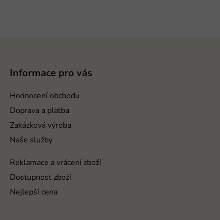
Z
á
p
Informace pro vás
a
t
Hodnocení obchodu
í
Doprava a platba
Zakázková výroba
Naše služby
Reklamace a vrácení zboží
Dostupnost zboží
Nejlepší cena