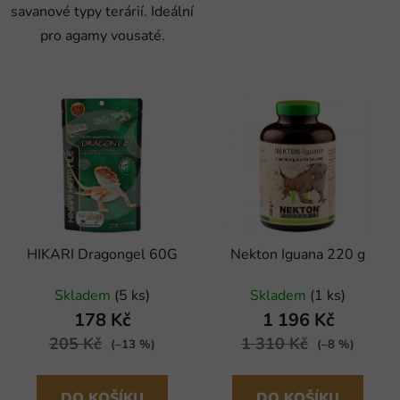
savanové typy terárií. Ideální
pro agamy vousaté.
HIKARI Dragongel 60G
Nekton Iguana 220 g
Skladem
(5 ks)
Skladem
(1 ks)
178 Kč
1 196 Kč
205 Kč
1 310 Kč
(–13 %)
(–8 %)
DO KOŠÍKU
DO KOŠÍKU