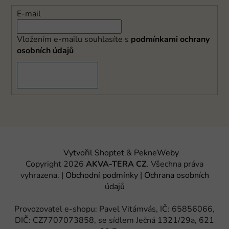
E-mail
Vložením e-mailu souhlasíte s
podmínkami ochrany
osobních údajů
PŘIHLÁSIT SE
Vytvořil Shoptet
&
PekneWeby
Copyright 2026
AKVA-TERA CZ
. Všechna práva
vyhrazena.
|
Obchodní podmínky
|
Ochrana osobních
údajů
Provozovatel e-shopu: Pavel Vitámvás, IČ: 65856066,
DIČ: CZ7707073858, se sídlem Ječná 1321/29a, 621