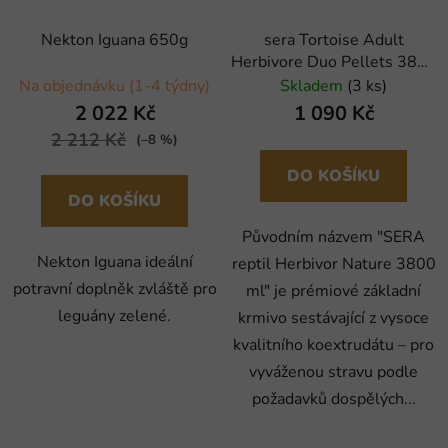
Nekton Iguana 650g
sera Tortoise Adult
Herbivore Duo Pellets 3800
ml
Na objednávku (1-4 týdny)
Skladem
(3 ks)
2 022 Kč
1 090 Kč
2 212 Kč
(–8 %)
DO KOŠÍKU
DO KOŠÍKU
Původním názvem "SERA
Nekton Iguana ideální
reptil Herbivor Nature 3800
potravní doplněk zvláště pro
ml" je prémiové základní
leguány zelené.
krmivo sestávající z vysoce
kvalitního koextrudátu – pro
vyváženou stravu podle
požadavků dospělých...