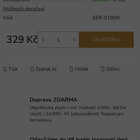
Možnosti doručení
Kód:
SER-01900
329 Kč
DO KOŠÍKU
Měrná cena:
Tisk
Zeptat se
Hlídat
Sdílet
Doprava ZDARMA
Objednávka zboží v min. hodnotě 3.000,- (běžné
zboží) / 24.990,- Kč (sklo/nadlimit). Neplatí pro
termoboxy.
Odesíláme do 48 hodin (pracovní dny).