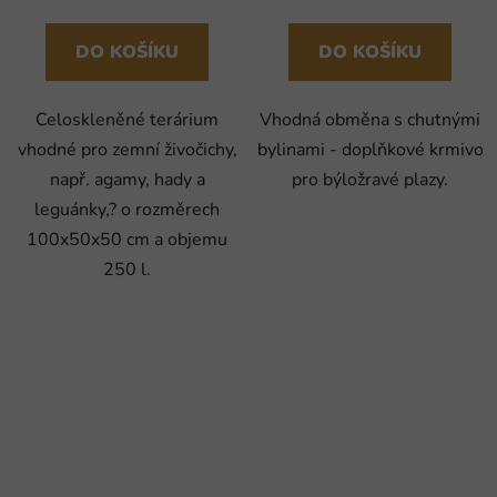
DO KOŠÍKU
DO KOŠÍKU
Celoskleněné terárium
Vhodná obměna s chutnými
vhodné pro zemní živočichy,
bylinami - doplňkové krmivo
např. agamy, hady a
pro býložravé plazy.
leguánky,? o rozměrech
100x50x50 cm a objemu
250 l.