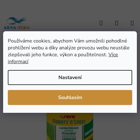
Přejít
na
obsah
Hledat
NÁKUP
KOŠÍK
Používáme cookies, abychom Vám umožnili pohodlné
Domů
/
TERARISTIKA
/
Výběr dle zvířat
/
Leguáni a agamy
/
sera
prohlížení webu a díky analýze provozu webu neustále
Flowers’n’Loops 1.000 ml
sera Flowers’n’Loops
zlepšovali jeho funkce, výkon a použitelnost.
Více
informací
1.000 ml
Nastavení
Průměrné
Neohodnoceno
Podrobnosti hodnocení
hodnocení
Značka:
Sera
Souhlasím
produktu
je
0,0
z
5