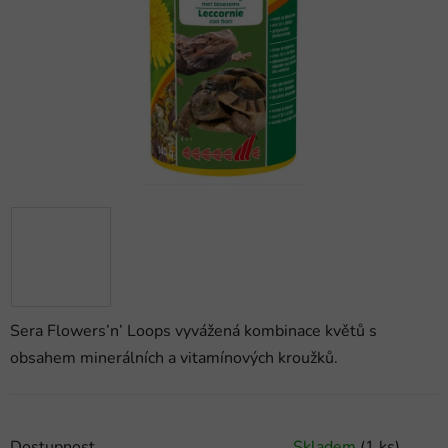
hvězdiček.
Sera Flowers’n’ Loops vyvážená kombinace květů s
obsahem minerálních a vitamínových kroužků.
Dostupnost
Skladem
(1 ks)