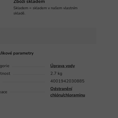
Zboží skladem
Skladem = skladem v našem vlastním
skladě.
ňkové parametry
gorie
Úprava vody
tnost
2.7 kg
4001942030885
Odstranění
kace
chlóru/chloraminu