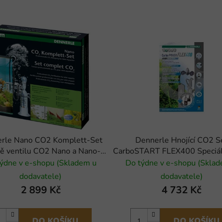
rle Nano CO2 Komplett-Set
Dennerle Hnojící CO2 S
ě ventilu CO2 Nano a Nano-
CarboSTART FLEX400 Speciáln
Flipperu
ýdne v e-shopu (Skladem u
Do týdne v e-shopu (Skla
dodavatele)
dodavatele)
2 899 Kč
4 732 Kč
DO KOŠÍKU
DO KOŠÍKU