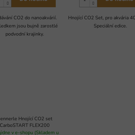
ávání CO2 do nanoakvárií.
Hnojící CO2 Set, pro akvária 40
ledkem jsou bujně zarostlé
Speciální edice.
podvodní krajinky.
ennerle Hnojící CO2 set
CarboSTART FLEX200
ýdne v e-shopu (Skladem u