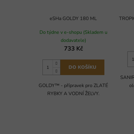
eSHa GOLDY 180 ML
TROPIC
Do týdne v e-shopu (Skladem u
dodavatele)
733 Kč
DO KOŠÍKU
SANIR
GOLDY™ - přípravek pro ZLATÉ
ol
RYBKY A VODNÍ ŽELVY.