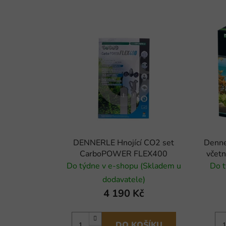
DENNERLE Hnojící CO2 set
Denne
CarboPOWER FLEX400
včetn
Do týdne v e-shopu (Skladem u
Do t
dodavatele)
4 190 Kč
DO KOŠÍKU