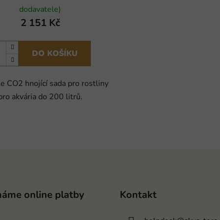
dodavatele)
2 151 Kč
DO KOŠÍKU
e CO2 hnojící sada pro rostliny
pro akvária do 200 litrů.
máme online platby
Kontakt