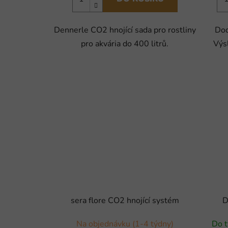
Dennerle CO2 hnojící sada pro rostliny
Dod
pro akvária do 400 litrů.
Výs
sera flore CO2 hnojící systém
D
Na objednávku (1-4 týdny)
Do t