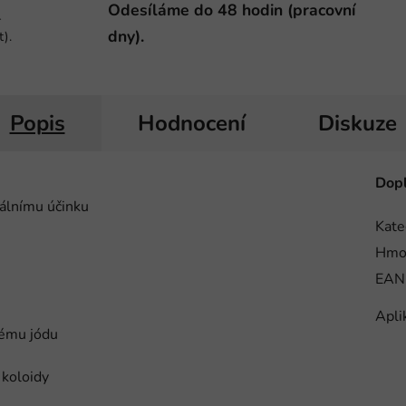
Odesíláme do 48 hodin (pracovní
-
dny).
t).
Popis
Hodnocení
Diskuze
Dopl
álnímu účinku
Kate
Hmo
EAN
Apli
nému jódu
 koloidy