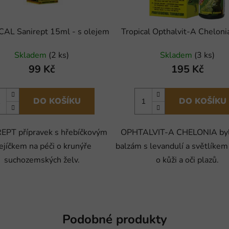
AL Sanirept 15ml - s olejem
Tropical Opthalvit-A Chelon
Skladem
(2 ks)
Skladem
(3 ks)
99 Kč
195 Kč
DO KOŠÍKU
DO KOŠÍKU
EPT přípravek s hřebíčkovým
OPHTALVIT-A CHELONIA byl
ejíčkem na péči o krunýře
balzám s levandulí a světlíkem
suchozemských želv.
o kůži a oči plazů.
Podobné produkty