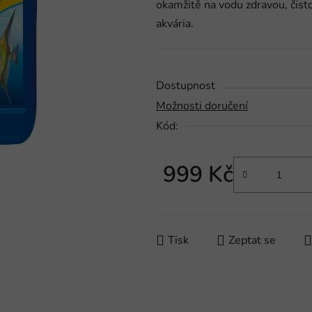
okamžitě na vodu zdravou, čis
0,0
akvária.
z
5
hvězdiček.
Dostupnost
Možnosti doručení
Kód:
999 Kč
Měrná cena:
Tisk
Zeptat se