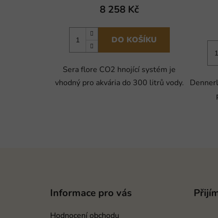
8 258 Kč
DO KOŠÍKU
Sera flore CO2 hnojící systém je
vhodný pro akvária do 300 litrů vody.
Dennerl
Z
á
p
Informace pro vás
Přijí
a
t
Hodnocení obchodu