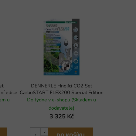
et
DENNERLE Hnojící CO2 Set
í edice
CarboSTART FLEX200 Special Edition
dem u
Do týdne v e-shopu (Skladem u
dodavatele)
3 325 Kč
DO KOŠÍKU