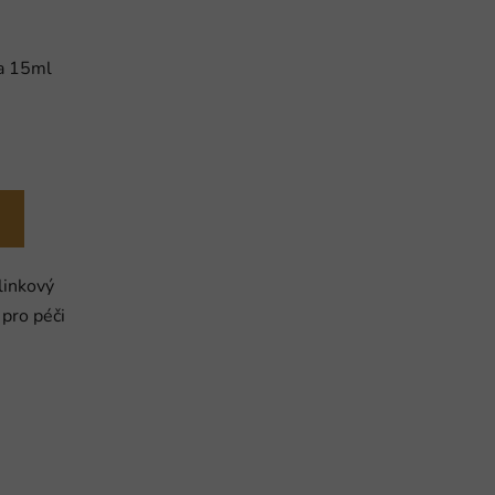
ia 15ml
inkový
 pro péči