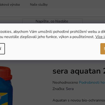
ázková výroba
Naše služby
Reklamace a vrácení zboží
ookies, abychom Vám umožnili pohodlné prohlížení webu a dí
u neustále zlepšovali jeho funkce, výkon a použitelnost.
Více 
ZAHRADNÍ JEZÍRKA
NOVINKY
AKCE
í
Domů
/
AKVARISTIKA
/
Úprava a t
sera aquatan
Průměrné
Neohodnoceno
Podrobnosti ho
hodnocení
Značka:
Sera
produktu
Aquatan s novou bio-ochranno
je