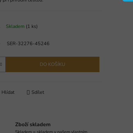
y pH přírodní cestou.
Skladem
(1 ks)
SER-32276-45246
DO KOŠÍKU
Hlídat
Sdílet
Zboží skladem
Skladem = skladem v našem vlastním