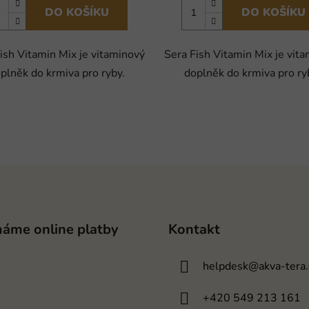
DO KOŠÍKU
DO KOŠÍKU
ish Vitamin Mix je vitaminový
Sera Fish Vitamin Mix je vit
plněk do krmiva pro ryby.
doplněk do krmiva pro ry
máme online platby
Kontakt
helpdesk
@
akva-tera.
+420 549 213 161