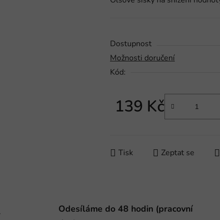
Olšové šišky na snížení hodnot
je
0,0
z
5
Dostupnost
hvězdiček.
Možnosti doručení
Kód:
139 Kč
Měrná cena:
Tisk
Zeptat se
Odesíláme do 48 hodin (pracovní
-