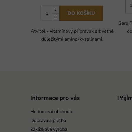
DO KOŠÍKU
Sera F
Atvitol - vitamínový přípravek s životně
do
důležitými amino-kyselinami.
Z
á
p
Informace pro vás
Přijí
a
t
Hodnocení obchodu
í
Doprava a platba
Zakázková výroba