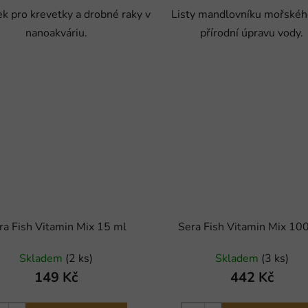
ek pro krevetky a drobné raky v
Listy mandlovníku mořskéh
nanoakváriu.
přírodní úpravu vody.
ra Fish Vitamin Mix 15 ml
Sera Fish Vitamin Mix 10
Skladem
(2 ks)
Skladem
(3 ks)
149 Kč
442 Kč