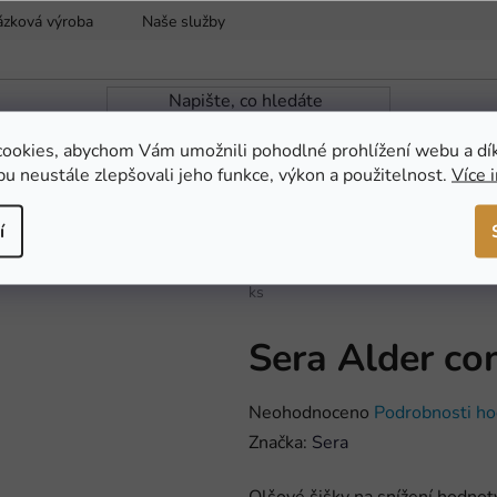
ázková výroba
Naše služby
Reklamace a vrácení zboží
ookies, abychom Vám umožnili pohodlné prohlížení webu a dí
u neustále zlepšovali jeho funkce, výkon a použitelnost.
Více 
ZAHRADNÍ JEZÍRKA
NOVINKY
AKCE
í
Domů
/
AKVARISTIKA
/
Krmiva a d
ks
Sera Alder co
Průměrné
Neohodnoceno
Podrobnosti ho
hodnocení
Značka:
Sera
produktu