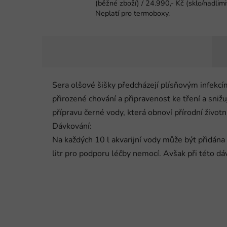
(běžné zboží) / 24.990,- Kč (sklo/nadlimi
Neplatí pro termoboxy.
Sera olšové šišky předcházejí plísňovým infekcím
přirozené chování a připravenost ke tření a sniž
přípravu černé vody, která obnoví přírodní život
Dávkování:
Na každých 10 l akvarijní vody může být přidána
litr pro podporu léčby nemocí. Avšak při této d