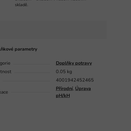
skladě.
ňkové parametry
gorie
Doplňky potravy
tnost
0.05 kg
4001942452465
Přírodní
,
Úprava
kace
pH/kH