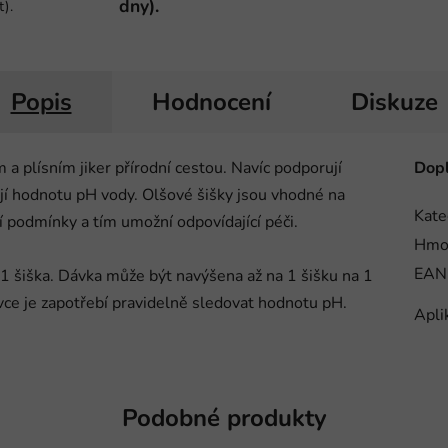
dny).
t).
Popis
Hodnocení
Diskuze
 a plísním jiker přírodní cestou. Navíc podporují
Dopl
ují hodnotu pH vody. Olšové šišky jsou vhodné na
Kate
ní podmínky a tím umožní odpovídající péči.
Hmo
EAN
 1 šiška. Dávka může být navýšena až na 1 šišku na 1
ávce je zapotřebí pravidelně sledovat hodnotu pH.
Apli
Podobné produkty