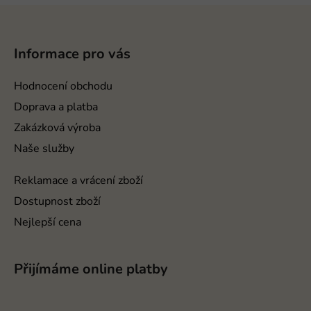
Z
á
p
Informace pro vás
a
t
Hodnocení obchodu
í
Doprava a platba
Zakázková výroba
Naše služby
Reklamace a vrácení zboží
Dostupnost zboží
Nejlepší cena
Přijímáme online platby