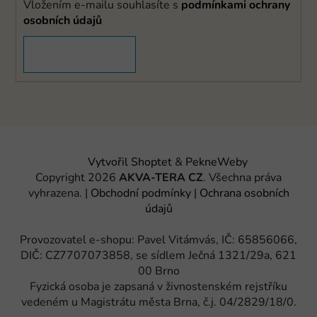
Vložením e-mailu souhlasíte s
podmínkami ochrany
osobních údajů
PŘIHLÁSIT SE
Vytvořil Shoptet
&
PekneWeby
Copyright 2026
AKVA-TERA CZ
. Všechna práva
vyhrazena.
|
Obchodní podmínky
|
Ochrana osobních
údajů
Provozovatel e-shopu: Pavel Vitámvás, IČ: 65856066,
DIČ: CZ7707073858, se sídlem Ječná 1321/29a, 621
00 Brno
Fyzická osoba je zapsaná v živnostenském rejstříku
vedeném u Magistrátu města Brna, č.j. 04/2829/18/0.