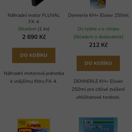
Náhradní motor FLUVAL
Dennerle KH+ Elixier 250ml
FX-4
Skladem
(1 ks)
Do týdne v e-shopu
2 690 Kč
(Skladem u dodavatele)
212 Kč
DO KOŠÍKU
DO KOŠÍKU
Náhradní motorová jednotka
k vnějšímu filtru FX-4.
DENNERLE KH+ Elixier
250ml pro citlivé zvýšení
uhličitanové tvrdosti.