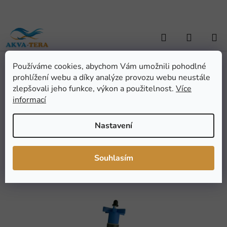
Přejít
na
obsah
Hledat
NÁKUP
KOŠÍK
Používáme cookies, abychom Vám umožnili pohodlné
Domů
/
AKVARISTIKA
/
Náhradní díly
/
Rotor pro čerpadlo HF-0400
Rotor pro čerpadlo HF-
prohlížení webu a díky analýze provozu webu neustále
zlepšovali jeho funkce, výkon a použitelnost.
Více
0400
informací
Průměrné
Neohodnoceno
Podrobnosti hodnocení
Nastavení
hodnocení
Značka:
Atman
produktu
Souhlasím
je
0,0
z
5
hvězdiček.