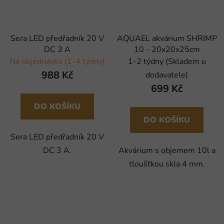
Sera LED předřadník 20 V
AQUAEL akvárium SHRIMP
DC 3 A
10 - 20x20x25cm
Na objednávku (1-4 týdny)
1-2 týdny (Skladem u
988 Kč
dodavatele)
699 Kč
DO KOŠÍKU
DO KOŠÍKU
Sera LED předřadník 20 V
DC 3 A.
Akvárium s objemem 10l a
tloušťkou skla 4 mm.