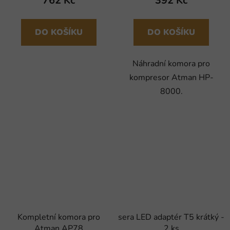
762 Kč
392 Kč
DO KOŠÍKU
DO KOŠÍKU
Náhradní komora pro
kompresor Atman HP-
8000.
Kompletní komora pro
sera LED adaptér T5 krátký -
Atman AP78
2 ks