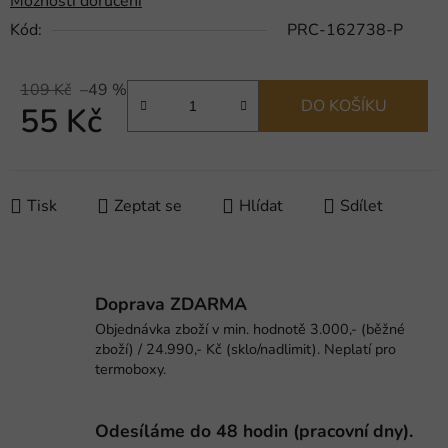
Možnosti doručení
Kód:
PRC-162738-P
109 Kč
–49 %
DO KOŠÍKU
55 Kč
Měrná cena:
Tisk
Zeptat se
Hlídat
Sdílet
Doprava ZDARMA
Objednávka zboží v min. hodnotě 3.000,- (běžné
zboží) / 24.990,- Kč (sklo/nadlimit). Neplatí pro
termoboxy.
Odesíláme do 48 hodin (pracovní dny).