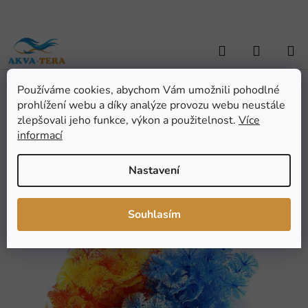
Přejít
na
obsah
Hledat
NÁKUP
KOŠÍK
Používáme cookies, abychom Vám umožnili pohodlné
Domů
/
AKVARISTIKA
/
Dekorace
/
Rostliny - umělé
/
Rostlina
prohlížení webu a díky analýze provozu webu neustále
plastová - Ambulia 13 cm, růžová
Rostlina plastová -
zlepšovali jeho funkce, výkon a použitelnost.
Více
informací
Ambulia 13 cm, růžová
Nastavení
Průměrné
Neohodnoceno
Podrobnosti hodnocení
hodnocení
Značka:
P.R.C.
Souhlasím
produktu
AKCE
je
VÝPRODEJ
0,0
z
5