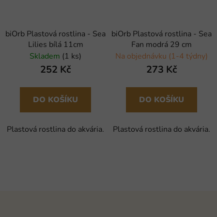
biOrb Plastová rostlina - Sea
biOrb Plastová rostlina - Sea
Lilies bílá 11cm
Fan modrá 29 cm
Skladem
(1 ks)
Na objednávku (1-4 týdny)
252 Kč
273 Kč
DO KOŠÍKU
DO KOŠÍKU
Plastová rostlina do akvária.
Plastová rostlina do akvária.
Z
á