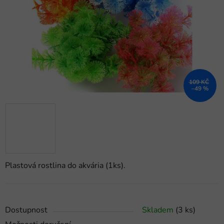
hvězdiček.
109 KČ
–49 %
Plastová rostlina do akvária (1ks).
Dostupnost
Skladem
(3 ks)