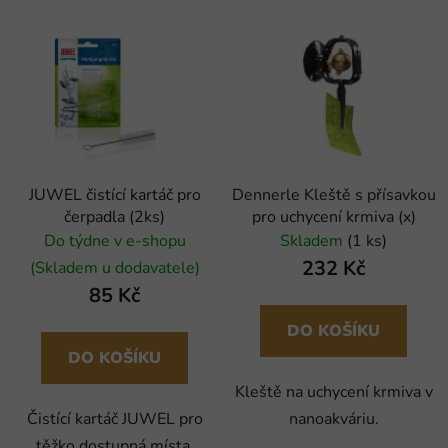
JUWEL čistící kartáč pro
Dennerle Kleště s přísavkou
čerpadla (2ks)
pro uchycení krmiva (x)
Do týdne v e-shopu
Skladem
(1 ks)
232 Kč
(Skladem u dodavatele)
85 Kč
DO KOŠÍKU
DO KOŠÍKU
Kleště na uchycení krmiva v
Čistící kartáč JUWEL pro
nanoakváriu.
těžko dostupná místa.