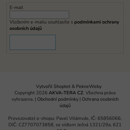
E-mail
Vložením e-mailu souhlasíte s
podmínkami ochrany
osobních údajů
PŘIHLÁSIT SE
Vytvořil Shoptet
&
PekneWeby
Copyright 2026
AKVA-TERA CZ
. Všechna práva
vyhrazena.
|
Obchodní podmínky
|
Ochrana osobních
údajů
Provozovatel e-shopu: Pavel Vitámvás, IČ: 65856066,
DIČ: CZ7707073858, se sídlem Ječná 1321/29a, 621