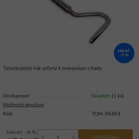
hvězdiček.
198 KČ
–9 %
Teleskopický hák určený k manipulaci s hady.
Dostupnost
Skladem
(1 ks)
Možnosti doručení
Kód:
TOM-05453
198 Kč
–9 %
DO KOŠÍKU