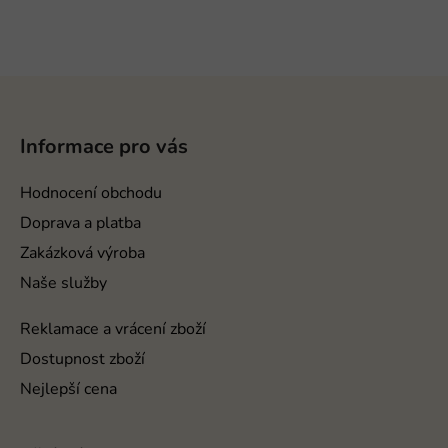
Z
á
p
Informace pro vás
a
t
Hodnocení obchodu
í
Doprava a platba
Zakázková výroba
Naše služby
Reklamace a vrácení zboží
Dostupnost zboží
Nejlepší cena