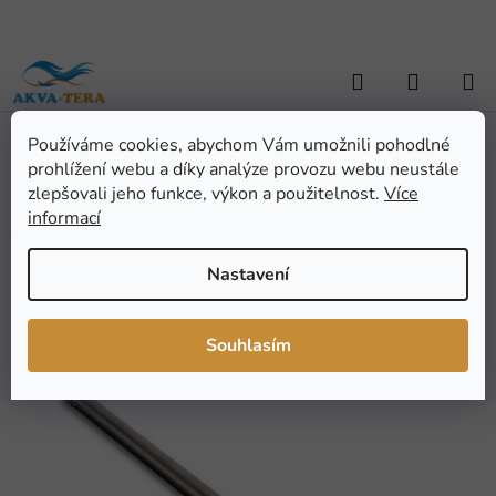
Přejít
na
obsah
Hledat
NÁKUP
KOŠÍK
Používáme cookies, abychom Vám umožnili pohodlné
Domů
/
TERARISTIKA
/
Terarijní potřeby
/
Manipulační pomůcky
/
prohlížení webu a díky analýze provozu webu neustále
ReptiZoo Hák na hady teleskopický, max. 60cm
ReptiZoo Hák na hady
zlepšovali jeho funkce, výkon a použitelnost.
Více
informací
teleskopický, max. 60cm
Nastavení
Průměrné
Neohodnoceno
Podrobnosti hodnocení
hodnocení
Značka:
ReptiZoo
Souhlasím
produktu
je
0,0
z
5