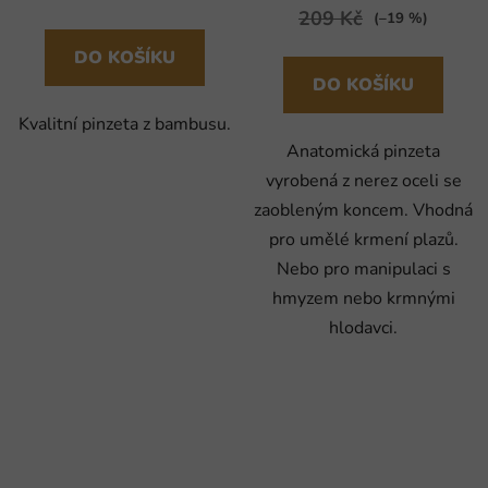
209 Kč
(–19 %)
DO KOŠÍKU
DO KOŠÍKU
Kvalitní pinzeta z bambusu.
Anatomická pinzeta
vyrobená z nerez oceli se
zaobleným koncem. Vhodná
pro umělé krmení plazů.
Nebo pro manipulaci s
hmyzem nebo krmnými
hlodavci.