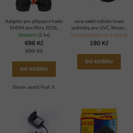
Adaptér pro připojení hadic
sera zadní ložisko hnací
EHEIM pro filtry 2026,
jednotky pro UVC Xtreme
2028, 2126, 2128
800/ 1200 - 2 ks
Skladem
(1 ks)
Na objednávku (1-4 týdny)
696 Kč
180 Kč
699 Kč
DO KOŠÍKU
DO KOŠÍKU
Eheim ventil Prof. II.