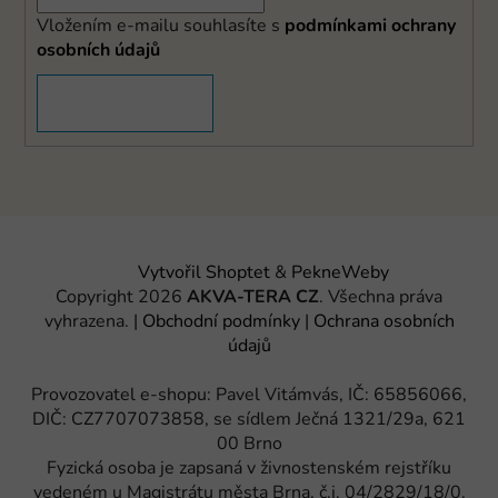
Vložením e-mailu souhlasíte s
podmínkami ochrany
osobních údajů
PŘIHLÁSIT SE
Vytvořil Shoptet
&
PekneWeby
Copyright 2026
AKVA-TERA CZ
. Všechna práva
vyhrazena.
|
Obchodní podmínky
|
Ochrana osobních
údajů
Provozovatel e-shopu: Pavel Vitámvás, IČ: 65856066,
DIČ: CZ7707073858, se sídlem Ječná 1321/29a, 621
00 Brno
Fyzická osoba je zapsaná v živnostenském rejstříku
vedeném u Magistrátu města Brna, č.j. 04/2829/18/0.