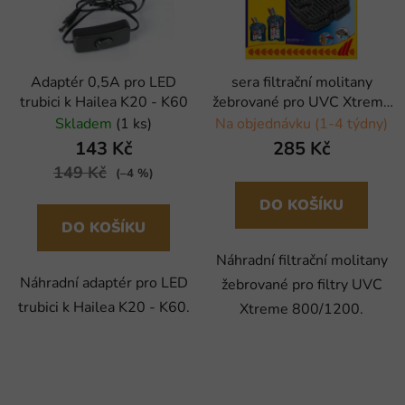
Adaptér 0,5A pro LED
sera filtrační molitany
trubici k Hailea K20 - K60
žebrované pro UVC Xtreme
800/1200 - 2 ks
Skladem
(1 ks)
Na objednávku (1-4 týdny)
143 Kč
285 Kč
149 Kč
(–4 %)
DO KOŠÍKU
DO KOŠÍKU
Náhradní filtrační molitany
Náhradní adaptér pro LED
žebrované pro filtry UVC
trubici k Hailea K20 - K60.
Xtreme 800/1200.