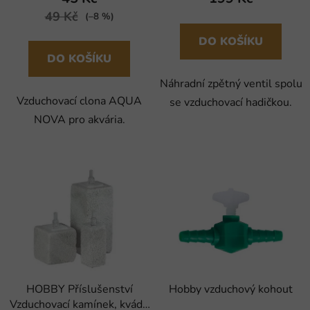
49 Kč
(–8 %)
DO KOŠÍKU
DO KOŠÍKU
Náhradní zpětný ventil spolu
Vzduchovací clona AQUA
se vzduchovací hadičkou.
NOVA pro akvária.
HOBBY Příslušenství
Hobby vzduchový kohout
Vzduchovací kamínek, kvádr,