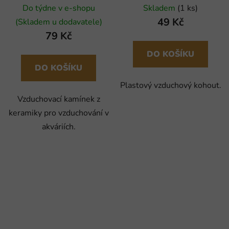
50x25x25 mm, bez obalu
Do týdne v e-shopu
Skladem
(1 ks)
(1ks)
49 Kč
(Skladem u dodavatele)
79 Kč
DO KOŠÍKU
DO KOŠÍKU
Plastový vzduchový kohout.
Vzduchovací kamínek z
keramiky pro vzduchování v
akváriích.