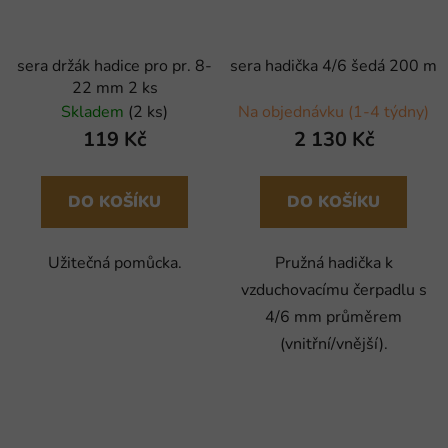
sera držák hadice pro pr. 8-
sera hadička 4/6 šedá 200 m
22 mm 2 ks
Skladem
(2 ks)
Na objednávku (1-4 týdny)
119 Kč
2 130 Kč
DO KOŠÍKU
DO KOŠÍKU
Užitečná pomůcka.
Pružná hadička k
vzduchovacímu čerpadlu s
4/6 mm průměrem
(vnitřní/vnější).