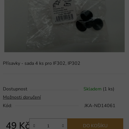
hvězdiček.
Přísavky - sada 4 ks pro IF302, IP302
Dostupnost
Skladem
(1 ks)
Možnosti doručení
Kód:
JKA-ND14061
49 Kč
DO KOŠÍKU