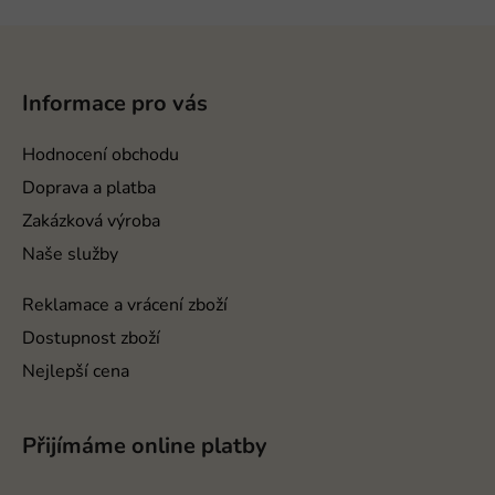
Z
á
p
Informace pro vás
a
t
Hodnocení obchodu
í
Doprava a platba
Zakázková výroba
Naše služby
Reklamace a vrácení zboží
Dostupnost zboží
Nejlepší cena
Přijímáme online platby