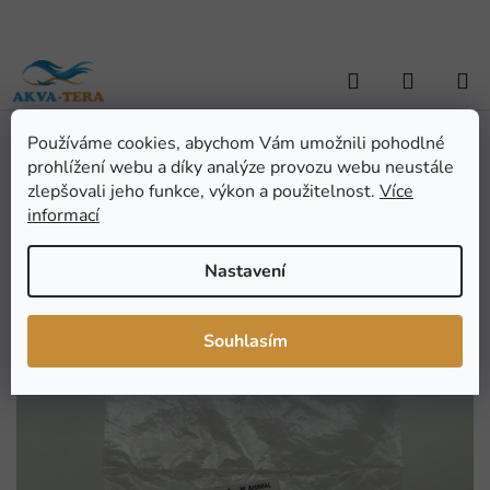
Přejít
na
obsah
Hledat
NÁKUP
KOŠÍK
Používáme cookies, abychom Vám umožnili pohodlné
Domů
/
AKVARISTIKA
/
Akvarijní technika
/
Vzduchování - přísl.
/
prohlížení webu a díky analýze provozu webu neustále
Přísavky - sada 4 ks pro Atman IF302, IP302
Přísavky - sada 4 ks pro
zlepšovali jeho funkce, výkon a použitelnost.
Více
informací
Atman IF302, IP302
Nastavení
Průměrné
Neohodnoceno
Podrobnosti hodnocení
hodnocení
Značka:
Atman
Souhlasím
produktu
je
0,0
z
5