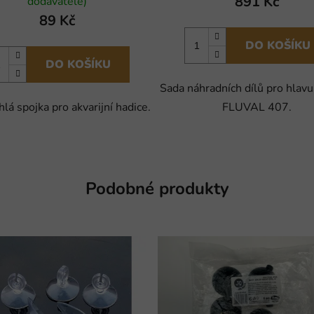
891 Kč
dodavatele)
89 Kč
DO KOŠÍKU
DO KOŠÍKU
Sada náhradních dílů pro hlav
lá spojka pro akvarijní hadice.
FLUVAL 407.
Podobné produkty