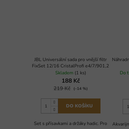
JBL Universální sada pro vnější filtr
Náhradn
FixSet 12/16 CristalProfi e4/7/901,2
Skladem
(1 ks)
Do t
188 Kč
219 Kč
(–14 %)
DO KOŠÍKU
Set s přísavkami a držáky hadic. Pro
Akvarij