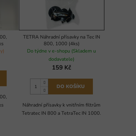
600,
TETRA Náhradní přísavky na Tec IN
ks
800, 1000 (4ks)
y)
Do týdne v e-shopu (Skladem u
dodavatele)
159 Kč
DO KOŠÍKU
600,
ks
Náhradní přísavky k vnitřním filtrům
Tetratec IN 800 a TetraTec IN 1000.