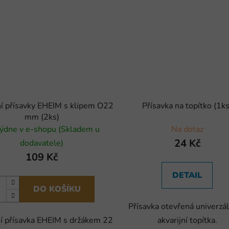
í přísavky EHEIM s klipem O22
Přísavka na topítko (1ks
mm (2ks)
ýdne v e-shopu (Skladem u
Na dotaz
24 Kč
dodavatele)
109 Kč
DETAIL
DO KOŠÍKU
Přísavka otevřená univerzál
ní přísavka EHEIM s držákem 22
akvarijní topítka.