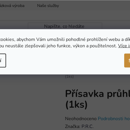
ázková výroba
Naše služby
Reklamace a vrácení zboží
ookies, abychom Vám umožnili pohodlné prohlížení webu a dí
u neustále zlepšovali jeho funkce, výkon a použitelnost.
Více 
ZAHRADNÍ JEZÍRKA
NOVINKY
AKCE
í
Domů
/
AKVARISTIKA
/
Pomůcky a
(1ks)
Přísavka průh
(1ks)
Průměrné
Neohodnoceno
Podrobnosti ho
hodnocení
Značka:
P.R.C.