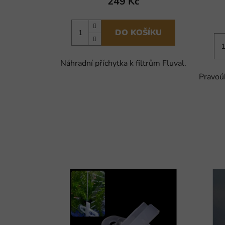
249 Kč
DO KOŠÍKU
Náhradní příchytka k filtrům Fluval.
Pravoúh