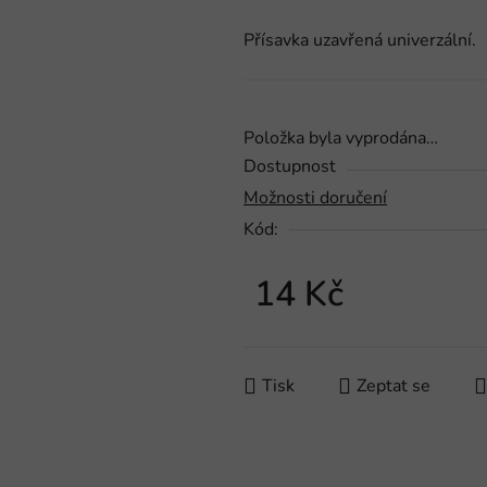
produktu
Přísavka uzavřená univerzální.
je
0,0
z
5
Položka byla vyprodána…
hvězdiček.
Dostupnost
Možnosti doručení
Kód:
14 Kč
Měrná cena:
Tisk
Zeptat se