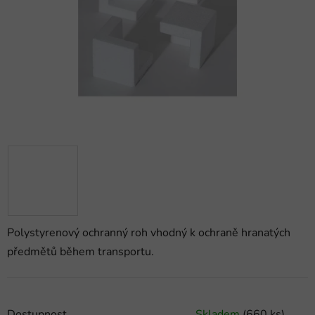
hvězdiček.
Polystyrenový ochranný roh vhodný k ochraně hranatých
předmětů během transportu.
Dostupnost
Skladem
(660 ks)