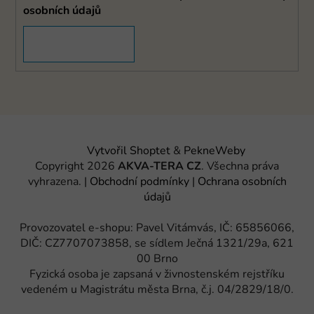
osobních údajů
PŘIHLÁSIT SE
Vytvořil Shoptet
&
PekneWeby
Copyright 2026
AKVA-TERA CZ
. Všechna práva
vyhrazena.
|
Obchodní podmínky
|
Ochrana osobních
údajů
Provozovatel e-shopu: Pavel Vitámvás, IČ: 65856066,
DIČ: CZ7707073858, se sídlem Ječná 1321/29a, 621
00 Brno
Fyzická osoba je zapsaná v živnostenském rejstříku
vedeném u Magistrátu města Brna, č.j. 04/2829/18/0.