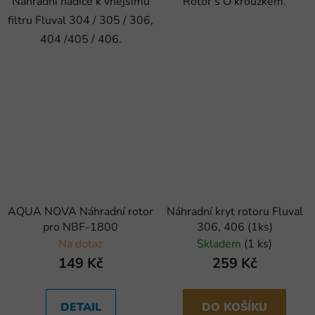
Náhradní hadice k vnějšímu
Rotor s O kroužkem.
filtru Fluval 304 / 305 / 306,
404 /405 / 406.
AQUA NOVA Náhradní rotor
Náhradní kryt rotoru Fluval
pro NBF-1800
306, 406 (1ks)
Na dotaz
Skladem
(1 ks)
149 Kč
259 Kč
DETAIL
DO KOŠÍKU