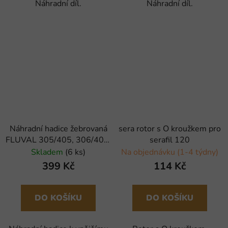
Náhradní díl.
Náhradní díl.
Náhradní hadice žebrovaná
sera rotor s O kroužkem pro
FLUVAL 305/405, 306/406,
serafil 120
307/407 (1ks)
Skladem
(6 ks)
Na objednávku (1-4 týdny)
399 Kč
114 Kč
DO KOŠÍKU
DO KOŠÍKU