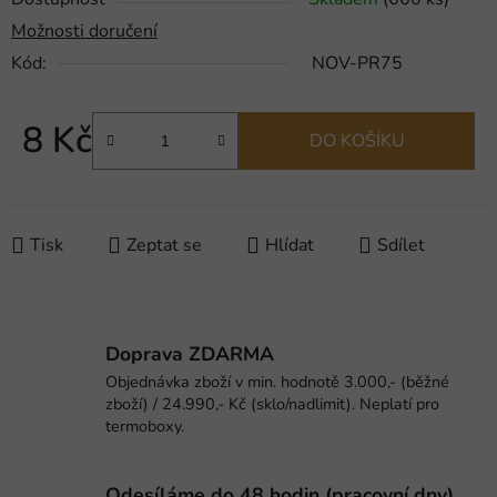
Možnosti doručení
Kód:
NOV-PR75
8 Kč
DO KOŠÍKU
Měrná cena:
Tisk
Zeptat se
Hlídat
Sdílet
Doprava ZDARMA
Objednávka zboží v min. hodnotě 3.000,- (běžné
zboží) / 24.990,- Kč (sklo/nadlimit). Neplatí pro
termoboxy.
Odesíláme do 48 hodin (pracovní dny).