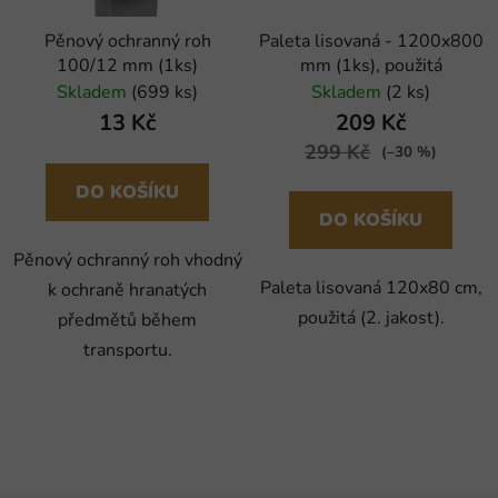
Pěnový ochranný roh
Paleta lisovaná - 1200x800
100/12 mm (1ks)
mm (1ks), použitá
Skladem
(699 ks)
Skladem
(2 ks)
13 Kč
209 Kč
299 Kč
(–30 %)
DO KOŠÍKU
DO KOŠÍKU
Pěnový ochranný roh vhodný
Paleta lisovaná 120x80 cm,
k ochraně hranatých
použitá (2. jakost).
předmětů během
transportu.