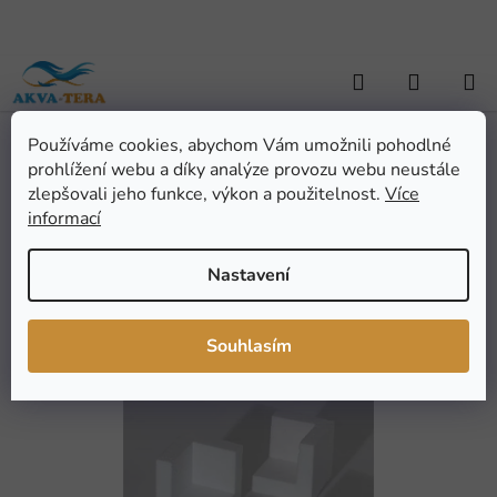
Přejít
na
obsah
Hledat
NÁKUP
KOŠÍK
Používáme cookies, abychom Vám umožnili pohodlné
Domů
/
AKVARISTIKA
/
Pomůcky a doplňky
/
Termoboxy a obaly
/
prohlížení webu a díky analýze provozu webu neustále
Polystyrenový ochranný roh 75x75x75 mm (1ks)
Polystyrenový ochranný
zlepšovali jeho funkce, výkon a použitelnost.
Více
informací
roh 75x75x75 mm (1ks)
Nastavení
Průměrné
Neohodnoceno
Podrobnosti hodnocení
hodnocení
Značka:
Novopol
Souhlasím
produktu
je
0,0
z
5