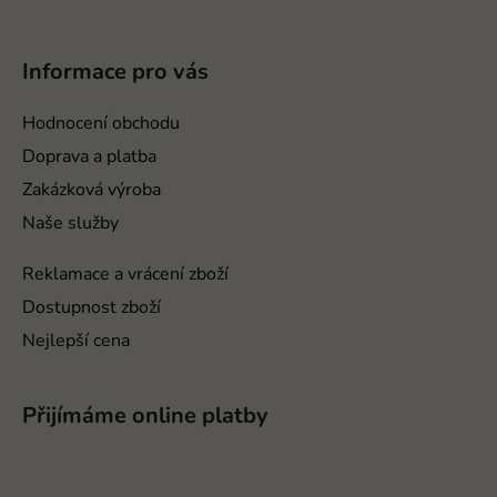
Z
á
p
Informace pro vás
a
t
Hodnocení obchodu
í
Doprava a platba
Zakázková výroba
Naše služby
Reklamace a vrácení zboží
Dostupnost zboží
Nejlepší cena
Přijímáme online platby