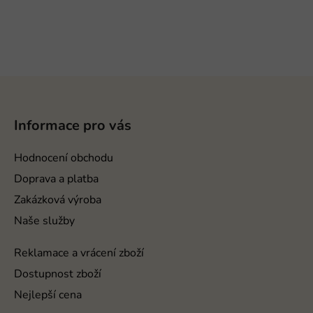
Z
á
p
Informace pro vás
a
t
Hodnocení obchodu
í
Doprava a platba
Zakázková výroba
Naše služby
Reklamace a vrácení zboží
Dostupnost zboží
Nejlepší cena