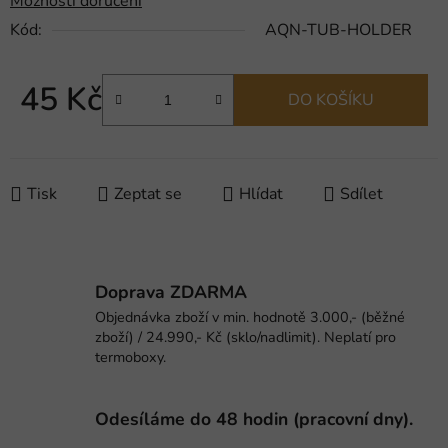
Možnosti doručení
Kód:
AQN-TUB-HOLDER
45 Kč
DO KOŠÍKU
Měrná cena:
Tisk
Zeptat se
Hlídat
Sdílet
Doprava ZDARMA
Objednávka zboží v min. hodnotě 3.000,- (běžné
zboží) / 24.990,- Kč (sklo/nadlimit). Neplatí pro
termoboxy.
Odesíláme do 48 hodin (pracovní dny).