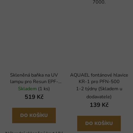
7000.
Skleněná baňka na UV
AQUAEL fontánové hlavice
lampu pro Resun EPF-
KR-1 pro PFN-500
8000U / EPF-13500U
Skladem
(1 ks)
1-2 týdny (Skladem u
519 Kč
dodavatele)
139 Kč
DO KOŠÍKU
DO KOŠÍKU