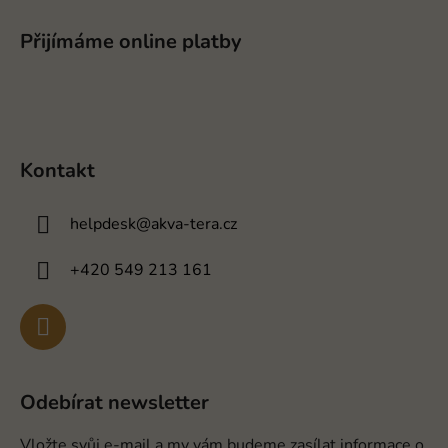
Přijímáme online platby
Kontakt
helpdesk
@
akva-tera.cz
+420 549 213 161
Odebírat newsletter
Vložte svůj e-mail a my vám budeme zasílat informace o