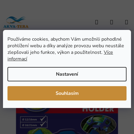
Přejít
na
obsah
Hledat
NÁKUP
KOŠÍK
Používáme cookies, abychom Vám umožnili pohodlné
Domů
/
ZAHRADNÍ JEZÍRKA
/
Jezírková technika
/
Hadice a
prohlížení webu a díky analýze provozu webu neustále
příslušenství
/
Plastový držák hadice AQUA NOVA
Plastový držák hadice
zlepšovali jeho funkce, výkon a použitelnost.
Více
informací
AQUA NOVA
Nastavení
Průměrné
Neohodnoceno
Podrobnosti hodnocení
hodnocení
Značka:
AQUA NOVA
Souhlasím
produktu
je
0,0
z
5