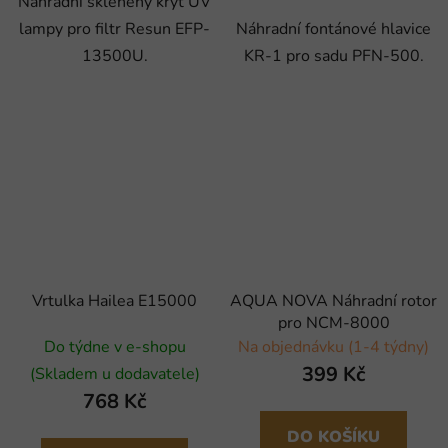
Náhradní skleněný kryt UV
lampy pro filtr Resun EFP-
Náhradní fontánové hlavice
13500U.
KR-1 pro sadu PFN-500.
Vrtulka Hailea E15000
AQUA NOVA Náhradní rotor
pro NCM-8000
Do týdne v e-shopu
Na objednávku (1-4 týdny)
399 Kč
(Skladem u dodavatele)
768 Kč
DO KOŠÍKU