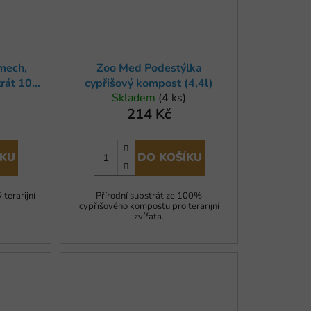
 mech,
Zoo Med Podestýlka
trát 100
cypřišový kompost (4,4l)
Skladem
(4 ks)
214 Kč
ÍKU
DO KOŠÍKU
terarijní
Přírodní substrát ze 100%
cypřišového kompostu pro terarijní
zvířata.