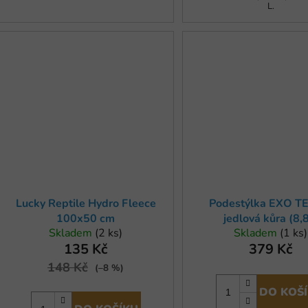
L.
Lucky Reptile Hydro Fleece
Podestýlka EXO T
100x50 cm
jedlová kůra (8,8
Skladem
(2 ks)
Skladem
(1 ks)
135 Kč
379 Kč
148 Kč
(–8 %)
DO KOŠ