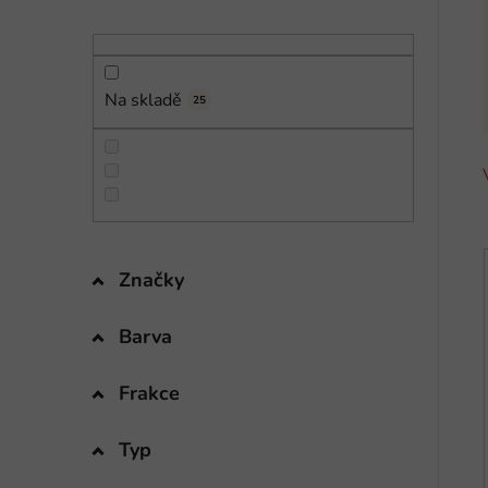
n
í
p
a
Na skladě
25
n
e
l
Značky
i
Barva
Frakce
Typ