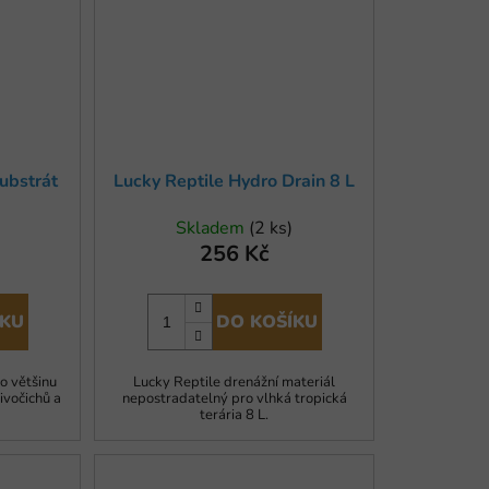
substrát
Lucky Reptile Hydro Drain 8 L
Skladem
(2 ks)
256 Kč
ÍKU
DO KOŠÍKU
ro většinu
Lucky Reptile drenážní materiál
ivočichů a
nepostradatelný pro vlhká tropická
terária 8 L.