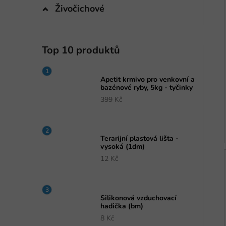
Živočichové
Top 10 produktů
Apetit krmivo pro venkovní a
bazénové ryby, 5kg - tyčinky
399 Kč
Terarijní plastová lišta -
vysoká (1dm)
12 Kč
Silikonová vzduchovací
hadička (bm)
8 Kč