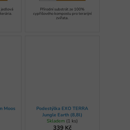
- jedlová
Přírodní substrát ze 100%
terária.
cypřišového kompostu pro terarijní
zvířata.
um Moos
Podestýlka EXO TERRA
Jungle Earth (8,8l)
Skladem
(1 ks)
339 Kč