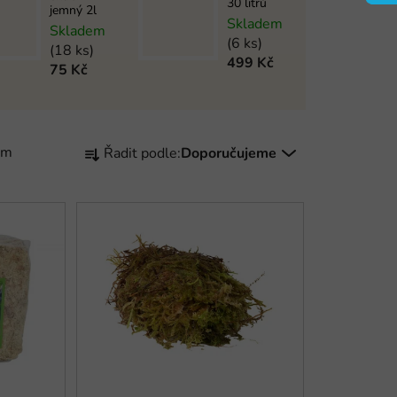
30 litrů
jemný 2l
Skladem
Skladem
(6 ks)
(18 ks)
499 Kč
75 Kč
Ř
em
Řadit podle:
Doporučujeme
a
z
e
n
í
p
r
o
d
u
k