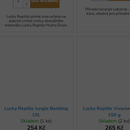
DO KOŠÍKU
Přírodní terarijní substrát 
kůra, vhodná pro přírodní 
Lucky Reptile jemná vlna určena na
pokrytí vrchní vrstvy drenážního
materiálu Lucky Reptile Hydro Drain.
Lucky Reptile Jungle Bedding
Lucky Reptile Vivari
10L
150 g
Skladem
(1 ks)
Skladem
(2 ks)
254 Kč
265 Kč