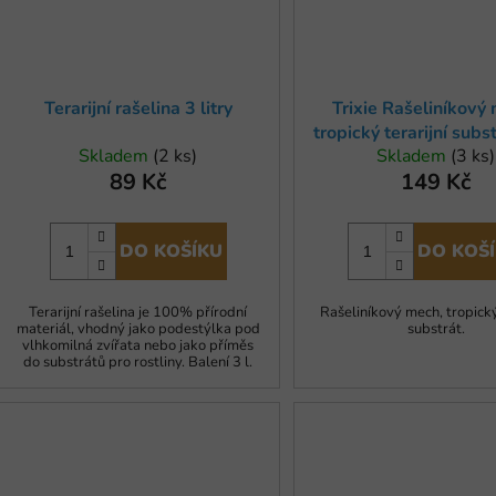
Terarijní rašelina 3 litry
Trixie Rašeliníkový
tropický terarijní subs
Skladem
(2 ks)
Skladem
(3 ks)
g
89 Kč
149 Kč
DO KOŠÍKU
DO KOŠ
Terarijní rašelina je 100% přírodní
Rašeliníkový mech, tropický 
materiál, vhodný jako podestýlka pod
substrát.
vlhkomilná zvířata nebo jako příměs
do substrátů pro rostliny. Balení 3 l.