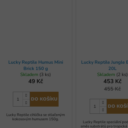
Lucky Reptile Humus Mini
Lucky Reptile Jungle
Brick 150 g
20L
Skladem
(3 ks)
Skladem
(2 ks)
49 Kč
453 Kč
455 Kč
DO KOŠÍKU
DO KOŠ
Lucky Reptile cihlička se stlačeným
kokosovým humusem 150g.
Lucky Reptile speciální p
směs substrátů pro tropická 