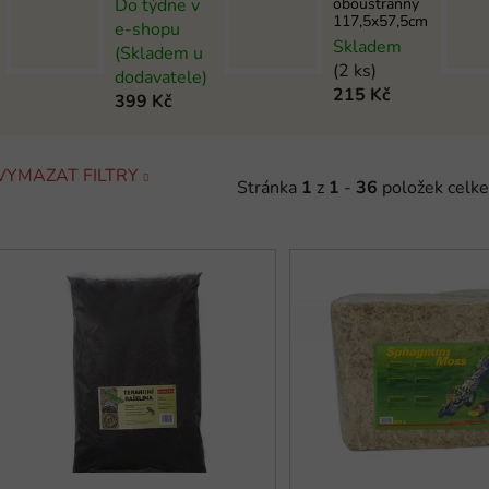
Do týdne v
oboustranný
117,5x57,5cm
e-shopu
Skladem
(Skladem u
(2 ks)
dodavatele)
215 Kč
399 Kč
VYMAZAT FILTRY
Stránka
1
z
1
-
36
položek celk
V
ý
p
s
p
r
o
d