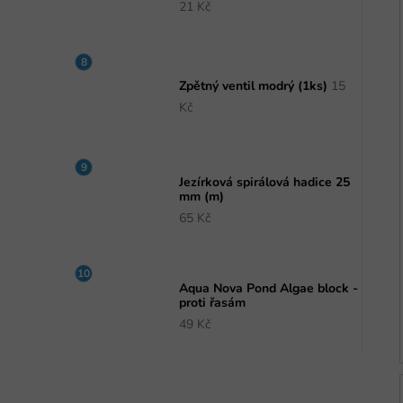
21 Kč
Zpětný ventil modrý (1ks)
15
Kč
Jezírková spirálová hadice 25
mm (m)
65 Kč
Aqua Nova Pond Algae block -
proti řasám
49 Kč