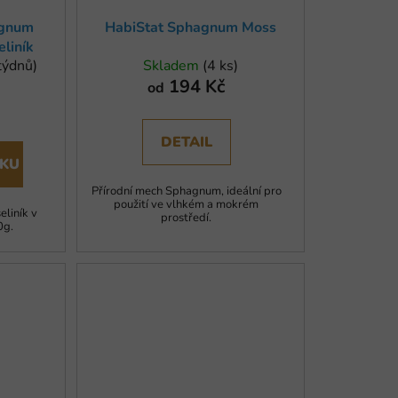
t
agnum
HabiStat Sphagnum Moss
ů
liník
týdnů)
Skladem
(4 ks)
194 Kč
od
)
DETAIL
ÍKU
Přírodní mech Sphagnum, ideální pro
použití ve vlhkém a mokrém
eliník v
prostředí.
0g.