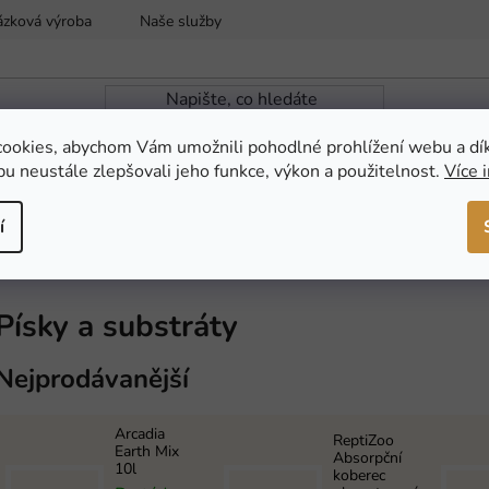
ázková výroba
Naše služby
Reklamace a vrácení zboží
ookies, abychom Vám umožnili pohodlné prohlížení webu a dí
u neustále zlepšovali jeho funkce, výkon a použitelnost.
Více 
ZAHRADNÍ JEZÍRKA
NOVINKY
AKCE
í
Písky a substráty
Nejprodávanější
Arcadia
ReptiZoo
Earth Mix
Absorpční
10l
koberec