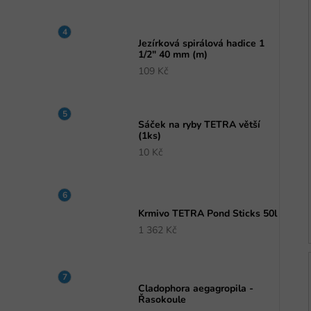
Jezírková spirálová hadice 1
1/2" 40 mm (m)
109 Kč
Sáček na ryby TETRA větší
(1ks)
10 Kč
Krmivo TETRA Pond Sticks 50l
1 362 Kč
Cladophora aegagropila -
Řasokoule