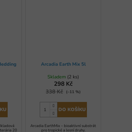
 Bedding
Arcadia Earth Mix 5l
Skladem
(2 ks)
298 Kč
338 Kč
(–11 %)
ÍKU
DO KOŠÍKU
odkladová
Arcadia EarthMix – bioaktivní substrát
terária 20
pro tropické a lesní druhy.