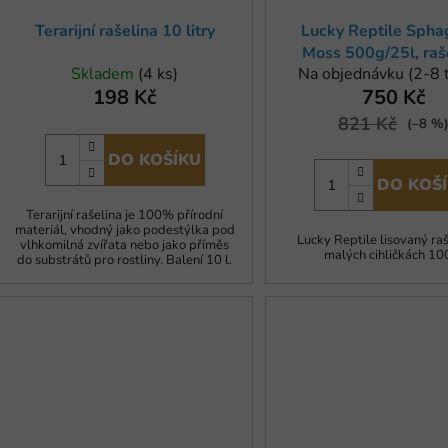
u
Terarijní rašelina 10 litry
Lucky Reptile Sph
k
Moss 500g/25l, raše
t
Skladem
(4 ks)
Na objednávku (2-8 
ů
198 Kč
750 Kč
821 Kč
(–8 %
DO KOŠÍKU
DO KOŠ
Terarijní rašelina je 100% přírodní
materiál, vhodný jako podestýlka pod
Lucky Reptile lisovaný raš
vlhkomilná zvířata nebo jako příměs
malých cihličkách 10
do substrátů pro rostliny. Balení 10 l.