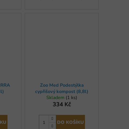
ERRA
Zoo Med Podestýlka
l)
cypřišový kompost (8,8l)
Skladem
(1 ks)
334 Kč
ÍKU
DO KOŠÍKU