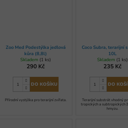
Zoo Med Podestýlka jedlová
Coco Subra, terarijní 
kůra (8,8l)
10L
Skladem
(1 ks)
Skladem
(1 ks)
290 Kč
235 Kč
DO KOŠÍKU
DO KOŠ
Přírodní vystýlka pro terarijní zvířata.
Terarijní substrát vhodný p
tropických a subtropických ž
hmyzu.