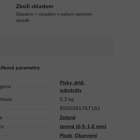
Zboží skladem
Skladem = skladem v našem vlastním
skladě.
ňkové parametry
Písky, drtě,
gorie
substráty
tnost
5.3 kg
8595091767182
a
Zelená
ce
Jemná (0,5-1,6 mm)
Písek
,
Obarvený