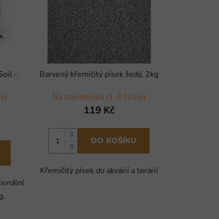
oil -
Barvený křemičitý písek šedý, 2kg
y)
Na objednávku (1-4 týdny)
119 Kč
DO KOŠÍKU
Křemičitý písek do akvárií a terárií
ionální
g.