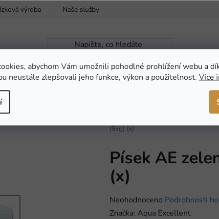
ázková výroba
Naše služby
Reklamace a vrácení zboží
ookies, abychom Vám umožnili pohodlné prohlížení webu a dí
u neustále zlepšovali jeho funkce, výkon a použitelnost.
Více 
ZAHRADNÍ JEZÍRKA
NOVINKY
AKCE
í
Domů
/
AKVARISTIKA
/
Dekorace
/
(5kg) (x)
Písek AE zele
(x)
Průměrné
Neohodnoceno
Podrobnosti ho
hodnocení
Značka:
Aqua Excellent