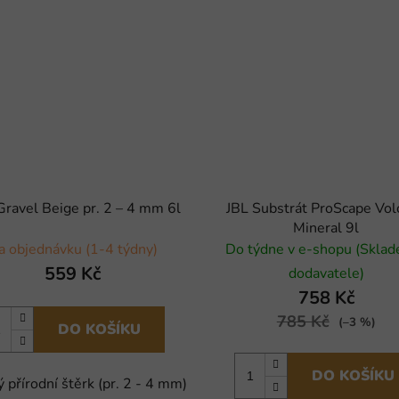
Gravel Beige pr. 2 – 4 mm 6l
JBL Substrát ProScape Vol
Mineral 9l
a objednávku (1-4 týdny)
Do týdne v e-shopu (Skla
559 Kč
dodavatele)
758 Kč
785 Kč
(–3 %)
DO KOŠÍKU
DO KOŠÍKU
 přírodní štěrk (pr. 2 - 4 mm)