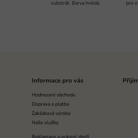
substrát. Barva hnědá.
pro v
Z
á
p
Informace pro vás
Přijí
a
t
Hodnocení obchodu
í
Doprava a platba
Zakázková výroba
Naše služby
Reklamace a vrácení zboží