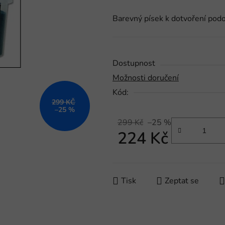
produktu
Barevný písek k dotvoření podo
je
0,0
z
5
Dostupnost
hvězdiček.
Možnosti doručení
Kód:
299 KČ
–25 %
299 Kč
–25 %
224 Kč
Měrná cena:
Tisk
Zeptat se