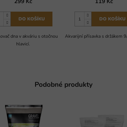
299 Kč
119 Kč
DO KOŠÍKU
DO KOŠÍKU
ovač dna v akváriu s otočnou
Akvarijní přísavka s držákem
hlavicí.
Podobné produkty