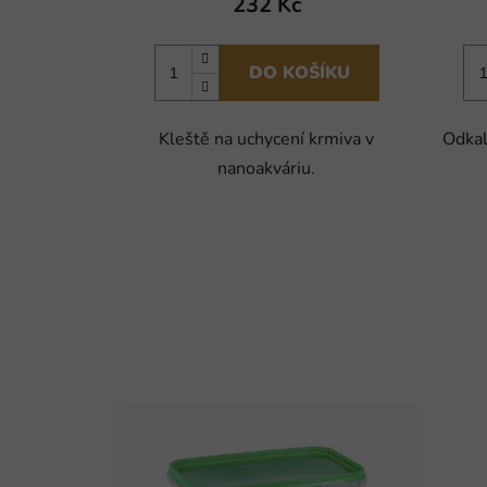
232 Kč
DO KOŠÍKU
Kleště na uchycení krmiva v
Odkal
nanoakváriu.