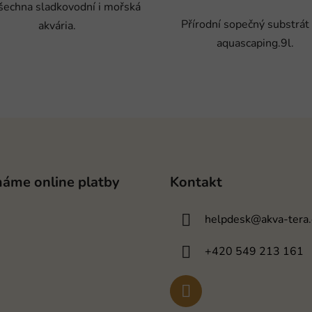
šechna sladkovodní i mořská
Přírodní sopečný substrát
akvária.
aquascaping.9l.
máme online platby
Kontakt
helpdesk
@
akva-tera.
+420 549 213 161