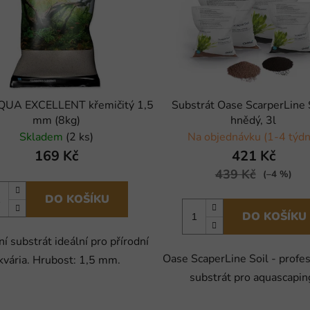
QUA EXCELLENT křemičitý 1,5
Substrát Oase ScarperLine S
mm (8kg)
hnědý, 3l
Skladem
(2 ks)
Na objednávku (1-4 týdn
169 Kč
421 Kč
439 Kč
(–4 %)
DO KOŠÍKU
DO KOŠÍKU
ní substrát ideální pro přírodní
Oase ScaperLine Soil - profes
kvária. Hrubost: 1,5 mm.
substrát pro aquascapin