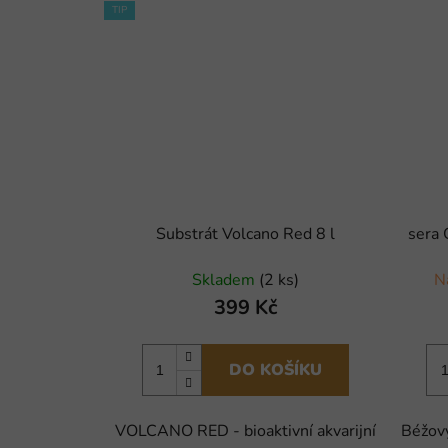
TIP
Substrát Volcano Red 8 l
sera 
Skladem
(2 ks)
N
399 Kč
DO KOŠÍKU
VOLCANO RED - bioaktivní akvarijní
Béžový