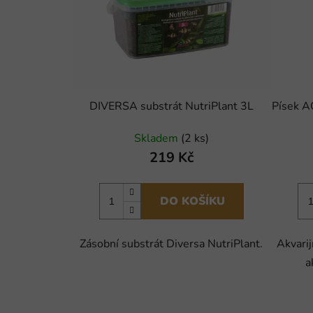
DIVERSA substrát NutriPlant 3L
Písek A
Skladem
(2 ks)
219 Kč
DO KOŠÍKU
Zásobní substrát Diversa NutriPlant.
Akvarij
a