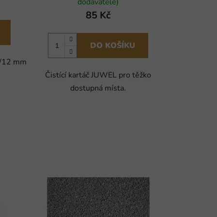
dodavatele)
85 Kč
DO KOŠÍKU
 9/12 mm
Čistící kartáč JUWEL pro těžko
dostupná místa.