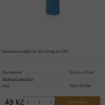
hvězdiček.
Molitanová náplň do filtru Magi Jet 200
Dostupnost
Skladem
(2 ks)
Možnosti doručení
Kód:
TOM-03766
49 Kč
DO KOŠÍKU