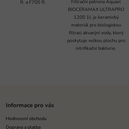
Filtrační patrona Aquael
R. a F700 R.
BIOCERAMAX ULTRAPRO
1200 1L je keramický
materiál pro biologickou
filtraci akvarijní vody, který
poskytuje velkou plochu pro
nitrifikační bakterie.
Z
á
p
Informace pro vás
a
t
Hodnocení obchodu
í
Doprava a platba