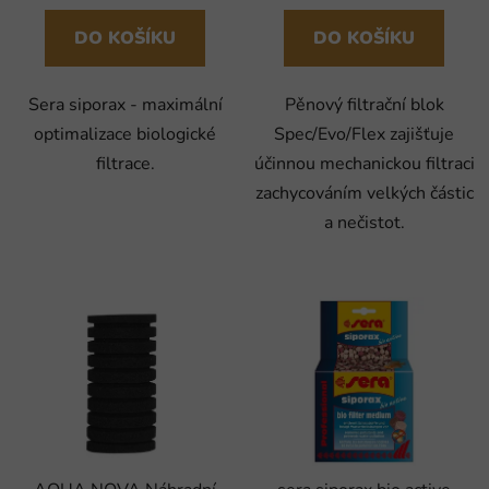
DO KOŠÍKU
DO KOŠÍKU
Sera siporax - maximální
Pěnový filtrační blok
optimalizace biologické
Spec/Evo/Flex zajišťuje
filtrace.
účinnou mechanickou filtraci
zachycováním velkých částic
a nečistot.