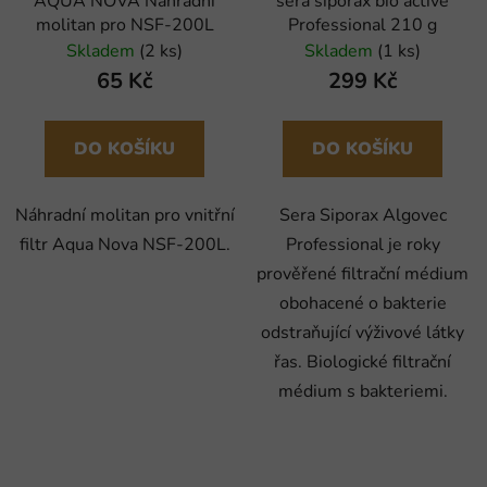
AQUA NOVA Náhradní
sera siporax bio active
molitan pro NSF-200L
Professional 210 g
Skladem
(2 ks)
Skladem
(1 ks)
65 Kč
299 Kč
DO KOŠÍKU
DO KOŠÍKU
Náhradní molitan pro vnitřní
Sera Siporax Algovec
filtr Aqua Nova NSF-200L.
Professional je roky
prověřené filtrační médium
obohacené o bakterie
odstraňující výživové látky
řas. Biologické filtrační
médium s bakteriemi.