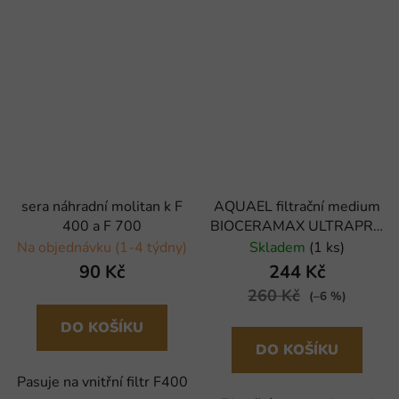
sera náhradní molitan k F
AQUAEL filtrační medium
400 a F 700
BIOCERAMAX ULTRAPRO
1200 1L (N)
Na objednávku (1-4 týdny)
Skladem
(1 ks)
90 Kč
244 Kč
260 Kč
(–6 %)
DO KOŠÍKU
DO KOŠÍKU
Pasuje na vnitřní filtr F400