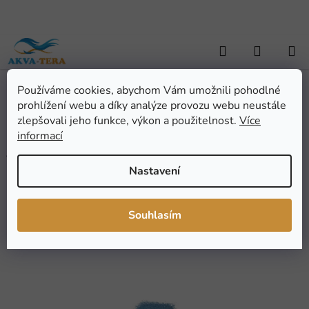
Přejít
na
obsah
Hledat
NÁKUP
KOŠÍK
Používáme cookies, abychom Vám umožnili pohodlné
Domů
/
AKVARISTIKA
/
Akvarijní technika
/
Filtry, náplně a přísl.
/
prohlížení webu a díky analýze provozu webu neustále
Filtrační náplně
/
Molitan. náplň Resun Magi Jet 200, KING MINI
Molitan. náplň Resun Magi
zlepšovali jeho funkce, výkon a použitelnost.
Více
informací
Jet 200, KING MINI
Nastavení
Průměrné
Neohodnoceno
Podrobnosti hodnocení
hodnocení
Značka:
Resun
Souhlasím
produktu
je
0,0
z
5