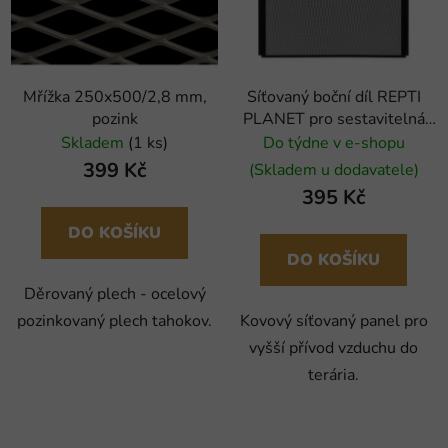
Mřížka 250x500/2,8 mm,
Síťovaný boční díl REPTI
pozink
PLANET pro sestavitelná
terária 007-60550, 007-
Skladem
(1 ks)
Do týdne v e-shopu
60565, 007-6
399 Kč
(Skladem u dodavatele)
395 Kč
DO KOŠÍKU
DO KOŠÍKU
Děrovaný plech - ocelový
pozinkovaný plech tahokov.
Kovový síťovaný panel pro
vyšší přívod vzduchu do
terária.