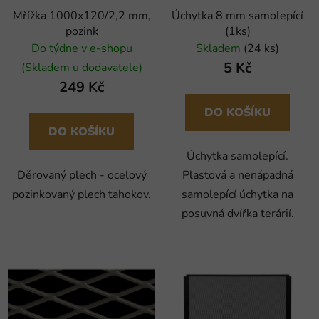
Mřížka 1000x120/2,2 mm,
Úchytka 8 mm samolepící
pozink
(1ks)
Do týdne v e-shopu
Skladem
(24 ks)
5 Kč
(Skladem u dodavatele)
249 Kč
DO KOŠÍKU
DO KOŠÍKU
Úchytka samolepící.
Děrovaný plech - ocelový
Plastová a nenápadná
pozinkovaný plech tahokov.
samolepící úchytka na
posuvná dvířka terárií.