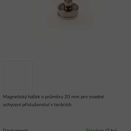
hvězdiček.
Magnetický háček o průměru 20 mm pro snadné
uchycení příslušenství v teráriích.
Dostupnost
Skladem
(2 ks)