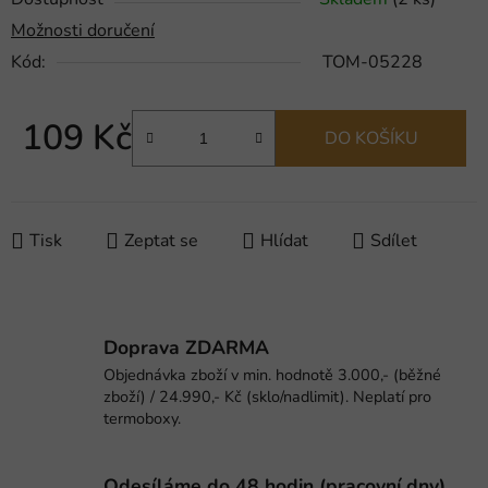
Možnosti doručení
Kód:
TOM-05228
109 Kč
DO KOŠÍKU
Měrná cena:
Tisk
Zeptat se
Hlídat
Sdílet
Doprava ZDARMA
Objednávka zboží v min. hodnotě 3.000,- (běžné
zboží) / 24.990,- Kč (sklo/nadlimit). Neplatí pro
termoboxy.
Odesíláme do 48 hodin (pracovní dny).