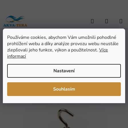
Přejít
na
obsah
Hledat
NÁKUP
KOŠÍK
Používáme cookies, abychom Vám umožnili pohodlné
Domů
/
TERARISTIKA
/
Terarijní potřeby
/
Příslušenství pro terária
/
prohlížení webu a díky analýze provozu webu neustále
Magnetický háček 20 mm + protimagnet
Magnetický háček 20 mm +
zlepšovali jeho funkce, výkon a použitelnost.
Více
informací
protimagnet
Nastavení
Průměrné
Neohodnoceno
Podrobnosti hodnocení
hodnocení
Značka:
Tommi
Souhlasím
produktu
NOVINKA
je
0,0
z
5