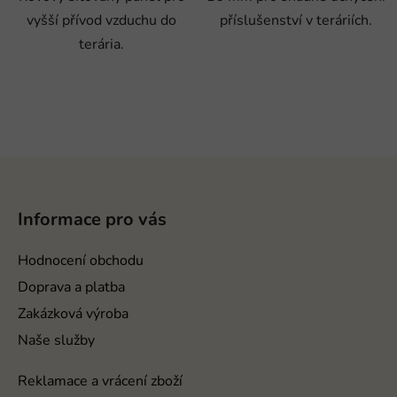
vyšší přívod vzduchu do
příslušenství v teráriích.
terária.
Z
á
p
Informace pro vás
a
t
Hodnocení obchodu
í
Doprava a platba
Zakázková výroba
Naše služby
Reklamace a vrácení zboží