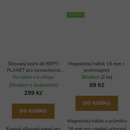
NOVINKA
Síťovaný boční díl REPTI
Magnetický háček 16 mm +
PLANET pro sestavitelná
protimagnet
terária 007-60590 (2ks)
Do týdne v e-shopu
Skladem
(2 ks)
69 Kč
(Skladem u dodavatele)
299 Kč
DO KOŠÍKU
DO KOŠÍKU
Magnetický háček o průměru
Kovový síťovaný panel pro
16 mm pro snadné uchycení