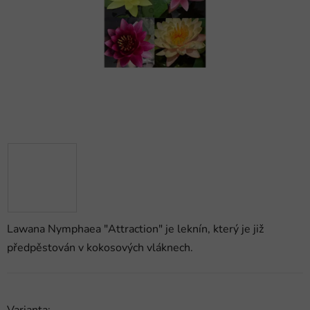
hvězdiček.
Lawana Nymphaea "Attraction" je leknín, který je již
předpěstován v kokosových vláknech.