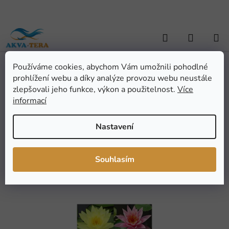
Přejít
na
obsah
Hledat
NÁKUP
KOŠÍK
Používáme cookies, abychom Vám umožnili pohodlné
Domů
/
ZAHRADNÍ JEZÍRKA
/
Dekorace
/
Rostliny živé
/
LAWANA
prohlížení webu a díky analýze provozu webu neustále
Nymphaea Natura, leknín (1ks)
LAWANA Nymphaea
zlepšovali jeho funkce, výkon a použitelnost.
Více
informací
Natura, leknín (1ks)
Nastavení
Průměrné
Neohodnoceno
Podrobnosti hodnocení
hodnocení
Značka:
Lawana
Souhlasím
produktu
je
0,0
z
5