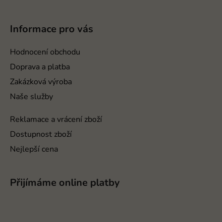
Z
á
p
Informace pro vás
a
t
Hodnocení obchodu
í
Doprava a platba
Zakázková výroba
Naše služby
Reklamace a vrácení zboží
Dostupnost zboží
Nejlepší cena
Přijímáme online platby