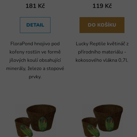
181 Kč
119 Kč
DETAIL
DO KOŠÍKU
FloraPond hnojivo pod
Lucky Reptile květináč z
kořeny rostlin ve formě
přírodního materiálu -
jílových koulí obsahující
kokosového vlákna 0,7l.
minerály, železo a stopové
prvky.