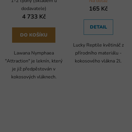
1-2 týdny (Skladem u
Na dotaz
165 Kč
dodavatele)
4 733 Kč
DETAIL
DO KOŠÍKU
Lucky Reptile květináč z
Lawana Nymphaea
přírodního materiálu -
"Attraction" je leknín, který
kokosového vlákna 2l.
je již předpěstován v
kokosových vláknech.