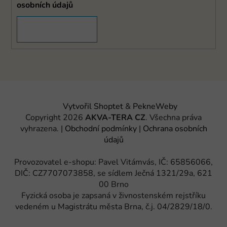
osobních údajů
PŘIHLÁSIT SE
Vytvořil Shoptet
&
PekneWeby
Copyright 2026
AKVA-TERA CZ
. Všechna práva
vyhrazena.
|
Obchodní podmínky
|
Ochrana osobních
údajů
Provozovatel e-shopu: Pavel Vitámvás, IČ: 65856066,
DIČ: CZ7707073858, se sídlem Ječná 1321/29a, 621
00 Brno
Fyzická osoba je zapsaná v živnostenském rejstříku
vedeném u Magistrátu města Brna, č.j. 04/2829/18/0.