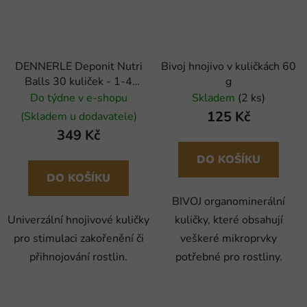
DENNERLE Deponit Nutri
Bivoj hnojivo v kuličkách 60
Balls 30 kuliček - 1-4
g
kuliček/6-12 měsíců
Do týdne v e-shopu
Skladem
(2 ks)
125 Kč
(Skladem u dodavatele)
349 Kč
DO KOŠÍKU
DO KOŠÍKU
BIVOJ organominerální
Univerzální hnojivové kuličky
kuličky, které obsahují
pro stimulaci zakořenění či
veškeré mikroprvky
přihnojování rostlin.
potřebné pro rostliny.