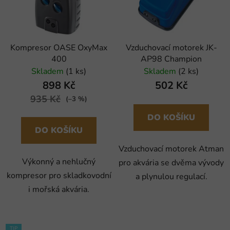
Kompresor OASE OxyMax
Vzduchovací motorek JK-
400
AP98 Champion
Skladem
(1 ks)
Skladem
(2 ks)
898 Kč
502 Kč
935 Kč
(–3 %)
DO KOŠÍKU
DO KOŠÍKU
Vzduchovací motorek Atman
Výkonný a nehlučný
pro akvária se dvěma vývody
kompresor pro skladkovodní
a plynulou regulací.
i mořská akvária.
TIP