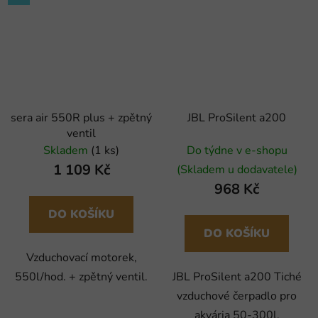
sera air 550R plus + zpětný
JBL ProSilent a200
ventil
Skladem
(1 ks)
Do týdne v e-shopu
1 109 Kč
(Skladem u dodavatele)
968 Kč
DO KOŠÍKU
DO KOŠÍKU
Vzduchovací motorek,
550l/hod. + zpětný ventil.
JBL ProSilent a200 Tiché
vzduchové čerpadlo pro
akvária 50-300l.