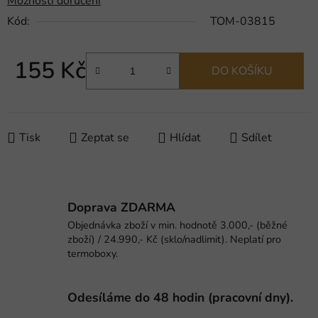
Možnosti doručení
Kód:
TOM-03815
155 Kč
DO KOŠÍKU
Měrná cena:
Tisk
Zeptat se
Hlídat
Sdílet
Doprava ZDARMA
Objednávka zboží v min. hodnotě 3.000,- (běžné
zboží) / 24.990,- Kč (sklo/nadlimit). Neplatí pro
termoboxy.
Odesíláme do 48 hodin (pracovní dny).