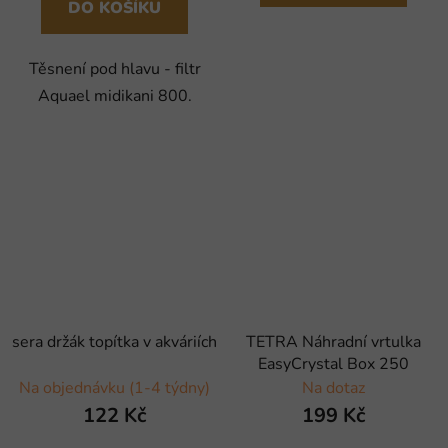
DO KOŠÍKU
Těsnení pod hlavu - filtr
Aquael midikani 800.
sera držák topítka v akváriích
TETRA Náhradní vrtulka
EasyCrystal Box 250
Na objednávku (1-4 týdny)
Na dotaz
122 Kč
199 Kč