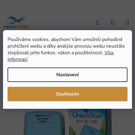
Přejít
na
obsah
Hledat
NÁKUP
KOŠÍK
Používáme cookies, abychom Vám umožnili pohodlné
Domů
/
AKVARISTIKA
/
Akvarijní technika
/
Vzduchovací motorky
/
prohlížení webu a díky analýze provozu webu neustále
Kompresor Resun UnionStar AC-500
Kompresor Resun
zlepšovali jeho funkce, výkon a použitelnost.
Více
informací
UnionStar AC-500
Nastavení
Průměrné
Neohodnoceno
Podrobnosti hodnocení
hodnocení
Značka:
Resun
Souhlasím
produktu
je
0,0
z
5