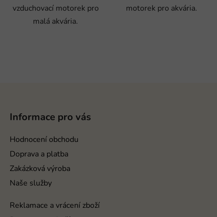
vzduchovací motorek pro
motorek pro akvária.
malá akvária.
Z
á
p
Informace pro vás
a
t
Hodnocení obchodu
í
Doprava a platba
Zakázková výroba
Naše služby
Reklamace a vrácení zboží