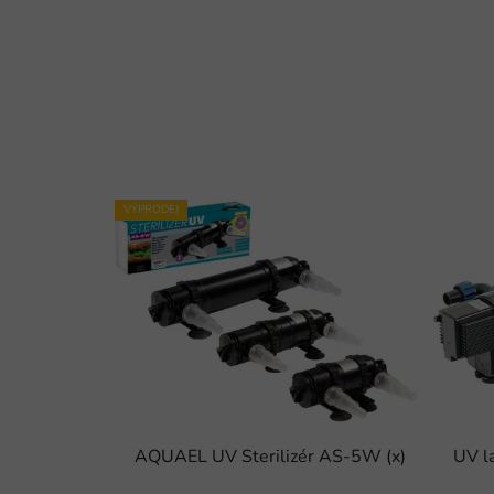
VÝPRODEJ
AQUAEL UV Sterilizér AS-5W (x)
UV l