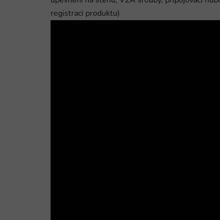
upevnění na stěnu, V2A šrouby, připojovací hub
registraci produktu)