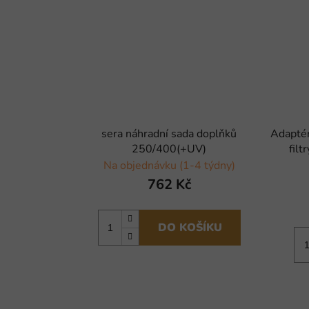
sera náhradní sada doplňků
Adaptér
250/400(+UV)
fil
Na objednávku (1-4 týdny)
762 Kč
DO KOŠÍKU