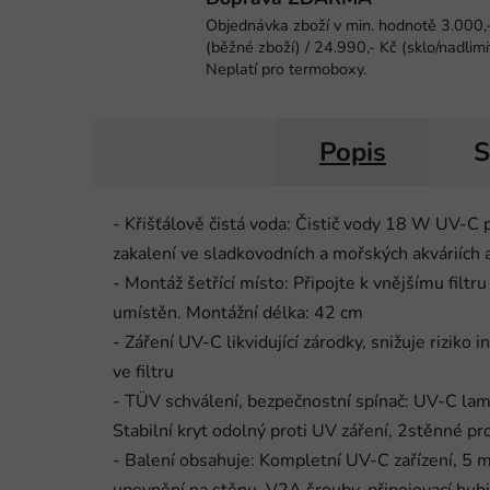
Objednávka zboží v min. hodnotě 3.000,
(běžné zboží) / 24.990,- Kč (sklo/nadlimi
Neplatí pro termoboxy.
Popis
S
- Křišťálově čistá voda: Čistič vody 18 W UV-C 
zakalení ve sladkovodních a mořských akváriích a
- Montáž šetřící místo: Připojte k vnějšímu filt
umístěn. Montážní délka: 42 cm
- Záření UV-C likvidující zárodky, snižuje riziko i
ve filtru
- TÜV schválení, bezpečnostní spínač: UV-C lamp
Stabilní kryt odolný proti UV záření, 2stěnné p
- Balení obsahuje: Kompletní UV-C zařízení, 5