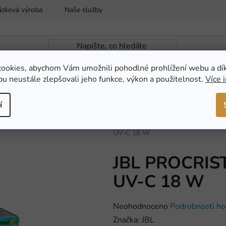
ázková výroba
Naše služby
Reklamace a vrácení zboží
ookies, abychom Vám umožnili pohodlné prohlížení webu a dí
u neustále zlepšovali jeho funkce, výkon a použitelnost.
Více 
ZAHRADNÍ JEZÍRKA
NOVINKY
AKCE
í
Domů
/
AKVARISTIKA
/
Akvarijní t
UV-C 18 W
JBL PROCRIST
UV-C 18 W
Průměrné
Neohodnoceno
Podrobnosti ho
hodnocení
Značka:
JBL