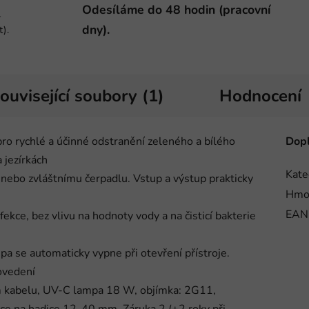
Odesíláme do 48 hodin (pracovní
-
dny).
t).
ouvisející soubory (1)
Hodnocení
pro rychlé a účinné odstranění zeleného a bílého
Dopl
 jezírkách
Kate
ru nebo zvláštnímu čerpadlu. Vstup a výstup prakticky
Hmo
EAN
nfekce, bez vlivu na hodnoty vody a na čisticí bakterie
a se automaticky vypne při otevření přístroje.
rovedení
 m kabelu, UV-C lampa 18 W, objímka: 2G11,