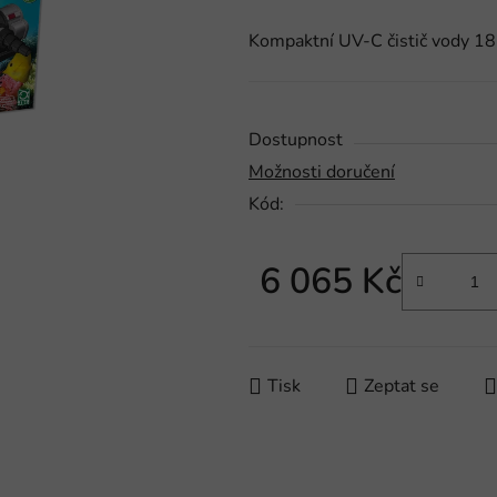
produktu
Kompaktní UV-C čistič vody 18 
je
0,0
z
5
Dostupnost
hvězdiček.
Možnosti doručení
Kód:
6 065 Kč
Měrná cena:
Tisk
Zeptat se