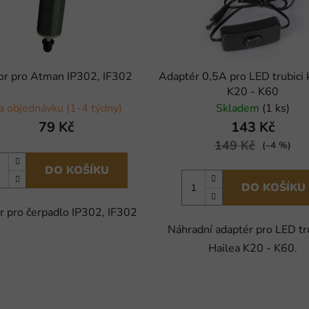
or pro Atman IP302, IF302
Adaptér 0,5A pro LED trubici 
K20 - K60
a objednávku (1-4 týdny)
Skladem
(1 ks)
79 Kč
143 Kč
149 Kč
(–4 %)
DO KOŠÍKU
DO KOŠÍKU
r pro čerpadlo IP302, IF302
Náhradní adaptér pro LED tru
Hailea K20 - K60.