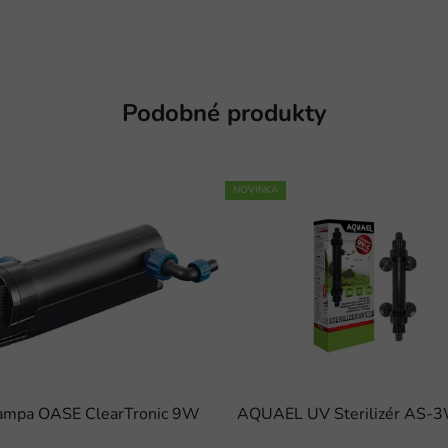
Podobné produkty
NOVINKA
ampa OASE ClearTronic 9W
AQUAEL UV Sterilizér AS-