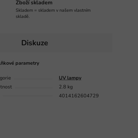
Zboží skladem
Skladem = skladem v našem vlastním
skladě.
Diskuze
ňkové parametry
gorie
UV lampy
tnost
2.8 kg
4014162604729