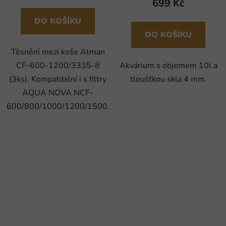
699 Kč
DO KOŠÍKU
DO KOŠÍKU
Těsnění mezi koše Atman
CF-600-1200/3335-8
Akvárium s objemem 10l a
(3ks). Kompatibilní i s filtry
tloušťkou skla 4 mm.
AQUA NOVA NCF-
600/800/1000/1200/1500.