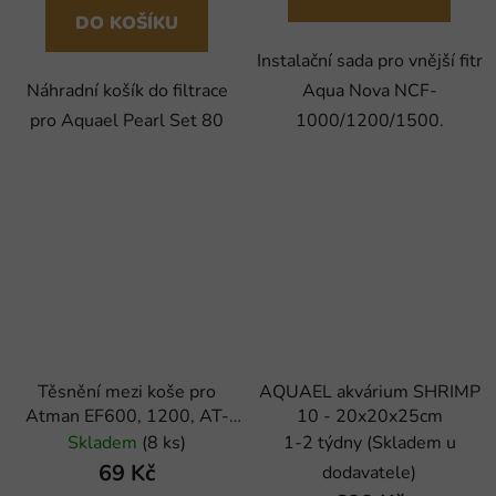
DO KOŠÍKU
Instalační sada pro vnější fitr
Aqua Nova NCF-
Náhradní košík do filtrace
1000/1200/1500.
pro Aquael Pearl Set 80
Těsnění mezi koše pro
AQUAEL akvárium SHRIMP
Atman EF600, 1200, AT-
10 - 20x20x25cm
3335-8, 3 ks
Skladem
(8 ks)
1-2 týdny (Skladem u
69 Kč
dodavatele)