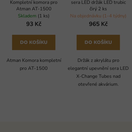
Kompletní komora pro
sera LED držák LED trubic
Atman AT-1500
čirý 2 ks
Skladem
(1 ks)
Na objednávku (1-4 týdny)
93 Kč
965 Kč
DO KOŠÍKU
DO KOŠÍKU
Atman Komora kompletní
Držák z akrylátu pro
pro AT-1500
elegantní upevnění sera LED
X-Change Tubes nad
otevřené akvárium.
Z