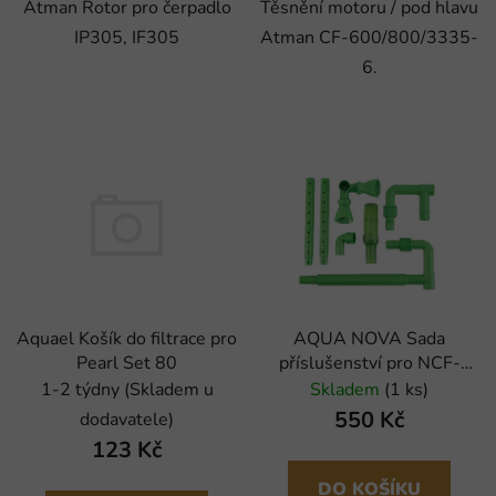
Atman Rotor pro čerpadlo
Těsnění motoru / pod hlavu
IP305, IF305
Atman CF-600/800/3335-
6.
AQUA NOVA Sada
Aquael Košík do filtrace pro
příslušenství pro NCF-
Pearl Set 80
1000/1200/1500
Skladem
(1 ks)
1-2 týdny (Skladem u
550 Kč
dodavatele)
123 Kč
DO KOŠÍKU