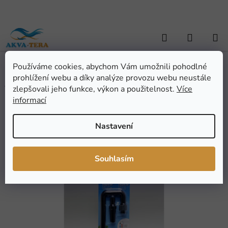
Přejít
na
obsah
Hledat
NÁKUP
KOŠÍK
Používáme cookies, abychom Vám umožnili pohodlné
Domů
/
AKVARISTIKA
/
Náhradní díly
/
JBL InSet 19/25 CP e1901
JBL InSet 19/25 CP e1901
prohlížení webu a díky analýze provozu webu neustále
zlepšovali jeho funkce, výkon a použitelnost.
Více
informací
Průměrné
Neohodnoceno
Podrobnosti hodnocení
hodnocení
Značka:
JBL
Nastavení
produktu
je
0,0
Souhlasím
z
5
hvězdiček.