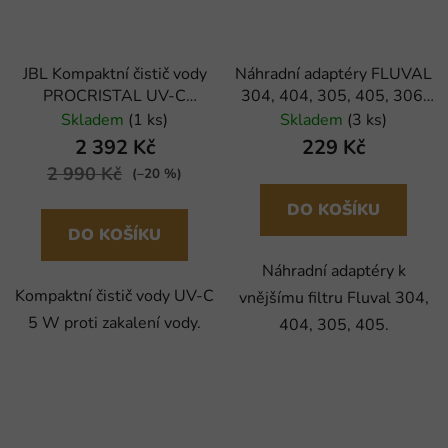
JBL Kompaktní čistič vody
Náhradní adaptéry FLUVAL
PROCRISTAL UV-C
304, 404, 305, 405, 306,
Compact plus, 5 W (x)
406 (2ks)
Skladem
(1 ks)
Skladem
(3 ks)
2 392 Kč
229 Kč
2 990 Kč
(–20 %)
DO KOŠÍKU
DO KOŠÍKU
Náhradní adaptéry k
Kompaktní čistič vody UV-C
vnějšímu filtru Fluval 304,
5 W proti zakalení vody.
404, 305, 405.