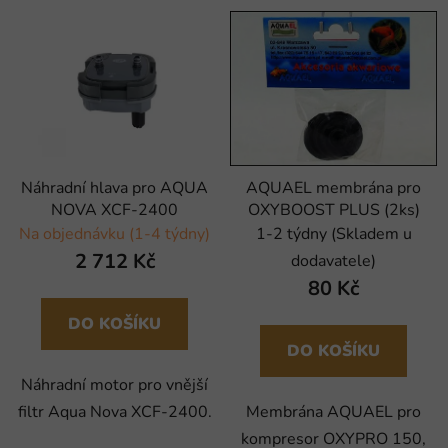
Náhradní hlava pro AQUA
AQUAEL membrána pro
NOVA XCF-2400
OXYBOOST PLUS (2ks)
Na objednávku (1-4 týdny)
1-2 týdny (Skladem u
2 712 Kč
dodavatele)
80 Kč
DO KOŠÍKU
DO KOŠÍKU
Náhradní motor pro vnější
filtr Aqua Nova XCF-2400.
Membrána AQUAEL pro
kompresor OXYPRO 150,