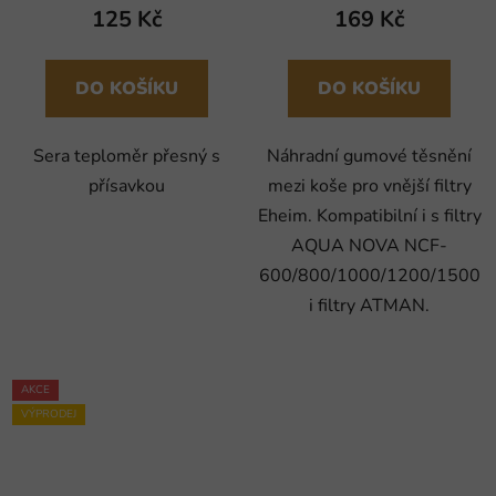
125 Kč
169 Kč
DO KOŠÍKU
DO KOŠÍKU
Sera teploměr přesný s
Náhradní gumové těsnění
přísavkou
mezi koše pro vnější filtry
Eheim. Kompatibilní i s filtry
AQUA NOVA NCF-
600/800/1000/1200/1500
i filtry ATMAN.
AKCE
VÝPRODEJ