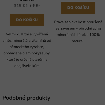
319 Kč
(–5 %)
DO KOŠÍKU
DO KOŠÍKU
Pravá sepiová kost broušená
se závěsem - přírodní zdroj
Velmi kvalitní a vyvážená
minerálních látek - 100%
směs minerálů a vitamínů od
natural.
německého výrobce,
obohacená o aminokyseliny,
která je určená plazům a
obojživelníkům
Podobné produkty