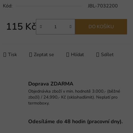
Kód:
JBL-7032200
115 Kč
DO KOŠÍKU
Měrná cena:
Tisk
Zeptat se
Hlídat
Sdílet
Doprava ZDARMA
Objednávka zboží v min. hodnotě 3.000,- (běžné
zboží) / 24.990,- Kč (sklo/nadlimit). Neplatí pro
termoboxy.
Odesíláme do 48 hodin (pracovní dny).