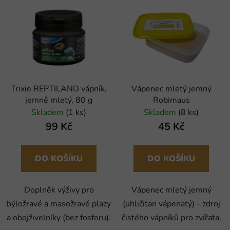
Trixie REPTILAND vápník,
Vápenec mletý jemný
jemně mletý, 80 g
Robimaus
Skladem
(1 ks)
Skladem
(8 ks)
99 Kč
45 Kč
DO KOŠÍKU
DO KOŠÍKU
Doplněk výživy pro
Vápenec mletý jemný
býložravé a masožravé plazy
(uhličitan vápenatý) - zdroj
a obojživelníky (bez fosforu).
čistého vápníků pro zvířata.