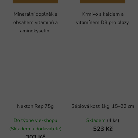
Minerální doplněk s
Krmivo s kalciem a
obsahem vitamínů a
vitamínem D3 pro plazy.
aminokyselin.
Nekton Rep 75g
Sépiová kost 1kg, 15–22 cm
Do týdne v e-shopu
Skladem
(4 ks)
523 Kč
(Skladem u dodavatele)
303 Kč