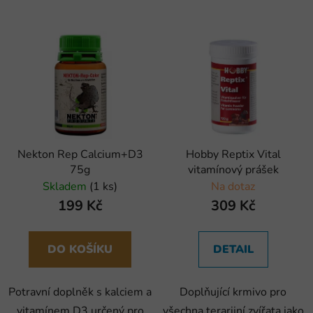
Nekton Rep Calcium+D3
Hobby Reptix Vital
75g
vitamínový prášek
Skladem
(1 ks)
Na dotaz
199 Kč
309 Kč
DO KOŠÍKU
DETAIL
Potravní doplněk s kalciem a
Doplňující krmivo pro
vitamínem D3 určený pro
všechna terarijní zvířata jako