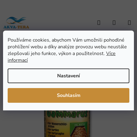
Přejít
na
obsah
Hledat
NÁKUP
KOŠÍK
Používáme cookies, abychom Vám umožnili pohodlné
Domů
/
TERARISTIKA
/
Výběr dle zvířat
/
Vodní želvy
/
JBL
prohlížení webu a díky analýze provozu webu neustále
Gammarus 250 ml
JBL Gammarus 250 ml
zlepšovali jeho funkce, výkon a použitelnost.
Více
informací
Průměrné
Neohodnoceno
Podrobnosti hodnocení
Nastavení
hodnocení
Značka:
JBL
produktu
je
Souhlasím
0,0
z
5
hvězdiček.