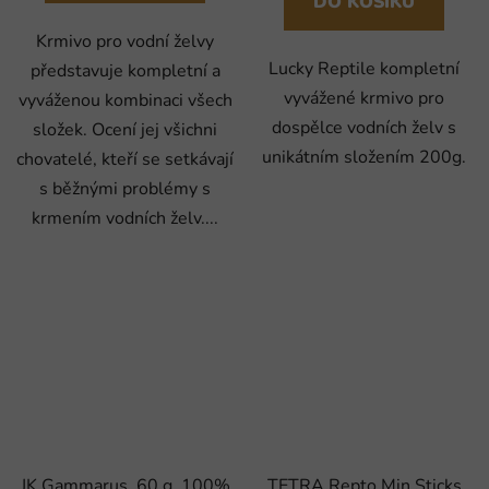
DO KOŠÍKU
Krmivo pro vodní želvy
Lucky Reptile kompletní
představuje kompletní a
vyvážené krmivo pro
vyváženou kombinaci všech
dospělce vodních želv s
složek. Ocení jej všichni
unikátním složením 200g.
chovatelé, kteří se setkávají
s běžnými problémy s
krmením vodních želv....
JK Gammarus, 60 g, 100%
TETRA Repto Min Sticks