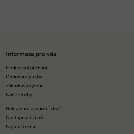
Z
á
p
Informace pro vás
a
t
Hodnocení obchodu
í
Doprava a platba
Zakázková výroba
Naše služby
Reklamace a vrácení zboží
Dostupnost zboží
Nejlepší cena