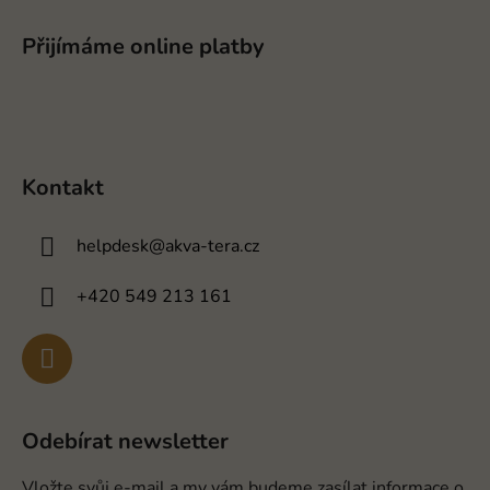
Přijímáme online platby
Kontakt
helpdesk
@
akva-tera.cz
+420 549 213 161
Odebírat newsletter
Vložte svůj e-mail a my vám budeme zasílat informace o