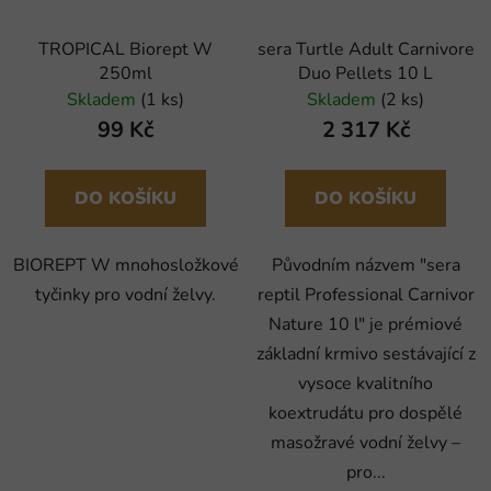
TROPICAL Biorept W
sera Turtle Adult Carnivore
250ml
Duo Pellets 10 L
Skladem
(1 ks)
Skladem
(2 ks)
99 Kč
2 317 Kč
DO KOŠÍKU
DO KOŠÍKU
BIOREPT W mnohosložkové
Původním názvem "sera
tyčinky pro vodní želvy.
reptil Professional Carnivor
Nature 10 l" je prémiové
základní krmivo sestávající z
vysoce kvalitního
koextrudátu pro dospělé
masožravé vodní želvy –
pro...