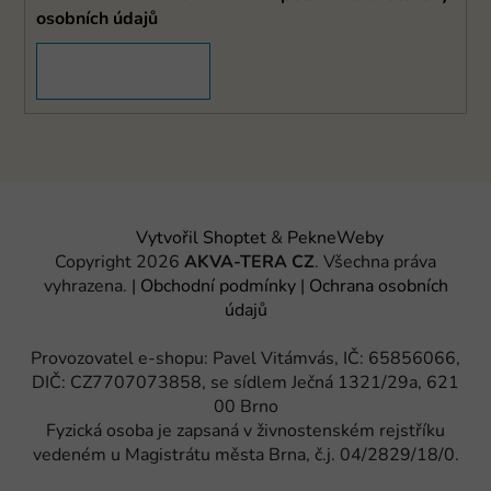
osobních údajů
PŘIHLÁSIT SE
Vytvořil Shoptet
&
PekneWeby
Copyright 2026
AKVA-TERA CZ
. Všechna práva
vyhrazena.
|
Obchodní podmínky
|
Ochrana osobních
údajů
Provozovatel e-shopu: Pavel Vitámvás, IČ: 65856066,
DIČ: CZ7707073858, se sídlem Ječná 1321/29a, 621
00 Brno
Fyzická osoba je zapsaná v živnostenském rejstříku
vedeném u Magistrátu města Brna, č.j. 04/2829/18/0.