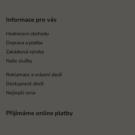
Z
á
p
Informace pro vás
a
t
Hodnocení obchodu
í
Doprava a platba
Zakázková výroba
Naše služby
Reklamace a vrácení zboží
Dostupnost zboží
Nejlepší cena
Přijímáme online platby