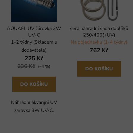
AQUAEL UV žárovka 3W
sera náhradní sada doplňků
UV-C
250/400(+UV)
1-2 týdny (Skladem u
Na objednávku (1-4 týdny)
762 Kč
dodavatele)
225 Kč
236 Kč
(–4 %)
DO KOŠÍKU
DO KOŠÍKU
Náhradní akvarijní UV
žárovka 3W UV-C.