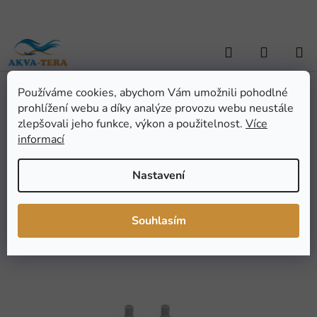
Přejít
na
obsah
Hledat
NÁKUP
KOŠÍK
Používáme cookies, abychom Vám umožnili pohodlné
Domů
/
AKVARISTIKA
/
Akvarijní technika
/
Vzduchování - přísl.
/
prohlížení webu a díky analýze provozu webu neustále
Hobby redukce 4/6 na 2/3 2ks
Hobby redukce 4/6 na 2/3
zlepšovali jeho funkce, výkon a použitelnost.
Více
informací
2ks
Nastavení
Průměrné
Neohodnoceno
Podrobnosti hodnocení
hodnocení
Značka:
Hobby
Souhlasím
produktu
je
0,0
z
5