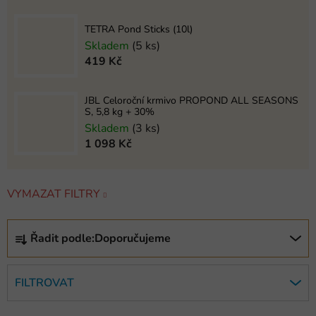
TETRA Pond Sticks (10l)
Skladem
(5 ks)
419 Kč
JBL Celoroční krmivo PROPOND ALL SEASONS
S, 5,8 kg + 30%
Skladem
(3 ks)
1 098 Kč
VYMAZAT FILTRY
Ř
Řadit podle:
Doporučujeme
a
z
e
FILTROVAT
n