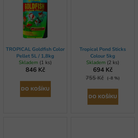
TROPICAL Goldfish Color
Tropical Pond Sticks
Pellet 5L / 1,8kg
Colour 5kg
Skladem
(1 ks)
Skladem
(2 ks)
846 Kč
694 Kč
755 Kč
(–8 %)
DO KOŠÍKU
DO KOŠÍKU