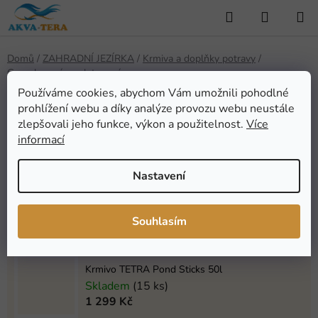
Přejít
Hledat
NÁKUP
na
KOŠÍK
obsah
Domů
/
ZAHRADNÍ JEZÍRKA
/
Krmiva a doplňky potravy
/
Granulovaná - peletovaná
Používáme cookies, abychom Vám umožnili pohodlné
Granulovaná - peletovaná
prohlížení webu a díky analýze provozu webu neustále
zlepšovali jeho funkce, výkon a použitelnost.
Více
informací
Nejprodávanější
Nastavení
Apetit krmivo pro venkovní a bazénové ryby, 5kg
- tyčinky
Skladem
(33 ks)
Souhlasím
399 Kč
Krmivo TETRA Pond Sticks 50l
Skladem
(15 ks)
1 299 Kč