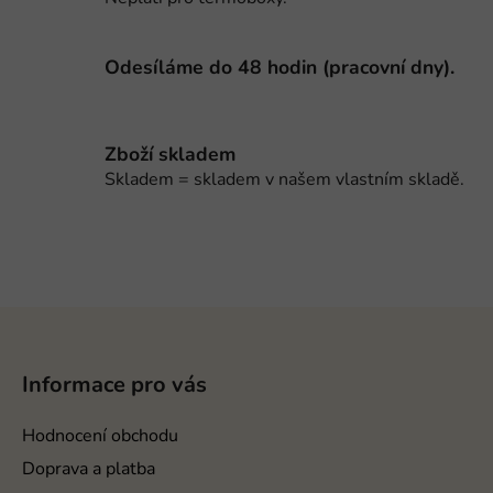
ý
p
i
Odesíláme do 48 hodin (pracovní dny).
s
u
Zboží skladem
Skladem = skladem v našem vlastním skladě.
Z
á
p
Informace pro vás
a
t
Hodnocení obchodu
í
Doprava a platba