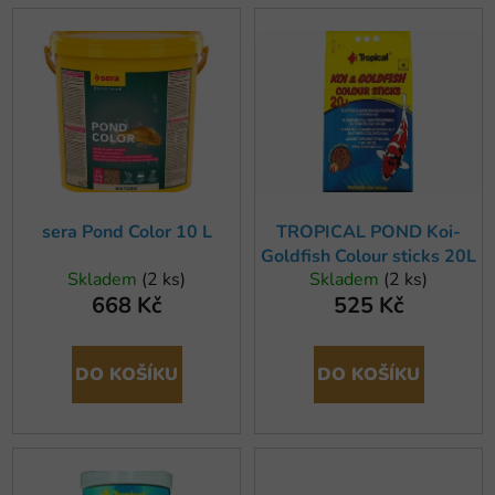
í
V
p
ý
r
p
o
i
d
s
u
p
k
r
t
o
ů
sera Pond Color 10 L
TROPICAL POND Koi-
d
Goldfish Colour sticks 20L
u
Skladem
(2 ks)
Skladem
(2 ks)
k
668 Kč
525 Kč
t
ů
DO KOŠÍKU
DO KOŠÍKU