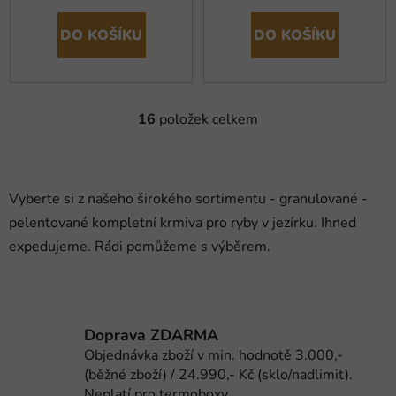
DO KOŠÍKU
DO KOŠÍKU
16
položek celkem
O
v
l
á
Vyberte si z našeho širokého sortimentu - granulované -
d
pelentované kompletní krmiva pro ryby v jezírku. Ihned
a
c
expedujeme. Rádi pomůžeme s výběrem.
í
p
r
v
Doprava ZDARMA
k
Objednávka zboží v min. hodnotě 3.000,-
y
(běžné zboží) / 24.990,- Kč (sklo/nadlimit).
v
Neplatí pro termoboxy.