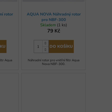
k
t
 rotor
AQUA NOVA Náhradný rotor
ů
pro NBF-300
Skladem
(1 ks)
79 Kč
ÍKU
DO KOŠÍKU
iltr Aqua
Náhradní rotor pro vnitřní filtr Aqua
Nova NBF-300.