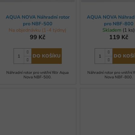
d
u
AQUA NOVA Náhradní rotor
AQUA NOVA Náhradní
k
pro NBF-500
pro NBF-800
t
Na objednávku (1-4 týdny)
Skladem
(1 ks)
ů
99 Kč
119 Kč
DO KOŠÍKU
DO KOŠ
Náhradní rotor pro vnitřní filtr Aqua
Náhradní rotor pro vnitřní f
Nova NBF-500.
Nova NBF-800.