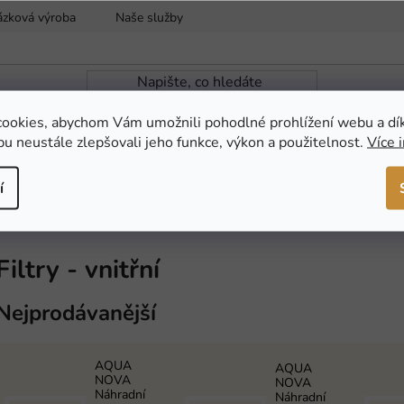
ázková výroba
Naše služby
Reklamace a vrácení zboží
ookies, abychom Vám umožnili pohodlné prohlížení webu a dí
u neustále zlepšovali jeho funkce, výkon a použitelnost.
Více 
ZAHRADNÍ JEZÍRKA
NOVINKY
AKCE
í
Filtry - vnitřní
Filtry - vnitřní
Nejprodávanější
AQUA
AQUA
NOVA
NOVA
Náhradní
Náhradní