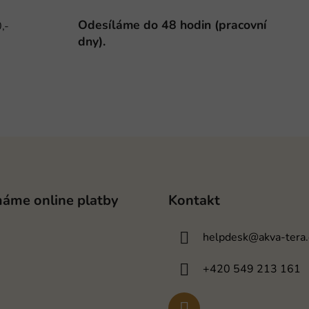
l
á
Odesíláme do 48 hodin (pracovní
,-
d
dny).
a
c
í
p
r
v
k
y
v
ý
p
máme online platby
Kontakt
i
s
helpdesk
@
akva-tera.
u
+420 549 213 161