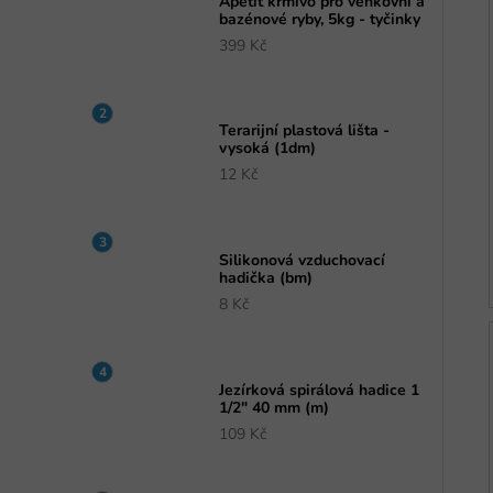
Apetit krmivo pro venkovní a
bazénové ryby, 5kg - tyčinky
399 Kč
Terarijní plastová lišta -
vysoká (1dm)
12 Kč
Silikonová vzduchovací
hadička (bm)
8 Kč
Jezírková spirálová hadice 1
1/2" 40 mm (m)
109 Kč