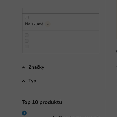
n
í
p
a
Na skladě
3
n
e
l
Značky
Typ
i
Top 10 produktů