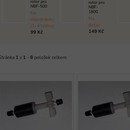
rotor pro
rotor pro
NBF-500
NBF-
1800
Na
Na
objednávku
dotaz
(1-4 týdny)
149 Kč
99 Kč
Stránka
1
z
1
-
8
položek celkem
V
ý
p
s
p
r
o