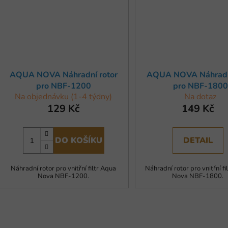
AQUA NOVA Náhradní rotor
AQUA NOVA Náhradní
pro NBF-1200
pro NBF-1800
Na objednávku (1-4 týdny)
Na dotaz
129 Kč
149 Kč
DO KOŠÍKU
DETAIL
Náhradní rotor pro vnitřní filtr Aqua
Náhradní rotor pro vnitřní fi
Nova NBF-1200.
Nova NBF-1800.
O
v