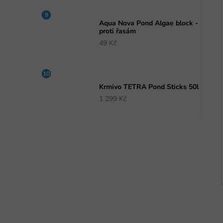
Aqua Nova Pond Algae block -
proti řasám
49 Kč
Krmivo TETRA Pond Sticks 50l
1 299 Kč