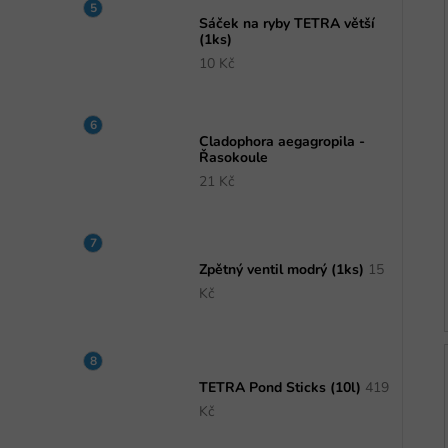
Sáček na ryby TETRA větší
(1ks)
10 Kč
Cladophora aegagropila -
Řasokoule
21 Kč
Zpětný ventil modrý (1ks)
15
Kč
TETRA Pond Sticks (10l)
419
Kč