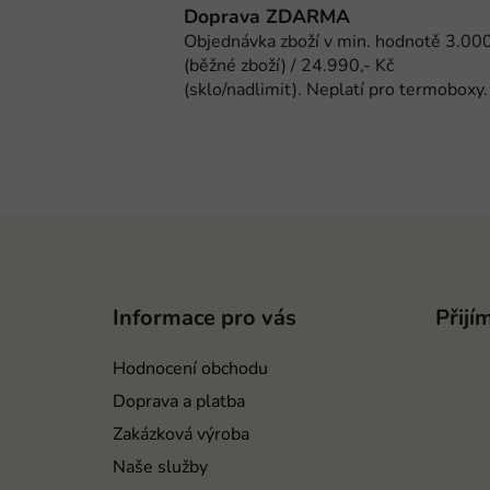
Doprava ZDARMA
Objednávka zboží v min. hodnotě 3.000
(běžné zboží) / 24.990,- Kč
(sklo/nadlimit). Neplatí pro termoboxy.
Z
á
p
Informace pro vás
Přijí
a
t
Hodnocení obchodu
í
Doprava a platba
Zakázková výroba
Naše služby