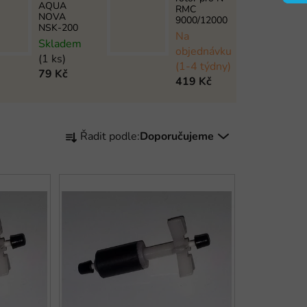
AQUA
RMC
NOVA
9000/12000
NSK-200
Na
Skladem
objednávku
(1 ks)
(1-4 týdny)
79 Kč
419 Kč
Ř
Řadit podle:
Doporučujeme
a
z
e
n
í
p
r
o
d
u