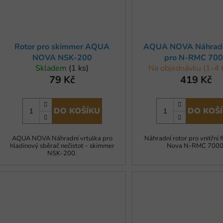
Rotor pro skimmer AQUA
AQUA NOVA Náhradní
NOVA NSK-200
pro N-RMC 70
Skladem
(1 ks)
Na objednávku (1-4 
79 Kč
419 Kč
DO KOŠÍKU
DO KOŠ
AQUA NOVA Náhradní vrtulka pro
Náhradní rotor pro vnitřní f
hladinový sběrač nečistot - skimmer
Nova N-RMC 7000
NSK-200.