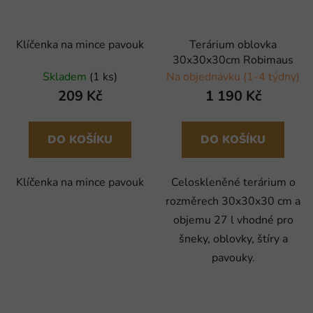
Klíčenka na mince pavouk
Terárium oblovka
30x30x30cm Robimaus
Skladem
(1 ks)
Na objednávku (1-4 týdny)
209 Kč
1 190 Kč
DO KOŠÍKU
DO KOŠÍKU
Klíčenka na mince pavouk
Celoskleněné terárium o
rozměrech 30x30x30 cm a
objemu 27 l vhodné pro
šneky, oblovky, štíry a
pavouky.