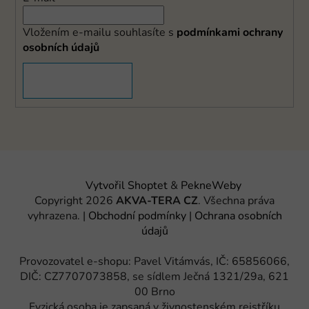
Vložením e-mailu souhlasíte s
podmínkami ochrany
osobních údajů
PŘIHLÁSIT SE
Vytvořil Shoptet
&
PekneWeby
Copyright 2026
AKVA-TERA CZ
. Všechna práva
vyhrazena.
|
Obchodní podmínky
|
Ochrana osobních
údajů
Provozovatel e-shopu: Pavel Vitámvás, IČ: 65856066,
DIČ: CZ7707073858, se sídlem Ječná 1321/29a, 621
00 Brno
Fyzická osoba je zapsaná v živnostenském rejstříku