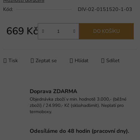
Možnosti doručení
Kód:
DIV-02-0151520-1-03
669 Kč
DO KOŠÍKU
Měrná cena:
Tisk
Zeptat se
Hlídat
Sdílet
Doprava ZDARMA
Objednávka zboží v min. hodnotě 3.000,- (běžné
zboží) / 24.990,- Kč (sklo/nadlimit). Neplatí pro
termoboxy.
Odesíláme do 48 hodin (pracovní dny).