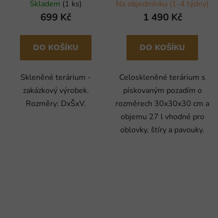
Robimaus
Skladem
(1 ks)
Na objednávku (1-4 týdny)
699 Kč
1 490 Kč
DO KOŠÍKU
DO KOŠÍKU
Skleněné terárium -
Celoskleněné terárium s
zakázkový výrobek.
pískovaným pozadím o
Rozměry: DxŠxV.
rozměrech 30x30x30 cm a
objemu 27 l vhodné pro
oblovky, štíry a pavouky.