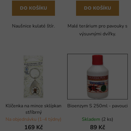
DO KOŠÍKU
DO KOŠÍKU
Naušnice kulaté štír.
Malé terárium pro pavouky s
výsuvnými dvířky.
Klíčenka na mince sklípkan
Bioenzym S 250ml - pavouci
stříbrný
Na objednávku (1-4 týdny)
Skladem
(2 ks)
169 Kč
89 Kč