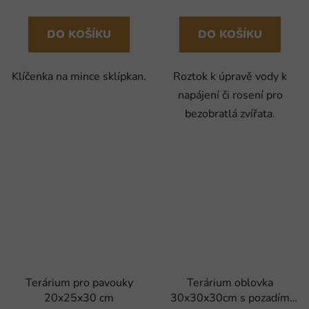
DO KOŠÍKU
DO KOŠÍKU
Klíčenka na mince sklípkan.
Roztok k úpravě vody k
napájení či rosení pro
bezobratlá zvířata.
Terárium pro pavouky
Terárium oblovka
20x25x30 cm
30x30x30cm s pozadím