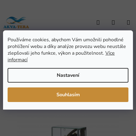
Přejít
na
obsah
Hledat
NÁKUP
KOŠÍK
Používáme cookies, abychom Vám umožnili pohodlné
Domů
/
TERARISTIKA
/
Výběr dle zvířat
/
Pavouci a štíři
/
Diversa
prohlížení webu a díky analýze provozu webu neustále
Terárium pro pavouky 15x15x20 cm
Diversa Terárium pro
zlepšovali jeho funkce, výkon a použitelnost.
Více
informací
pavouky 15x15x20 cm
Nastavení
Průměrné
Neohodnoceno
Podrobnosti hodnocení
hodnocení
Značka:
Diversa
Souhlasím
produktu
je
0,0
z
5