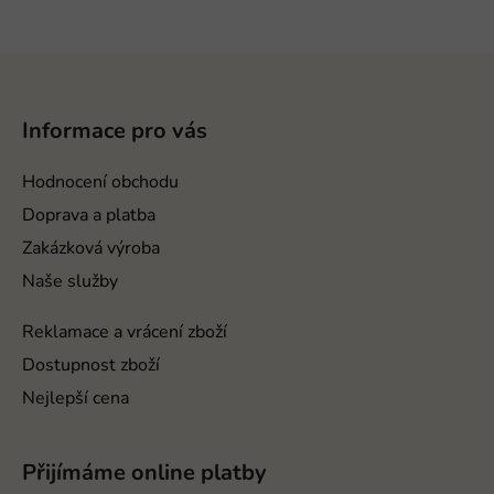
Z
á
p
Informace pro vás
a
t
Hodnocení obchodu
í
Doprava a platba
Zakázková výroba
Naše služby
Reklamace a vrácení zboží
Dostupnost zboží
Nejlepší cena
Přijímáme online platby