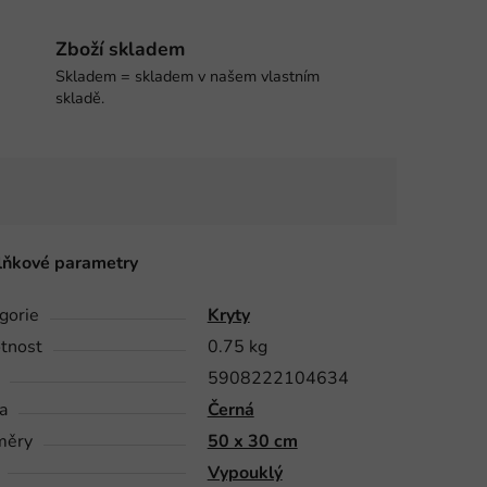
Zboží skladem
Skladem = skladem v našem vlastním
skladě.
ňkové parametry
gorie
Kryty
tnost
0.75 kg
5908222104634
a
Černá
měry
50 x 30 cm
Vypouklý