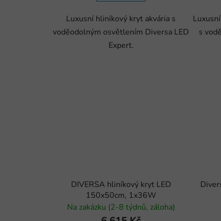
Luxusní hliníkový kryt akvária s
Luxusní 
voděodolným osvětlením Diversa LED
s vod
Expert.
DIVERSA hliníkový kryt LED
Diver
150x50cm, 1x36W
Na zakázku (2-8 týdnů, záloha)
6 615 Kč