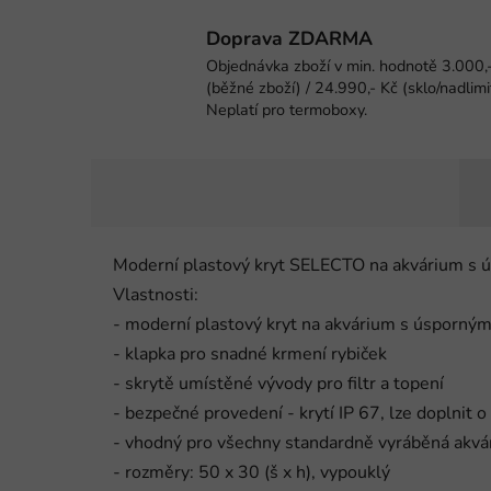
Doprava ZDARMA
Objednávka zboží v min. hodnotě 3.000,
(běžné zboží) / 24.990,- Kč (sklo/nadlimi
Neplatí pro termoboxy.
Moderní plastový kryt SELECTO na akvárium s 
Vlastnosti:
- moderní plastový kryt na akvárium s úsporný
- klapka pro snadné krmení rybiček
- skrytě umístěné vývody pro filtr a topení
- bezpečné provedení - krytí IP 67, lze doplnit 
- vhodný pro všechny standardně vyráběná akvá
- rozměry: 50 x 30 (š x h), vypouklý