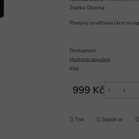
hodnocení
Značka:
Diversa
produktu
Plastový osvětlovací kryt na 
je
0,0
z
5
Dostupnost
hvězdiček.
Možnosti doručení
Kód:
999 Kč
Měrná cena:
Tisk
Zeptat se