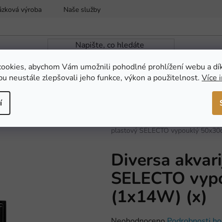
ázková výroba
Naše služby
Reklamace a vrácení zboží
ookies, abychom Vám umožnili pohodlné prohlížení webu a dí
u neustále zlepšovali jeho funkce, výkon a použitelnost.
Více 
ZAHRADNÍ JEZÍRKA
NOVINKY
AKCE
í
Domů
/
AKVARISTIKA
/
Akvarijní t
plastový SELECTO vypouklý 50x30c
Diversa akvari
SELECTO vyp
(1x14W) (x)
Průměrné
Neohodnoceno
Podrobnosti ho