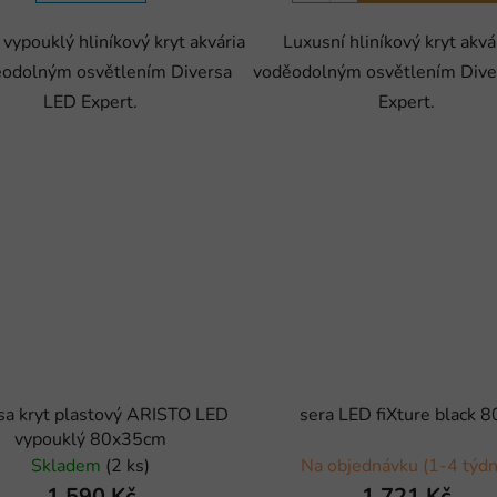
vypouklý hliníkový kryt akvária
Luxusní hliníkový kryt akvá
ěodolným osvětlením Diversa
voděodolným osvětlením Dive
LED Expert.
Expert.
sa kryt plastový ARISTO LED
sera LED fiXture black 8
vypouklý 80x35cm
Skladem
(2 ks)
Na objednávku (1-4 týdn
1 590 Kč
1 721 Kč