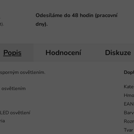
Odesíláme do 48 hodin (pracovní
-
dny).
t).
Popis
Hodnocení
Diskuze
úsporným osvětlením.
Dopl
Kate
m osvětlením
Hmo
EAN
o LED osvětlení
Barv
ria
Roz
Tvar