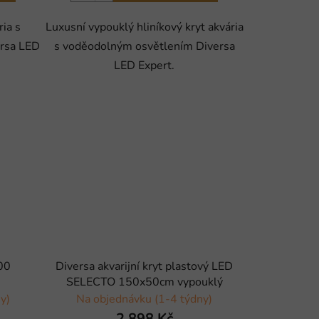
ria s
Luxusní vypouklý hliníkový kryt akvária
rsa LED
s voděodolným osvětlením Diversa
LED Expert.
00
Diversa akvarijní kryt plastový LED
SELECTO 150x50cm vypouklý
y)
Na objednávku (1-4 týdny)
2 898 Kč