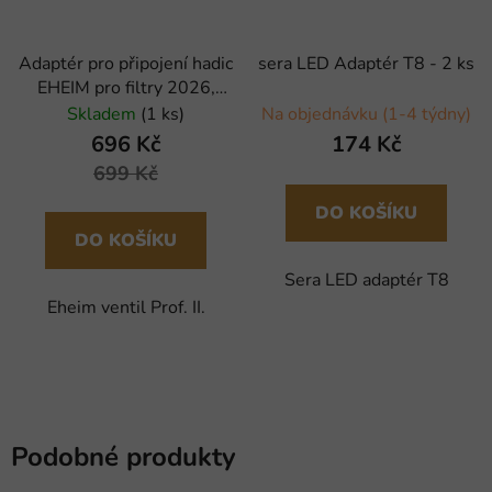
Adaptér pro připojení hadic
sera LED Adaptér T8 - 2 ks
EHEIM pro filtry 2026,
2028, 2126, 2128
Skladem
(1 ks)
Na objednávku (1-4 týdny)
696 Kč
174 Kč
699 Kč
DO KOŠÍKU
DO KOŠÍKU
Sera LED adaptér T8
Eheim ventil Prof. II.
Podobné produkty