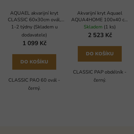
AQUAEL akvarijní kryt
Akvarijní kryt Aquael
CLASSIC 60x30cm ovál,
AQUA4HOME 100x40 cm
černý
D&N, černý
1-2 týdny (Skladem u
Skladem
(1 ks)
2 523 Kč
dodavatele)
1 099 Kč
DO KOŠÍKU
DO KOŠÍKU
CLASSIC PAP obdélník -
CLASSIC PAO 60 ovál -
černý.
černý.
Z