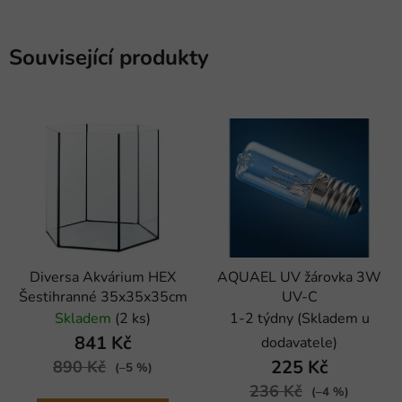
Související produkty
Diversa Akvárium HEX
AQUAEL UV žárovka 3W
Šestihranné 35x35x35cm
UV-C
Skladem
(2 ks)
1-2 týdny (Skladem u
841 Kč
dodavatele)
225 Kč
890 Kč
(–5 %)
236 Kč
(–4 %)