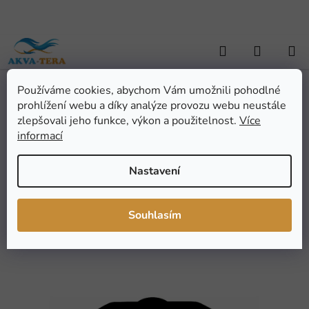
Přejít
na
obsah
Hledat
NÁKUP
KOŠÍK
Používáme cookies, abychom Vám umožnili pohodlné
Domů
/
AKVARISTIKA
/
Akvarijní technika
/
Osvětlení
/
Kryty
/
prohlížení webu a díky analýze provozu webu neustále
Diversa akvarijní kryt plastový Hex šestihran 35x35 cm, LED
Diversa akvarijní kryt
zlepšovali jeho funkce, výkon a použitelnost.
Více
informací
plastový Hex šestihran
35x35 cm, LED
Nastavení
Průměrné
Neohodnoceno
Podrobnosti hodnocení
Souhlasím
hodnocení
Značka:
Diversa
produktu
je
0,0
z