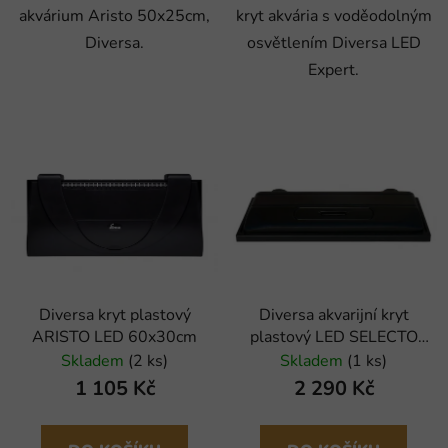
akvárium Aristo 50x25cm,
kryt akvária s voděodolným
Diversa.
osvětlením Diversa LED
Expert.
Diversa kryt plastový
Diversa akvarijní kryt
ARISTO LED 60x30cm
plastový LED SELECTO
100x50cm
Skladem
(2 ks)
Skladem
(1 ks)
1 105 Kč
2 290 Kč