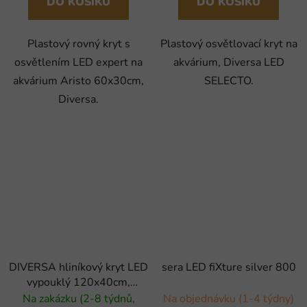
DO KOŠÍKU
DO KOŠÍKU
Plastový rovný kryt s
Plastový osvětlovací kryt na
osvětlením LED expert na
akvárium, Diversa LED
akvárium Aristo 60x30cm,
SELECTO.
Diversa.
DIVERSA hliníkový kryt LED
sera LED fiXture silver 800
vypouklý 120x40cm,
1x30W
Na zakázku (2-8 týdnů,
Na objednávku (1-4 týdny)