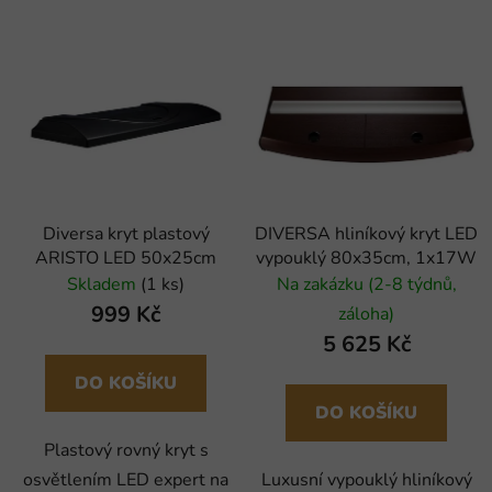
Diversa kryt plastový
DIVERSA hliníkový kryt LED
ARISTO LED 50x25cm
vypouklý 80x35cm, 1x17W
Skladem
(1 ks)
Na zakázku (2-8 týdnů,
999 Kč
záloha)
5 625 Kč
DO KOŠÍKU
DO KOŠÍKU
Plastový rovný kryt s
osvětlením LED expert na
Luxusní vypouklý hliníkový