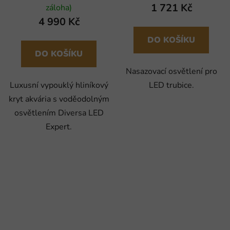
1 721 Kč
záloha)
4 990 Kč
DO KOŠÍKU
DO KOŠÍKU
Nasazovací osvětlení pro
Luxusní vypouklý hliníkový
LED trubice.
kryt akvária s voděodolným
osvětlením Diversa LED
Expert.