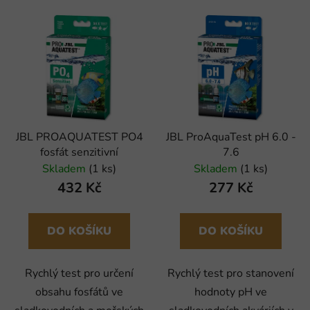
JBL PROAQUATEST PO4
JBL ProAquaTest pH 6.0 -
fosfát senzitivní
7.6
Skladem
(1 ks)
Skladem
(1 ks)
432 Kč
277 Kč
DO KOŠÍKU
DO KOŠÍKU
Rychlý test pro určení
Rychlý test pro stanovení
obsahu fosfátů ve
hodnoty pH ve