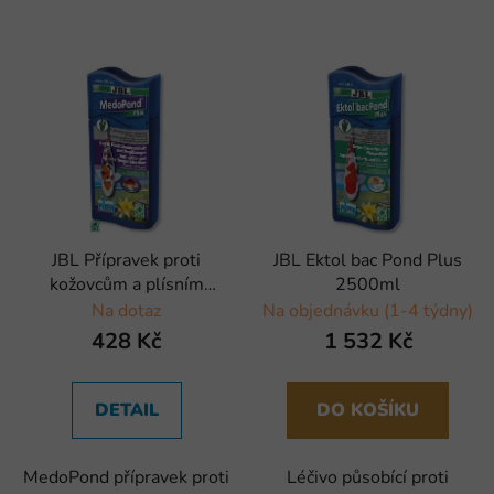
JBL Přípravek proti
JBL Ektol bac Pond Plus
kožovcům a plísním
2500ml
MedoPond Plus, 500ml
Na dotaz
Na objednávku (1-4 týdny)
428 Kč
1 532 Kč
DETAIL
DO KOŠÍKU
MedoPond přípravek proti
Léčivo působící proti