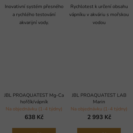
Inovativní systém přesného
Rychlotest k určení obsahu
a rychlého testování
vápníku v akváriu s mořskou
akvarijní vody.
vodou
JBL PROAQUATEST Mg-Ca
JBL PROAQUATEST LAB
hořčík/vápník
Marin
Na objednávku (1-4 týdny)
Na objednávku (1-4 týdny)
638 Kč
2 993 Kč