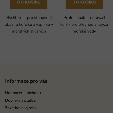
DO KOŠÍKU
DO KOŠÍKU
Rychlotest pro stanovení
Profesionální testovací
obsahu hořčíku a vápníku v
kufřík pro přesnou analýzu
mořských akváriích
mořské vody
Z
á
p
Informace pro vás
a
t
Hodnocení obchodu
í
Doprava a platba
Zakázková výroba