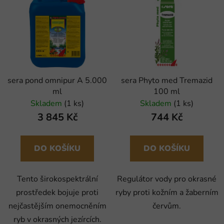
sera pond omnipur A 5.000
sera Phyto med Tremazid
ml
100 ml
Skladem
(1 ks)
Skladem
(1 ks)
3 845 Kč
744 Kč
DO KOŠÍKU
DO KOŠÍKU
Tento širokospektrální
Regulátor vody pro okrasné
prostředek bojuje proti
ryby proti kožním a žaberním
nejčastějším onemocněním
červům.
ryb v okrasných jezírcích.