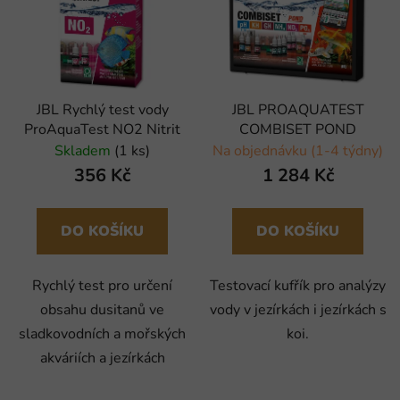
JBL Rychlý test vody
JBL PROAQUATEST
ProAquaTest NO2 Nitrit
COMBISET POND
Skladem
(1 ks)
Na objednávku (1-4 týdny)
356 Kč
1 284 Kč
DO KOŠÍKU
DO KOŠÍKU
Rychlý test pro určení
Testovací kufřík pro analýzy
obsahu dusitanů ve
vody v jezírkách i jezírkách s
sladkovodních a mořských
koi.
akváriích a jezírkách