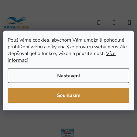
Přejít
na
obsah
Hledat
NÁKUP
KOŠÍK
Používáme cookies, abychom Vám umožnili pohodlné
Domů
/
ZAHRADNÍ JEZÍRKA
/
Úprava a testování vody
/
Testy
/
prohlížení webu a díky analýze provozu webu neustále
Dajana Test 3in1 (pH, KH, GH)
Dajana Test 3in1 (pH, KH,
zlepšovali jeho funkce, výkon a použitelnost.
Více
informací
GH)
Nastavení
Průměrné
Neohodnoceno
Podrobnosti hodnocení
hodnocení
Značka:
Dajana
Souhlasím
produktu
je
0,0
z
5