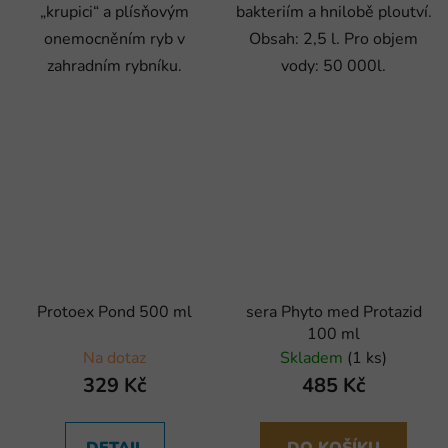
„krupici“ a plísňovým
bakteriím a hnilobě ploutví.
onemocněním ryb v
Obsah: 2,5 l. Pro objem
zahradním rybníku.
vody: 50 000l.
Protoex Pond 500 ml
sera Phyto med Protazid
100 ml
Na dotaz
Skladem
(1 ks)
329 Kč
485 Kč
DETAIL
DO KOŠÍKU