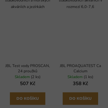
sladkovodních a mořských
sladkovodních akváriích v
akváriích a jezírkách
rozmezí 6,0-7,6
JBL Test vody PROSCAN,
JBL PROAQUATEST Ca
24 proužků
Calcium
Skladem
(2 ks)
Skladem
(1 ks)
507 Kč
358 Kč
DO KOŠÍKU
DO KOŠÍKU