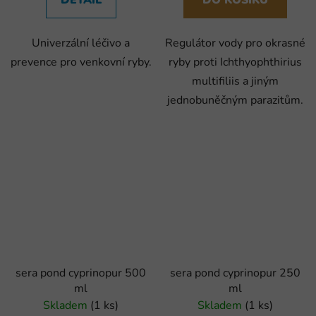
Univerzální léčivo a
Regulátor vody pro okrasné
prevence pro venkovní ryby.
ryby proti Ichthyophthirius
multifiliis a jiným
jednobuněčným parazitům.
sera pond cyprinopur 500
sera pond cyprinopur 250
ml
ml
Skladem
(1 ks)
Skladem
(1 ks)