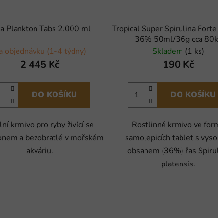
ra Plankton Tabs 2.000 ml
Tropical Super Spirulina Forte
36% 50ml/36g cca 80k
a objednávku (1-4 týdny)
Skladem
(1 ks)
2 445 Kč
190 Kč
DO KOŠÍKU
DO KOŠÍKU
lní krmivo pro ryby živící se
Rostlinné krmivo ve for
onem a bezobratlé v mořském
samolepicích tablet s vys
akváriu.
obsahem (36%) řas Spirul
platensis.