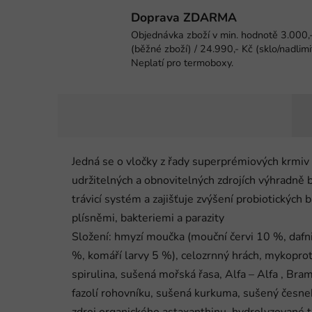
Doprava ZDARMA
Objednávka zboží v min. hodnotě 3.000,
(běžné zboží) / 24.990,- Kč (sklo/nadlimi
Neplatí pro termoboxy.
Jedná se o vločky z řady superprémiových krmi
udržitelných a obnovitelných zdrojích výhradně 
trávicí systém a zajišťuje zvýšení probiotických 
plísněmi, bakteriemi a parazity
Složení: hmyzí moučka (mouční červi 10 %, dafn
%, komáří larvy 5 %), celozrnný hrách, mykoprot
spirulina, sušená mořská řasa, Alfa – Alfa , Bra
fazolí rohovníku, sušená kurkuma, sušený česnek