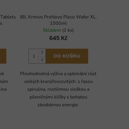
 Tablets
JBL Krmivo ProNovo Pleco Wafer XL,
s
1000ml
Skladem
(1 ks)
645 Kč
DO KOŠÍKU
mě
Plnohodnotná výživa a optimální růst
okým
velkých krunýřovcovitých: s řasou
ina
spirulina, rostlinnou složkou a
pšeničnými klíčky s bohatou
zásobárnou energie.