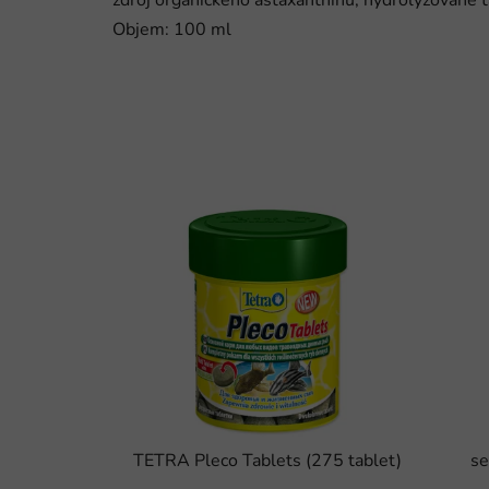
zdroj organického astaxanthinu, hydrolyzované t
Objem: 100 ml
TETRA Pleco Tablets (275 tablet)
se