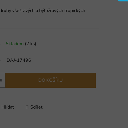
ruhy všežravých a býložravých tropických
Skladem
(2 ks)
DAJ-17496
DO KOŠÍKU
Hlídat
Sdílet