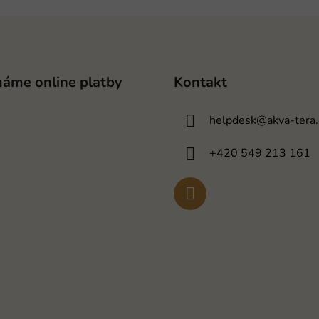
máme online platby
Kontakt
helpdesk
@
akva-tera.
+420 549 213 161