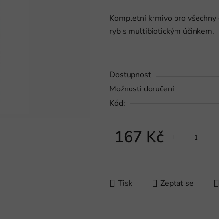
produktu
Kompletní krmivo pro všechny d
je
ryb s multibiotickým účinkem.
0,0
z
5
hvězdiček.
Dostupnost
Možnosti doručení
Kód:
167 Kč
Měrná cena:
Tisk
Zeptat se