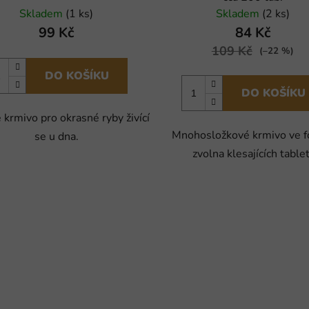
Skladem
(1 ks)
Skladem
(2 ks)
99 Kč
84 Kč
109 Kč
(–22 %)
DO KOŠÍKU
DO KOŠÍKU
 krmivo pro okrasné ryby živící
Mnohosložkové krmivo ve 
se u dna.
zvolna klesajících tablet