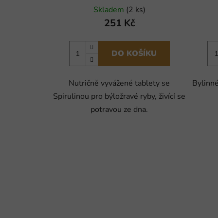
Skladem
(2 ks)
251 Kč
DO KOŠÍKU
Nutričně vyvážené tablety se
Bylinné
Spirulinou pro býložravé ryby, živící se
potravou ze dna.