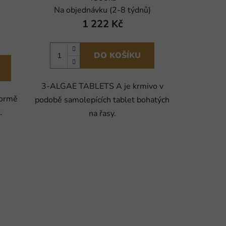
Na objednávku (2-8 týdnů)
1 222 Kč
DO KOŠÍKU
3-ALGAE TABLETS A je krmivo v
formě
podobě samolepících tablet bohatých
.
na řasy.