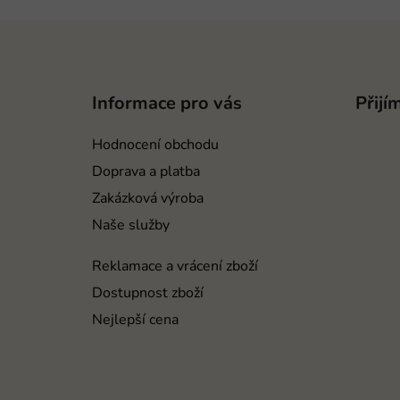
Z
á
p
Informace pro vás
Přijí
a
t
Hodnocení obchodu
í
Doprava a platba
Zakázková výroba
Naše služby
Reklamace a vrácení zboží
Dostupnost zboží
Nejlepší cena