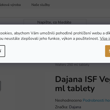
ázková výroba
Naše služby
Reklamace a vrácení zboží
ookies, abychom Vám umožnili pohodlné prohlížení webu a dí
u neustále zlepšovali jeho funkce, výkon a použitelnost.
Více 
ZAHRADNÍ JEZÍRKA
NOVINKY
AKCE
í
Domů
/
AKVARISTIKA
/
Krmiva a d
Wafers 250 ml tablety
Dajana ISF Ve
ml tablety
Průměrné
Neohodnoceno
Podrobnosti ho
hodnocení
Značka:
Dajana