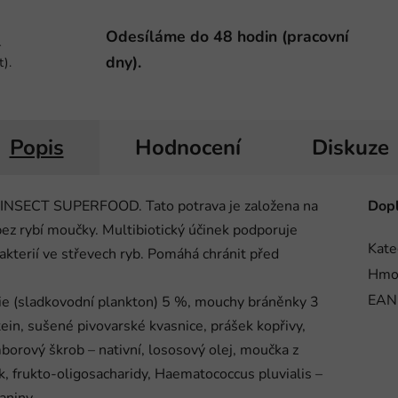
Odesíláme do 48 hodin (pracovní
-
dny).
t).
Popis
Hodnocení
Diskuze
v INSECT SUPERFOOD. Tato potrava je založena na
Dopl
bez rybí moučky. Multibiotický účinek podporuje
Kate
bakterií ve střevech ryb. Pomáhá chránit před
Hmo
EAN
ie (sladkovodní plankton) 5 %, mouchy bráněnky 3
ein, sušené pivovarské kvasnice, prášek kopřivy,
mborový škrob – nativní, lososový olej, moučka z
, frukto-oligosacharidy, Haematococcus pluvialis –