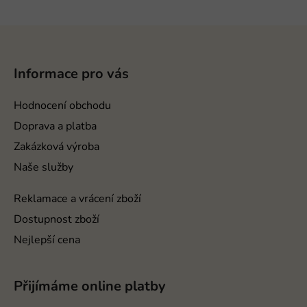
Z
á
p
Informace pro vás
a
t
Hodnocení obchodu
í
Doprava a platba
Zakázková výroba
Naše služby
Reklamace a vrácení zboží
Dostupnost zboží
Nejlepší cena
Přijímáme online platby