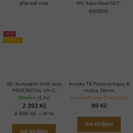
přípravě vody
filtr Aqua Nova NCF-
600/800.
AKCE
VÝPRODEJ
JBL Kompaktní čistič vody
Arcadia T8 Plastové klipsy &
PROCRISTAL UV-C
matice 26mm
Compact plus, 5 W (x)
Skladem
(1 ks)
Na objednávku (1-4 týdny)
2 392 Kč
99 Kč
2 990 Kč
(–20 %)
DO KOŠÍKU
DO KOŠÍKU