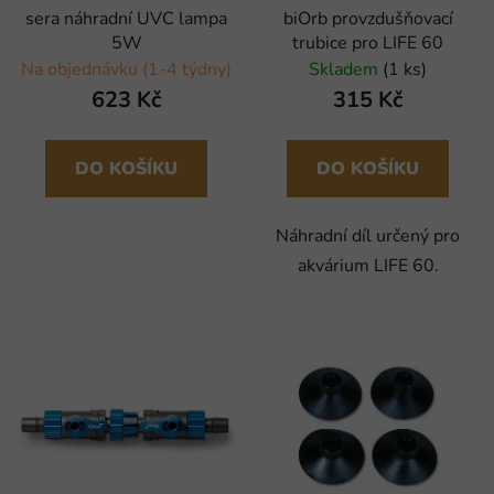
sera náhradní UVC lampa
biOrb provzdušňovací
5W
trubice pro LIFE 60
Na objednávku (1-4 týdny)
Skladem
(1 ks)
623 Kč
315 Kč
DO KOŠÍKU
DO KOŠÍKU
Náhradní díl určený pro
akvárium LIFE 60.