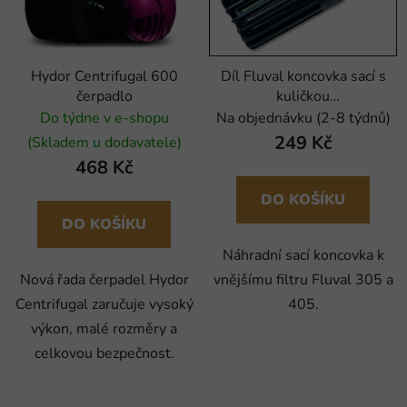
Hydor Centrifugal 600
Díl Fluval koncovka sací s
čerpadlo
kuličkou
304/404/305/405/306/406/
Do týdne v e-shopu
Na objednávku (2-8 týdnů)
249 Kč
(Skladem u dodavatele)
468 Kč
DO KOŠÍKU
DO KOŠÍKU
Náhradní sací koncovka k
Nová řada čerpadel Hydor
vnějšímu filtru Fluval 305 a
Centrifugal zaručuje vysoký
405.
výkon, malé rozměry a
celkovou bezpečnost.