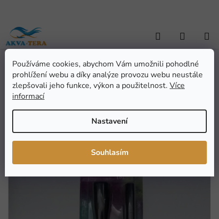
Přejít
na
obsah
Hledat
NÁKUP
KOŠÍK
Používáme cookies, abychom Vám umožnili pohodlné
Domů
/
AKVARISTIKA
/
Náhradní díly
/
Atman FOUNTAIN Set pro
prohlížení webu a díky analýze provozu webu neustále
PH-300, 500 (x)
Atman FOUNTAIN Set pro
zlepšovali jeho funkce, výkon a použitelnost.
Více
informací
PH-300, 500 (x)
Nastavení
Průměrné
Neohodnoceno
Podrobnosti hodnocení
hodnocení
Značka:
Atman
Souhlasím
produktu
AKCE
je
VÝPRODEJ
0,0
z
5