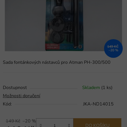
hvězdiček.
149 KČ
–20 %
Sada fontánkových nástavců pro Atman PH-300/500
Dostupnost
Skladem
(1 ks)
Možnosti doručení
Kód:
JKA-ND14015
149 Kč
–20 %
DO KOŠÍKU