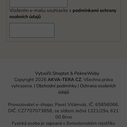
Vložením e-mailu souhlasíte s
podmínkami ochrany
osobních údajů
PŘIHLÁSIT SE
Vytvořil Shoptet
&
PekneWeby
Copyright 2026
AKVA-TERA CZ
. Všechna práva
vyhrazena.
|
Obchodní podmínky
|
Ochrana osobních
údajů
Provozovatel e-shopu: Pavel Vitámvás, IČ: 65856066,
DIČ: CZ7707073858, se sídlem Ječná 1321/29a, 621
00 Brno
Fyzická osoba je zapsaná v živnostenském rejstříku