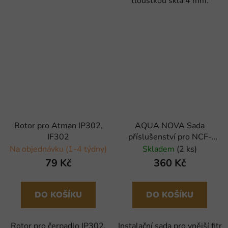
tloušťkou skla 4 mm.
Rotor pro Atman IP302,
AQUA NOVA Sada
IF302
příslušenství pro NCF-
600/800
Na objednávku (1-4 týdny)
Skladem
(2 ks)
79 Kč
360 Kč
DO KOŠÍKU
DO KOŠÍKU
Rotor pro čerpadlo IP302,
Instalační sada pro vnější fitr