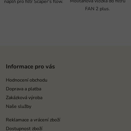
Molitanová vložka do filtru
náplň pro filtr Scaper's flow.
FAN 2 plus.
Z
á
p
Informace pro vás
a
t
Hodnocení obchodu
í
Doprava a platba
Zakázková výroba
Naše služby
Reklamace a vrácení zboží
Dostupnost zboží