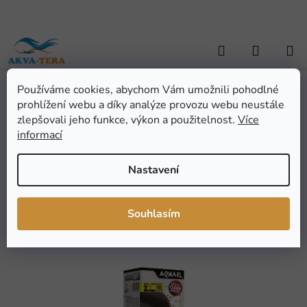
Přejít
na
obsah
Hledat
NÁKUP
KOŠÍK
Používáme cookies, abychom Vám umožnili pohodlné
Domů
/
AKVARISTIKA
/
Akvarijní technika
/
Filtry, náplně a přísl.
/
prohlížení webu a díky analýze provozu webu neustále
Filtrační náplně
/
Aquael Molitan VERSAMAX FZN - mini
Aquael Molitan
zlepšovali jeho funkce, výkon a použitelnost.
Více
informací
VERSAMAX FZN - mini
Nastavení
Průměrné
Neohodnoceno
Podrobnosti hodnocení
hodnocení
Značka:
Aquael
Souhlasím
produktu
je
0,0
z
5