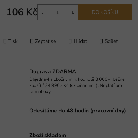
106 Kč
DO KOŠÍKU
Měrná cena:
Tisk
Zeptat se
Hlídat
Sdílet
Doprava ZDARMA
Objednávka zboží v min. hodnotě 3.000,- (běžné
zboží) / 24.990,- Kč (sklo/nadlimit). Neplatí pro
termoboxy.
Odesíláme do 48 hodin (pracovní dny).
Zboží skladem