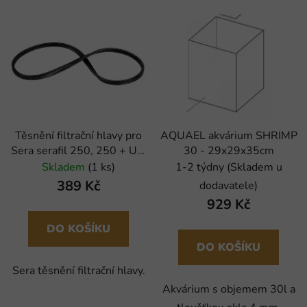
Těsnění filtrační hlavy pro
AQUAEL akvárium SHRIMP
Sera serafil 250, 250 + UV,
30 - 29x29x35cm
400 + UV
Skladem
(1 ks)
1-2 týdny (Skladem u
389 Kč
dodavatele)
929 Kč
DO KOŠÍKU
DO KOŠÍKU
Sera těsnění filtrační hlavy.
Akvárium s objemem 30l a