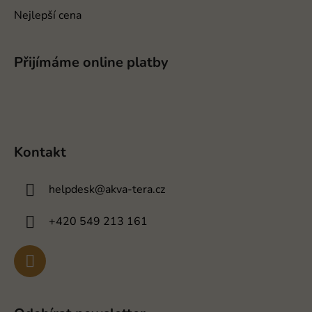
Nejlepší cena
Přijímáme online platby
Kontakt
helpdesk
@
akva-tera.cz
+420 549 213 161