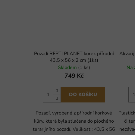
Pozadí REPTI PLANET korek přírodní
Akvari
43,5 x 56 x 2 cm (1ks)
Skladem
(1 ks)
Na 
749 Kč
DO KOŠÍKU
Pozadí, vyrobené z přírodní korkové
Plastic
kůry, která byla stlačena do plochého
či te
terarijního pozadí. Velikost : 43,5 x 56
nezávad