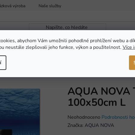
ázková výroba
Naše služby
Reklamace a vrácení zboží
ookies, abychom Vám umožnili pohodlné prohlížení webu a dí
u neustále zlepšovali jeho funkce, výkon a použitelnost.
Více 
ZAHRADNÍ JEZÍRKA
NOVINKY
AKCE
í
Domů
/
TERARISTIKA
/
Dekorace
/
AQUA NOVA T
100x50cm L
Průměrné
Neohodnoceno
Podrobnosti ho
hodnocení
Značka:
AQUA NOVA
produktu