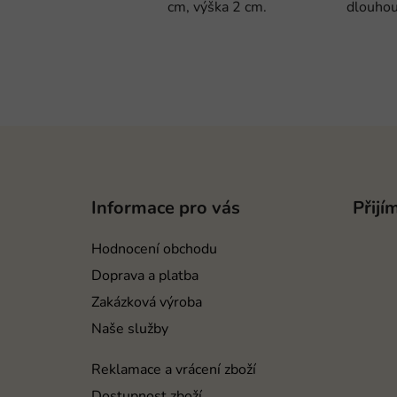
cm, výška 2 cm.
dlouhou
Z
á
p
Informace pro vás
Přijí
a
t
Hodnocení obchodu
í
Doprava a platba
Zakázková výroba
Naše služby
Reklamace a vrácení zboží
Dostupnost zboží