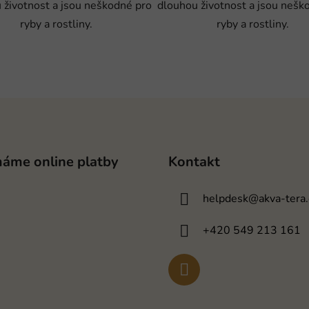
 životnost a jsou neškodné pro
dlouhou životnost a jsou nešk
ryby a rostliny.
ryby a rostliny.
máme online platby
Kontakt
helpdesk
@
akva-tera.
+420 549 213 161