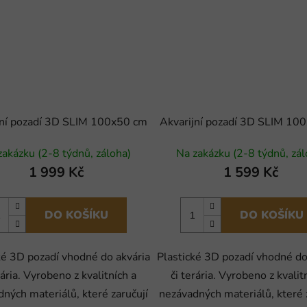
jní pozadí 3D SLIM 100x50 cm
Akvarijní pozadí 3D SLIM 10
zakázku (2-8 týdnů, záloha)
Na zakázku (2-8 týdnů, zál
1 999 Kč
1 599 Kč
DO KOŠÍKU
DO KOŠÍKU
ké 3D pozadí vhodné do akvária
Plastické 3D pozadí vhodné do
rária. Vyrobeno z kvalitních a
či terária. Vyrobeno z kvalit
ných materiálů, které zaručují
nezávadných materiálů, které 