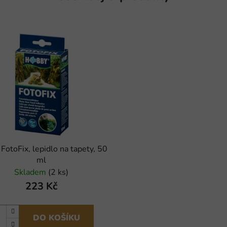
FotoFix, lepidlo na tapety, 50
ml
Skladem
(2 ks)
223 Kč
DO KOŠÍKU