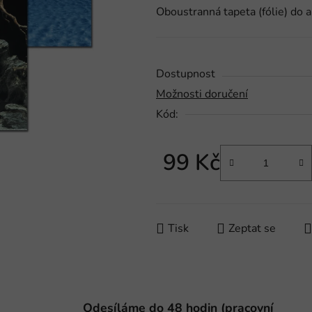
Oboustranná tapeta (fólie) do a
je
0,0
z
5
Dostupnost
hvězdiček.
Možnosti doručení
Kód:
99 Kč
Měrná cena:
Tisk
Zeptat se
Odesíláme do 48 hodin (pracovní