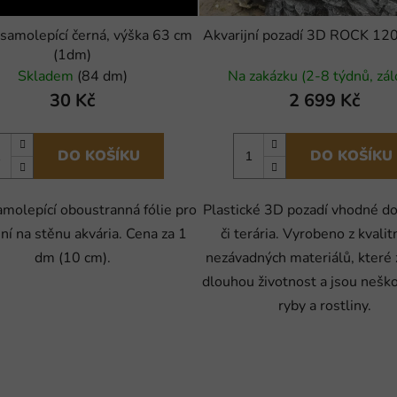
samolepící černá, výška 63 cm
Akvarijní pozadí 3D ROCK 12
(1dm)
Skladem
(84 dm)
Na zakázku (2-8 týdnů, zál
30 Kč
2 699 Kč
DO KOŠÍKU
DO KOŠÍKU
amolepící oboustranná fólie pro
Plastické 3D pozadí vhodné do
ní na stěnu akvária. Cena za 1
či terária. Vyrobeno z kvalit
dm (10 cm).
nezávadných materiálů, které 
dlouhou životnost a jsou nešk
ryby a rostliny.