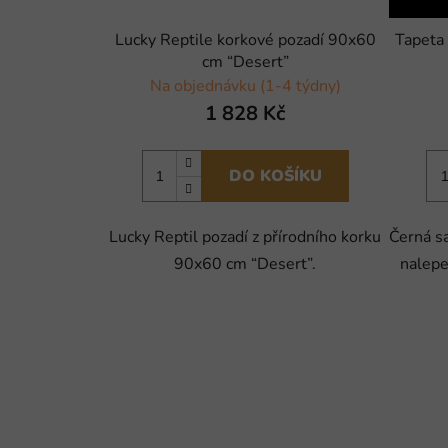
Lucky Reptile korkové pozadí 90x60
Tapeta 
cm “Desert”
Na objednávku (1-4 týdny)
1 828 Kč
DO KOŠÍKU
Lucky Reptil pozadí z přírodního korku
Černá s
90x60 cm “Desert”.
nalepe