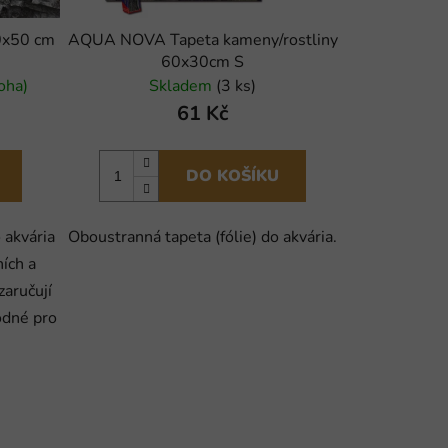
0x50 cm
AQUA NOVA Tapeta kameny/rostliny
60x30cm S
oha)
Skladem
(3 ks)
61 Kč
DO KOŠÍKU
 akvária
Oboustranná tapeta (fólie) do akvária.
ních a
zaručují
odné pro