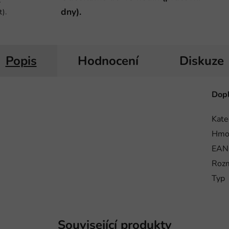
-
dny).
t).
Popis
Hodnocení
Diskuze
Dopl
Kate
Hmo
EAN
Roz
Typ
Související produkty