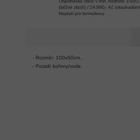
Objednávka zboží v min. hodnotě 3.000,
(běžné zboží) / 24.990,- Kč (sklo/nadlimi
Neplatí pro termoboxy.
- Rozměr: 100x50cm.
- Pozadí: kořeny/voda.