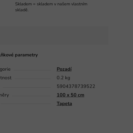
Skladem = skladem v našem vlastním
skladě.
ňkové parametry
gorie
Pozadí
tnost
0.2 kg
5904378739522
měry
100 x 50 cm
Tapeta