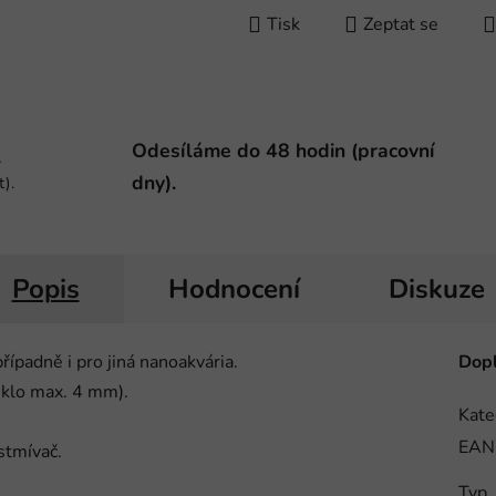
Tisk
Zeptat se
Odesíláme do 48 hodin (pracovní
-
dny).
t).
Popis
Hodnocení
Diskuze
padně i pro jiná nanoakvária.
Dopl
sklo max. 4 mm).
Kate
EAN
stmívač.
Typ