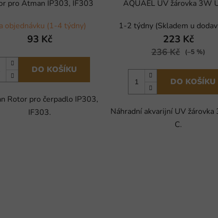
or pro Atman IP303, IF303
AQUAEL UV žárovka 3W 
a objednávku (1-4 týdny)
1-2 týdny (Skladem u dodav
93 Kč
223 Kč
236 Kč
(–5 %)
DO KOŠÍKU
DO KOŠÍKU
n Rotor pro čerpadlo IP303,
Náhradní akvarijní UV žárovk
IF303.
C.