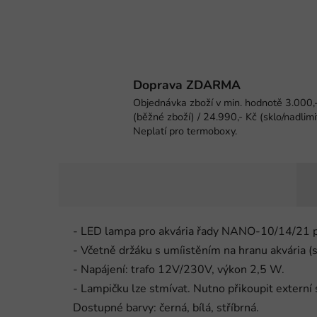
Doprava ZDARMA
Objednávka zboží v min. hodnotě 3.000,
(běžné zboží) / 24.990,- Kč (sklo/nadlimi
Neplatí pro termoboxy.
- LED lampa pro akvária řady NANO-10/14/21 pří
- Včetně držáku s umíistěním na hranu akvária (
- Napájení: trafo 12V/230V, výkon 2,5 W.
- Lampičku lze stmívat. Nutno přikoupit externí 
Dostupné barvy: černá, bílá, stříbrná.