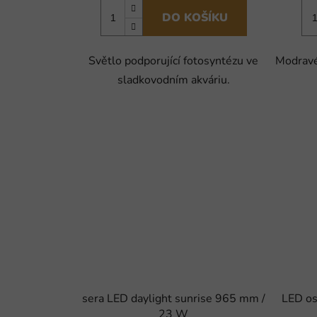
DO KOŠÍKU
Světlo podporující fotosyntézu ve
Modravé
sladkovodním akváriu.
sera LED daylight sunrise 965 mm /
LED os
23 W