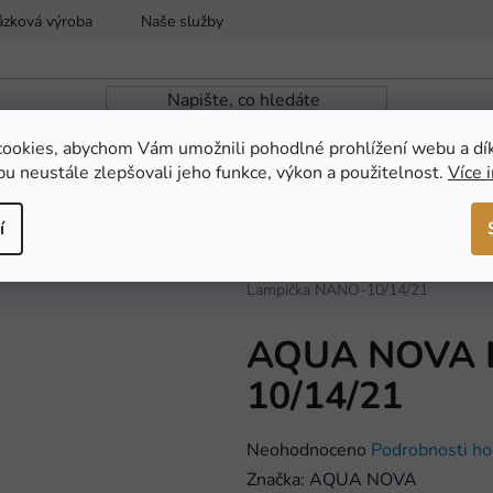
ázková výroba
Naše služby
Reklamace a vrácení zboží
ookies, abychom Vám umožnili pohodlné prohlížení webu a dí
u neustále zlepšovali jeho funkce, výkon a použitelnost.
Více 
ZAHRADNÍ JEZÍRKA
NOVINKY
AKCE
í
Domů
/
AKVARISTIKA
/
Akvarijní t
Lampička NANO-10/14/21
AQUA NOVA L
10/14/21
Průměrné
Neohodnoceno
Podrobnosti ho
hodnocení
Značka:
AQUA NOVA