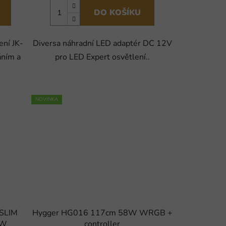
DO KOŠÍKU
ení JK-
Diversa náhradní LED adaptér DC 12V
ním a
pro LED Expert osvětlení..
NOVINKA
 SLIM
Hygger HG016 117cm 58W WRGB +
 W
controller