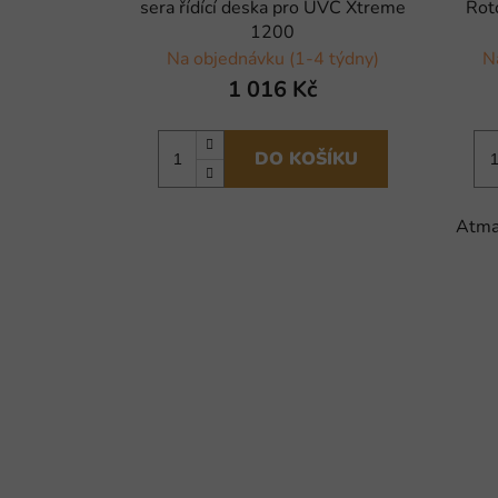
sera řídící deska pro UVC Xtreme
Rot
1200
Na objednávku (1-4 týdny)
N
1 016 Kč
DO KOŠÍKU
Atma