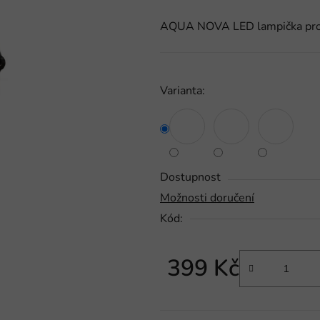
produktu
AQUA NOVA LED lampička pro 
je
0,0
z
5
Varianta:
hvězdiček.
Dostupnost
Možnosti doručení
Kód:
399 Kč
Měrná cena: