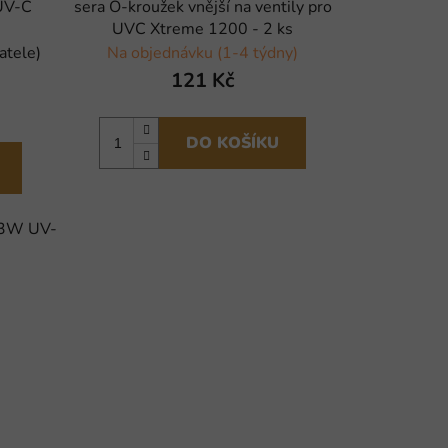
UV-C
sera O-kroužek vnější na ventily pro
UVC Xtreme 1200 - 2 ks
atele)
Na objednávku (1-4 týdny)
121 Kč
DO KOŠÍKU
a 3W UV-