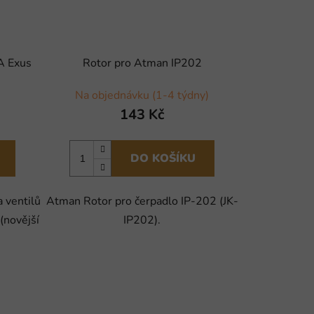
A Exus
Rotor pro Atman IP202
Na objednávku (1-4 týdny)
143 Kč
DO KOŠÍKU
a ventilů
Atman Rotor pro čerpadlo IP-202 (JK-
(novější
IP202).