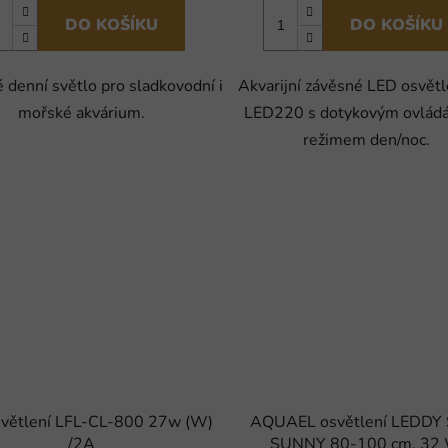
DO KOŠÍKU
DO KOŠÍKU
 denní světlo pro sladkovodní i
Akvarijní závěsné LED osvětl
mořské akvárium.
LED220 s dotykovým ovládá
režimem den/noc.
větlení LFL-CL-800 27w (W)
AQUAEL osvětlení LEDDY
/2A
SUNNY 80-100 cm, 32