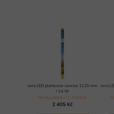
sera LED plantcolor sunrise 1120 mm
sera L
/ 14 W
Na objednávku (1-4 týdny)
N
2 405 Kč