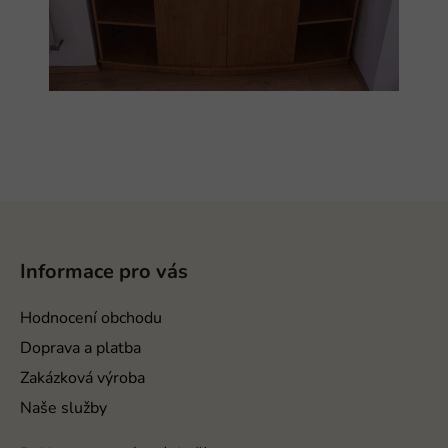
Z
á
p
Informace pro vás
a
t
Hodnocení obchodu
í
Doprava a platba
Zakázková výroba
Naše služby