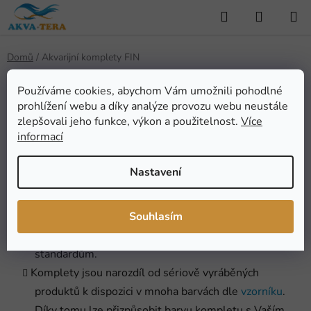
Přejít
Hledat
NÁKUP
na
KOŠÍK
obsah
Domů
/
Akvarijní komplety FIN
Používáme cookies, abychom Vám umožnili pohodlné
Akvarijní komplety FIN
prohlížení webu a díky analýze provozu webu neustále
zlepšovali jeho funkce, výkon a použitelnost.
Více
informací
Nastavení
Souhlasím
Velmi kvalitní provedení akvarijních kompletů
nejrůznějších tvarů a velikostí odpovídající evropským
standardům.
Komplety jsou narozdíl od sériově vyráběných
produktů k dispozici v mnoha barvách dle
vzorníku
.
Díky tomu lze přizpůsobit barvu kompletu s Vaším