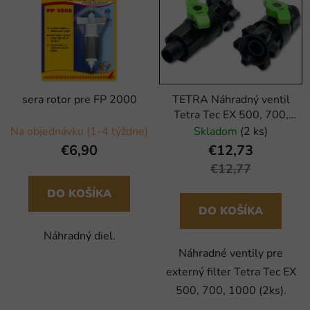
sera rotor pre FP 2000
TETRA Náhradný ventil
Tetra Tec EX 500, 700,
1000 (2ks)
Na objednávku (1-4 týždne)
Skladom
(2 ks)
€6,90
€12,73
€12,77
DO KOŠÍKA
DO KOŠÍKA
Náhradný diel.
Náhradné ventily pre
externý filter Tetra Tec EX
500, 700, 1000 (2ks).