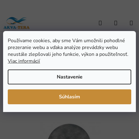
Prejsť
na
obsah
Hľadať
NÁKUP
KOŠÍK
Používame cookies, aby sme Vám umožnili pohodlné
Domov
/
AKVARISTIKA
/
Náhradné diely
/
Náhradná membrána pre
prezeranie webu a vďaka analýze prevádzky webu
Hailea ACO-388D
Náhradná membrána pre
neustále zlepšovali jeho funkcie, výkon a použiteľnosť.
Viac informácií
Hailea ACO-388D
Nastavenie
Priemerné
Neohodnotené
Podrobnosti hodnotenia
hodnotenie
Značka:
Hailea
Súhlasím
produktu
je
0,0
z
5