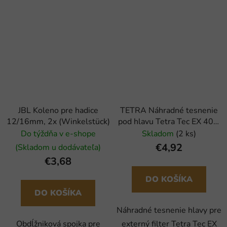
JBL Koleno pre hadice
TETRA Náhradné tesnenie
12/16mm, 2x (Winkelstück)
pod hlavu Tetra Tec EX 400,
600, 700 (1ks)
Do týždňa v e-shope
Skladom
(2 ks)
€4,92
(Skladom u dodávateľa)
€3,68
DO KOŠÍKA
DO KOŠÍKA
Náhradné tesnenie hlavy pre
Obdĺžniková spojka pre
externý filter Tetra Tec EX