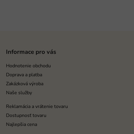
Z
á
p
Informace pro vás
ä
t
Hodnotenie obchodu
i
Doprava a platba
e
Zakázková výroba
Naše služby
Reklamácia a vrátenie tovaru
Dostupnosť tovaru
Najlepšia cena