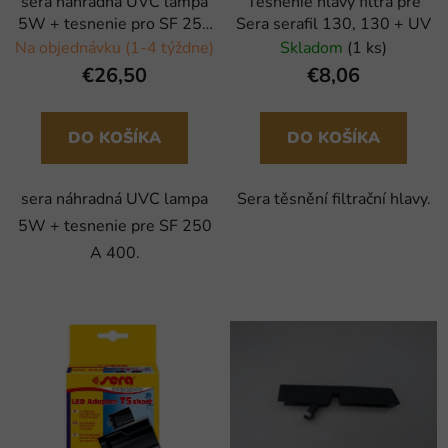
sera náhradná UVC lampa
Tesnenie hlavy filtra pre
5W + tesnenie pro SF 250
Sera serafil 130, 130 + UV
A 400
Na objednávku (1-4 týždne)
Skladom
(1 ks)
€26,50
€8,06
DO KOŠÍKA
DO KOŠÍKA
sera náhradná UVC lampa
Sera těsnění filtrační hlavy.
5W + tesnenie pre SF 250
A 400.