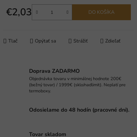
€2,03
DO KOŠÍKA
Jednotková cena:
Tlač
Opýtať sa
Strážiť
Zdieľať
Doprava ZADARMO
Objednávka tovaru v minimálnej hodnote 200€
(bežný tovar) / 1999€ (sklo/nadlimit). Neplatí pre
termoboxy.
Odosielame do 48 hodín (pracovné dni).
Tovar skladom