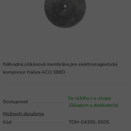
hviezdičiek.
Náhradná silikónová membrána pre elektromagnetický
kompresor Hailea ACO 388D
Do týždňa v e-shope
Dostupnosť
(Skladom u dodávateľa)
Možnosti doručenia
Kód:
TOM-04305-0005