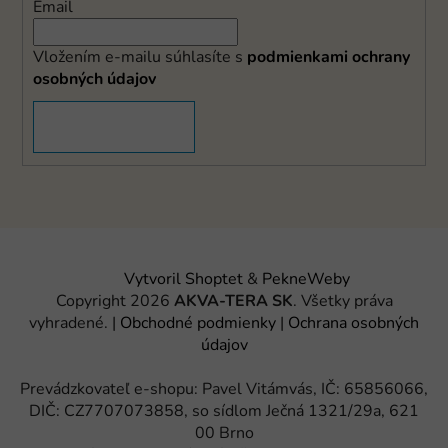
Email
Vložením e-mailu súhlasíte s
podmienkami ochrany
osobných údajov
PRIHLÁSIŤ SA
Vytvoril Shoptet
&
PekneWeby
Copyright 2026
AKVA-TERA SK
. Všetky práva
vyhradené.
|
Obchodné podmienky
|
Ochrana osobných
údajov
Prevádzkovateľ e-shopu: Pavel Vitámvás, IČ: 65856066,
DIČ: CZ7707073858, so sídlom Ječná 1321/29a, 621
00 Brno