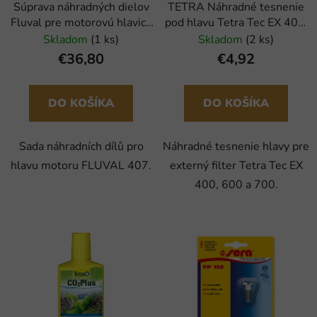
Súprava náhradných dielov
TETRA Náhradné tesnenie
Fluval pre motorovú hlavicu
pod hlavu Tetra Tec EX 400,
407
600, 700 (1ks)
Skladom
(1 ks)
Skladom
(2 ks)
€36,80
€4,92
DO KOŠÍKA
DO KOŠÍKA
Sada náhradních dílů pro
Náhradné tesnenie hlavy pre
hlavu motoru FLUVAL 407.
externý filter Tetra Tec EX
400, 600 a 700.