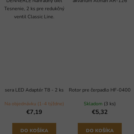
DENNERLE Náhradný diel
akvárium Atman AR-126
Tesnenie, 2 ks pre redukčný
ventil Classic Line.
sera LED Adaptér T8 - 2 ks
Rotor pre čerpadlo HF-0400
Na objednávku (1-4 týždne)
Skladom
(3 ks)
€7,19
€5,32
DO KOŠÍKA
DO KOŠÍKA