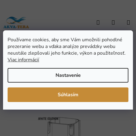
Prejsť
na
obsah
Hľadať
NÁKUP
KOŠÍK
Používame cookies, aby sme Vám umožnili pohodlné
Domov
/
AKVARISTIKA
/
Akvarijná technika
/
JBL filtračná nádoba
prezeranie webu a vďaka analýze prevádzky webu
e401 biela
JBL filtračná nádoba e401
neustále zlepšovali jeho funkcie, výkon a použiteľnosť.
Viac informácií
biela
Nastavenie
Priemerné
Neohodnotené
Podrobnosti hodnotenia
hodnotenie
Značka:
JBL
Súhlasím
produktu
je
0,0
z
5