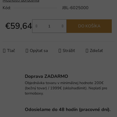
Možnosti doručenia
Kód:
JBL-6025000
€59,64
DO KOŠÍKA
Jednotková cena:
Tlač
Opýtať sa
Strážiť
Zdieľať
Doprava ZADARMO
Objednávka tovaru v minimálnej hodnote 200€
(bežný tovar) / 1999€ (sklo/nadlimit). Neplatí pre
termoboxy.
Odosielame do 48 hodín (pracovné dni).