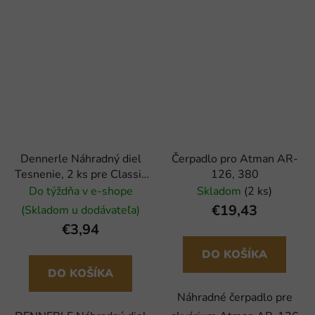
Dennerle Náhradný diel
Čerpadlo pro Atman AR-
Tesnenie, 2 ks pre Classic
126, 380
Line redukčný ventil
Do týždňa v e-shope
Skladom
(2 ks)
€19,43
(Skladom u dodávateľa)
€3,94
DO KOŠÍKA
DO KOŠÍKA
Náhradné čerpadlo pre