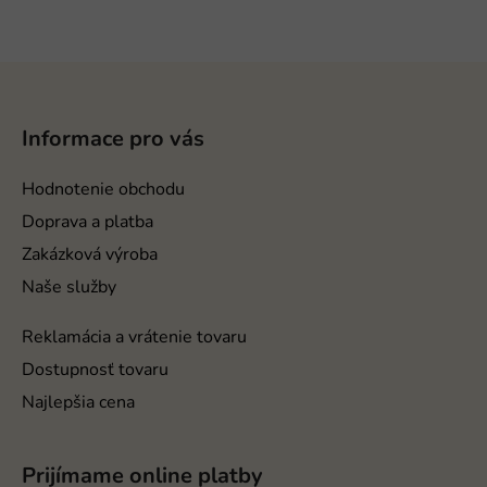
Z
á
p
Informace pro vás
ä
t
Hodnotenie obchodu
i
Doprava a platba
e
Zakázková výroba
Naše služby
Reklamácia a vrátenie tovaru
Dostupnosť tovaru
Najlepšia cena
Prijímame online platby