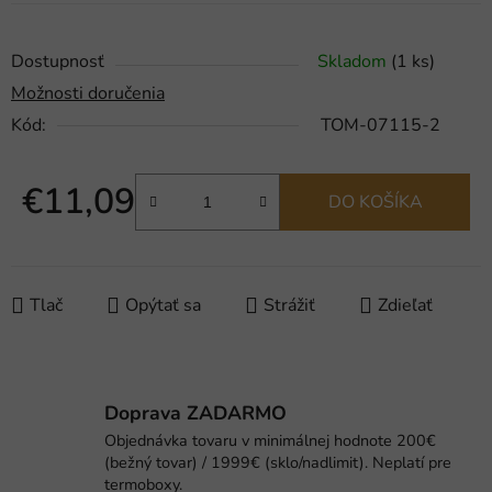
Dostupnosť
Skladom
(1 ks)
Možnosti doručenia
Kód:
TOM-07115-2
€11,09
DO KOŠÍKA
Jednotková cena:
Tlač
Opýtať sa
Strážiť
Zdieľať
Doprava ZADARMO
Objednávka tovaru v minimálnej hodnote 200€
(bežný tovar) / 1999€ (sklo/nadlimit). Neplatí pre
termoboxy.