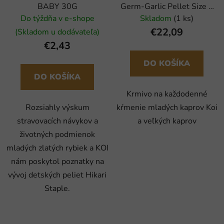
BABY 30G
Germ-Garlic Pellet Size S
5L / 2kg
Do týždňa v e-shope
Skladom
(1 ks)
€22,09
(Skladom u dodávateľa)
€2,43
DO KOŠÍKA
DO KOŠÍKA
Krmivo na každodenné
Rozsiahly výskum
kŕmenie mladých kaprov Koi
stravovacích návykov a
a veľkých kaprov
životných podmienok
mladých zlatých rybiek a KOI
nám poskytol poznatky na
vývoj detských peliet Hikari
Staple.