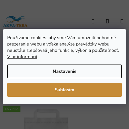
Prejsť
na
obsah
Hľadať
NÁKUP
KOŠÍK
Používame cookies, aby sme Vám umožnili pohodlné
Domov
/
ZÁHRADNÁ JAZIERKA
/
Krmivá a doplnky potravy
/
prezeranie webu a vďaka analýze prevádzky webu
Granulovaná - peletovaná
/
Tommi Ducks & Swans - krmivo pre
vodné vtáctvo, 1,5kg
neustále zlepšovali jeho funkcie, výkon a použiteľnosť.
Tommi Ducks & Swans -
Viac informácií
krmivo pre vodné vtáctvo,
Nastavenie
1,5kg
Súhlasím
Priemerné
Neohodnotené
Podrobnosti hodnotenia
hodnotenie
Značka:
Tommi
produktu
NOVINKA
je
0,0