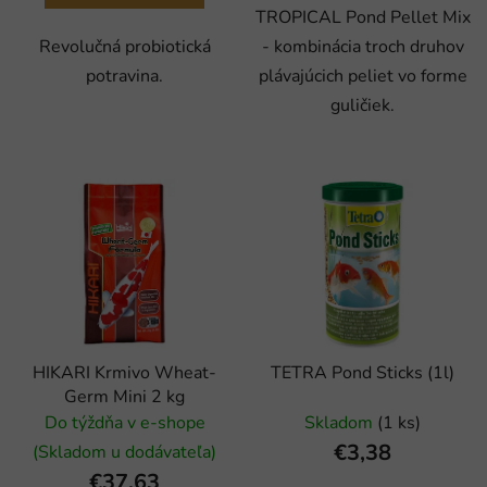
TROPICAL Pond Pellet Mix
Revolučná probiotická
- kombinácia troch druhov
potravina.
plávajúcich peliet vo forme
guličiek.
HIKARI Krmivo Wheat-
TETRA Pond Sticks (1l)
Germ Mini 2 kg
Do týždňa v e-shope
Skladom
(1 ks)
€3,38
(Skladom u dodávateľa)
€37,63