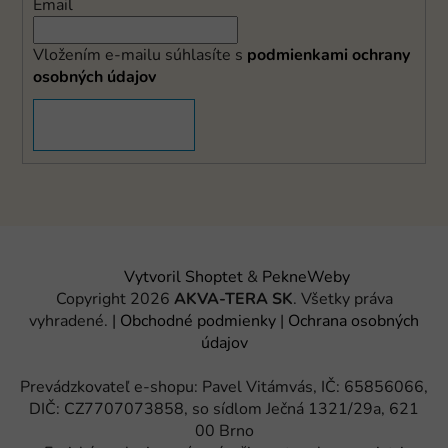
Email
Vložením e-mailu súhlasíte s
podmienkami ochrany
osobných údajov
PRIHLÁSIŤ SA
Vytvoril Shoptet
&
PekneWeby
Copyright 2026
AKVA-TERA SK
. Všetky práva
vyhradené.
|
Obchodné podmienky
|
Ochrana osobných
údajov
Prevádzkovateľ e-shopu: Pavel Vitámvás, IČ: 65856066,
DIČ: CZ7707073858, so sídlom Ječná 1321/29a, 621
00 Brno