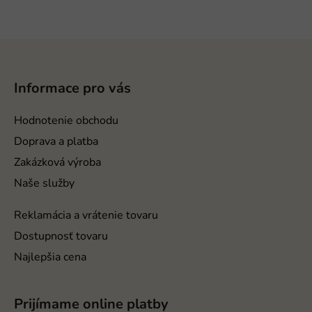
Z
á
p
Informace pro vás
ä
t
Hodnotenie obchodu
i
Doprava a platba
e
Zakázková výroba
Naše služby
Reklamácia a vrátenie tovaru
Dostupnosť tovaru
Najlepšia cena
Prijímame online platby