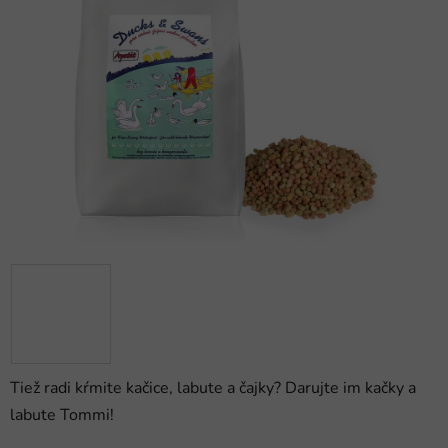
z
5
hviezdičiek.
Tiež radi kŕmite kačice, labute a čajky? Darujte im kačky a
labute Tommi!