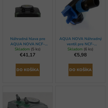
p
p
r
i
o
s
d
p
u
r
k
o
t
Náhradná hlava pre
AQUA NOVA Náhradný
d
AQUA NOVA NCF-
ventil pre NCF-
o
u
Skladom
(5 ks)
Skladom
(6 ks)
1000/1200/1500
1000/1200/1500
v
k
€41,17
€5,98
t
o
DO KOŠÍKA
DO KOŠÍKA
v