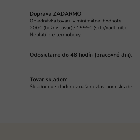
v
l
Doprava ZADARMO
á
Objednávka tovaru v minimálnej hodnote
d
200€ (bežný tovar) / 1999€ (sklo/nadlimit).
a
Neplatí pre termoboxy.
c
i
e
Odosielame do 48 hodín (pracovné dni).
p
r
v
Tovar skladom
k
Skladom = skladom v našom vlastnom sklade.
y
v
ý
p
i
s
Z
u
á