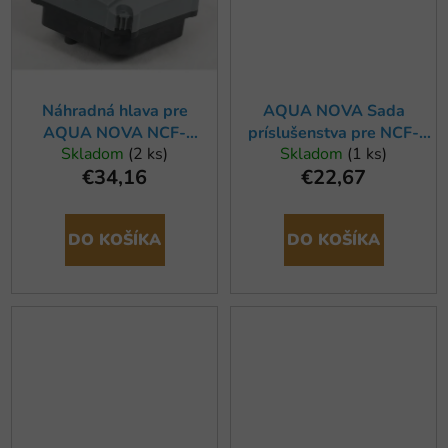
Náhradná hlava pre
AQUA NOVA Sada
AQUA NOVA NCF-
príslušenstva pre NCF-
Skladom
(2 ks)
Skladom
(1 ks)
600/800
1000/1200/1500
€34,16
€22,67
DO KOŠÍKA
DO KOŠÍKA