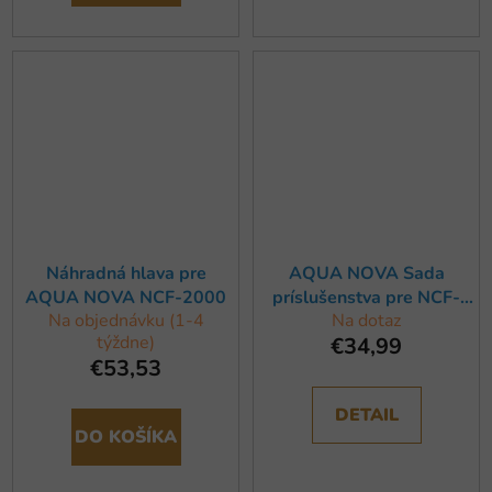
Náhradná hlava pre
AQUA NOVA Sada
AQUA NOVA NCF-2000
príslušenstva pre NCF-
Na objednávku (1-4
Na dotaz
2000
týždne)
€34,99
€53,53
DETAIL
DO KOŠÍKA