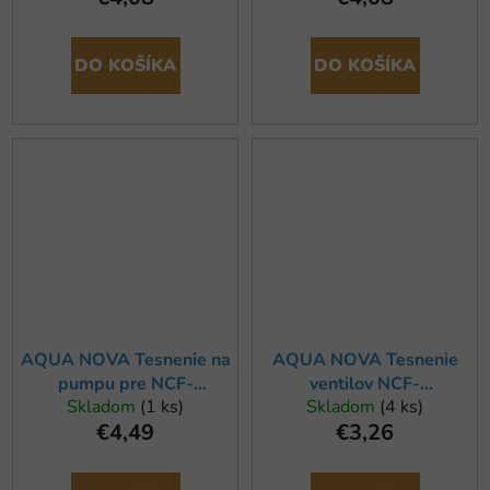
DO KOŠÍKA
DO KOŠÍKA
AQUA NOVA Tesnenie na
AQUA NOVA Tesnenie
pumpu pre NCF-
ventilov NCF-
Skladom
(1 ks)
Skladom
(4 ks)
1000/1200/1500
1000/1200/1500, nový
€4,49
€3,26
(3ks)