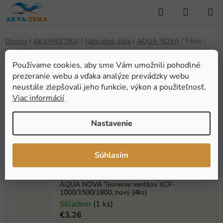
Prejsť
Hľadať
NÁKUP
na
KOŠÍK
obsah
Domov
/
AKVARISTIKA
/
Náhradné diely
/
AQUA NOVA
/
Filtre -
vonkajšie
Používame cookies, aby sme Vám umožnili pohodlné
Filtre - vonkajšie
prezeranie webu a vďaka analýze prevádzky webu
neustále zlepšovali jeho funkcie, výkon a použiteľnosť.
Viac informácií
Najpredávanejšie
Nastavenie
AQUA NOVA Náhradný ventil pre NCF-
1000/1200/1500
Skladom
(6 ks)
Súhlasím
€5,98
AQUA NOVA Tesnenie ventilov XCF-
1000/1500/1800, nový (4ks)
Skladom
(1 ks)
€3,26