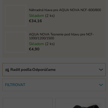
Náhradná hlava pre AQUA NOVA NCF-600/800
Skladom
(2 ks)
€34,16
AQUA NOVA Tesnenie pod hlavu pre NCF-
1000/1200/1500
Skladom
(2 ks)
€4,90
R
Radiť podľa:
Odporúčame
a
d
e
FILTROVAT
n
i
V
e
ý