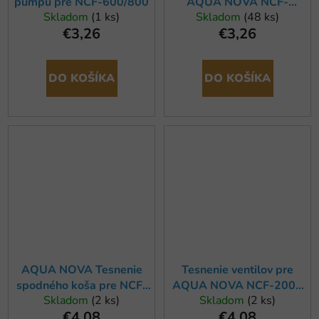
pumpu pre NCF-600/800
AQUA NOVA NCF-
Skladom
(1 ks)
Skladom
(48 ks)
600/800 (3ks)
€3,26
€3,26
DO KOŠÍKA
DO KOŠÍKA
AQUA NOVA Tesnenie
Tesnenie ventilov pre
spodného koša pre NCF-
AQUA NOVA NCF-2000
Skladom
(2 ks)
Skladom
(2 ks)
600/800
(4ks)
€4,08
€4,08