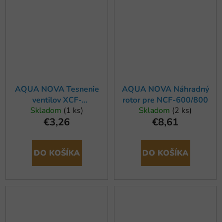
AQUA NOVA Tesnenie
AQUA NOVA Náhradný
ventilov XCF-
rotor pre NCF-600/800
Skladom
(1 ks)
Skladom
(2 ks)
1000/1500/1800, nový
€3,26
€8,61
(4ks)
DO KOŠÍKA
DO KOŠÍKA