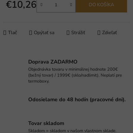
€10,26
DO KOŠÍKA
Jednotková cena:
Tlač
Opýtať sa
Strážiť
Zdieľať
Doprava ZADARMO
Objednávka tovaru v minimálnej hodnote 200€
(bežný tovar) / 1999€ (sklo/nadlimit). Neplatí pre
termoboxy.
Odosielame do 48 hodín (pracovné dni).
Tovar skladom
Skladom = skladom v našom vlastnom sklade.