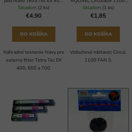
pod hlavu Tetra Tec EX 400,
AQUAEL Circulator 1100,
600, 700 (1ks)
FAN 3
Skladom
(2 ks)
Skladom
(1 ks)
€4,90
€1,85
DO KOŠÍKA
DO KOŠÍKA
Náhradné tesnenie hlavy pre
Vzduchový nástavec Circul.
externý filter Tetra Tec EX
1100 FAN 3.
400, 600 a 700.