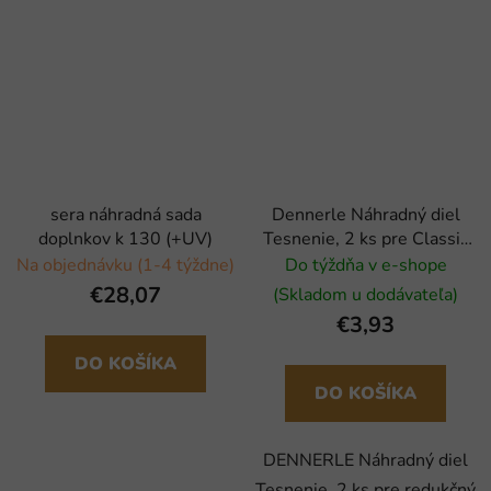
sera náhradná sada
Dennerle Náhradný diel
doplnkov k 130 (+UV)
Tesnenie, 2 ks pre Classic
Line redukčný ventil
Na objednávku (1-4 týždne)
Do týždňa v e-shope
€28,07
(Skladom u dodávateľa)
€3,93
DO KOŠÍKA
DO KOŠÍKA
DENNERLE Náhradný diel
Tesnenie, 2 ks pre redukčný