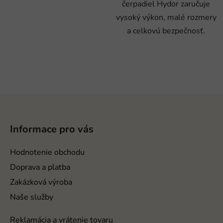
čerpadiel Hydor zaručuje
vysoký výkon, malé rozmery
a celkovú bezpečnosť.
Z
á
p
Informace pro vás
ä
t
Hodnotenie obchodu
i
Doprava a platba
e
Zakázková výroba
Naše služby
Reklamácia a vrátenie tovaru