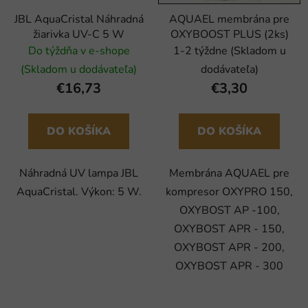
JBL AquaCristal Náhradná
AQUAEL membrána pre
žiarivka UV-C 5 W
OXYBOOST PLUS (2ks)
Do týždňa v e-shope
1-2 týždne (Skladom u
(Skladom u dodávateľa)
dodávateľa)
€16,73
€3,30
DO KOŠÍKA
DO KOŠÍKA
Náhradná UV lampa JBL
Membrána AQUAEL pre
AquaCristal. Výkon: 5 W.
kompresor OXYPRO 150,
OXYBOST AP -100,
OXYBOST APR - 150,
OXYBOST APR - 200,
OXYBOST APR - 300