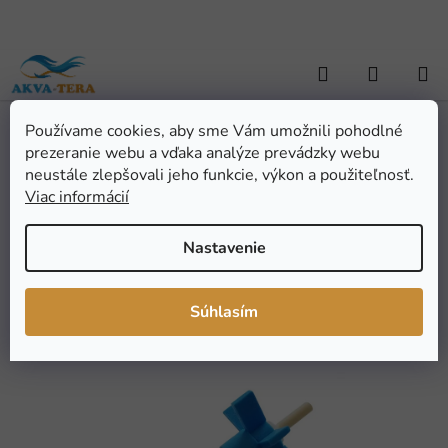
Prejsť
na
obsah
Hľadať
NÁKUP
KOŠÍK
Používame cookies, aby sme Vám umožnili pohodlné
Domov
/
AKVARISTIKA
/
Akvarijná technika
/
AQUA NOVA rotor pre
prezeranie webu a vďaka analýze prevádzky webu
NCF-1000/1200/1500
AQUA NOVA rotor pre
neustále zlepšovali jeho funkcie, výkon a použiteľnosť.
Viac informácií
NCF-1000/1200/1500
Nastavenie
Priemerné
Neohodnotené
Podrobnosti hodnotenia
hodnotenie
Značka:
AQUA NOVA
Súhlasím
produktu
je
0,0
z
5