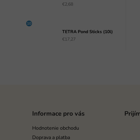
€2,68
TETRA Pond Sticks (10l)
€17,27
Z
á
p
Informace pro vás
Prijí
ä
t
Hodnotenie obchodu
i
Doprava a platba