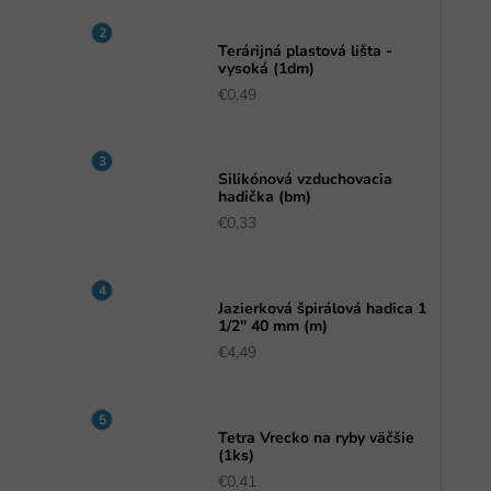
a
n
Terárijná plastová lišta -
e
vysoká (1dm)
l
€0,49
Silikónová vzduchovacia
hadička (bm)
€0,33
Jazierková špirálová hadica 1
1/2" 40 mm (m)
€4,49
Tetra Vrecko na ryby väčšie
(1ks)
€0,41