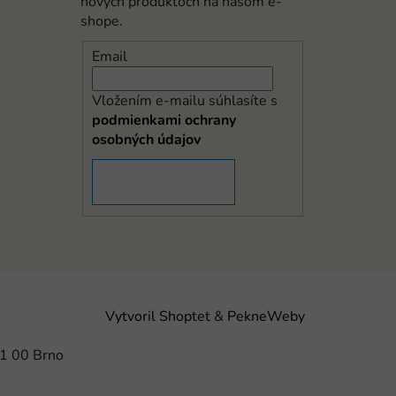
nových produktoch na našom e-
shope.
Email
Vložením e-mailu súhlasíte s
podmienkami ochrany
osobných údajov
PRIHLÁSIŤ SA
Vytvoril Shoptet
&
PekneWeby
21 00 Brno