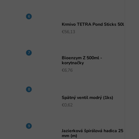
Krmivo TETRA Pond Sticks 50l
€56,13
Bioenzym Z 500ml -
korytnačky
€6,76
Spätný ventil modrý (1ks)
€0,62
Jazierková špirálová hadica 25
mm (m)