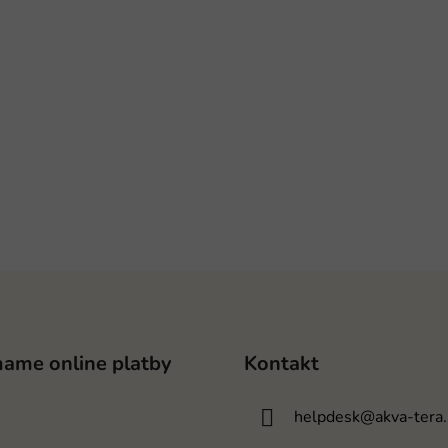
mame online platby
Kontakt
helpdesk
@
akva-tera