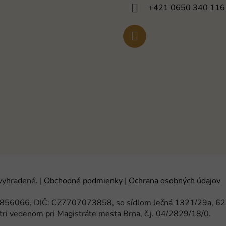
+421 0650 340 116
 vyhradené.
|
Obchodné podmienky
|
Ochrana osobných údajov
 65856066, DIČ: CZ7707073858, so sídlom Ječná 1321/29a, 6
tri vedenom pri Magistráte mesta Brna, č.j. 04/2829/18/0.