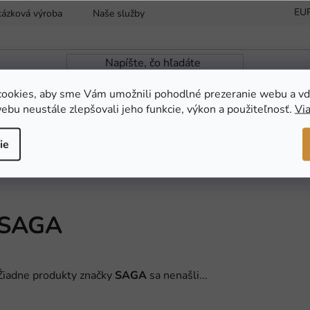
EU
kázková výroba
Naše služby
Reklamácia a vrátenie tovaru
ookies, aby sme Vám umožnili pohodlné prezeranie webu a vď
ebu neustále zlepšovali jeho funkcie, výkon a použiteľnosť.
Via
ZÁHRADNÁ JAZIERKA
NOVINKY
AKC
ie
SAGA
Žiadne produkty značky
SAGA
sa nenašli...