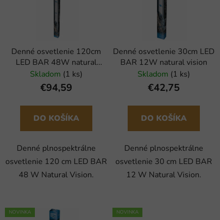
i
e
s
p
p
r
r
o
Denné osvetlenie 120cm
Denné osvetlenie 30cm LED
o
d
LED BAR 48W natural
BAR 12W natural vision
d
u
vision
Skladom
(1 ks)
Skladom
(1 ks)
u
k
€94,59
€42,75
k
t
t
o
o
DO KOŠÍKA
DO KOŠÍKA
v
v
Denné plnospektrálne
Denné plnospektrálne
osvetlenie 120 cm LED BAR
osvetlenie 30 cm LED BAR
48 W Natural Vision.
12 W Natural Vision.
NOVINKA
NOVINKA