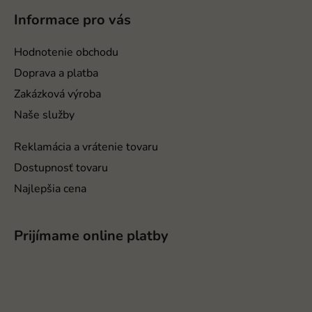
i
p
e
Informace pro vás
ä
p
r
t
Hodnotenie obchodu
v
i
Doprava a platba
k
e
y
Zakázková výroba
v
Naše služby
ý
p
Reklamácia a vrátenie tovaru
i
Dostupnosť tovaru
s
u
Najlepšia cena
Prijímame online platby