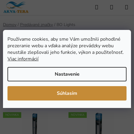
Prejsť
Hľadať
NÁKUP
na
KOŠÍK
obsah
Domov
/
Predávané značky
/
BO Lights
Používame cookies, aby sme Vám umožnili pohodlné
prezeranie webu a vďaka analýze prevádzky webu
BO Lights
neustále zlepšovali jeho funkcie, výkon a použiteľnosť.
Viac informácií
Nastavenie
FILTROVAT
R
Súhlasím
Radiť podľa:
Odporúčame
a
d
V
e
NOVINKA
NOVINKA
ý
n
p
i