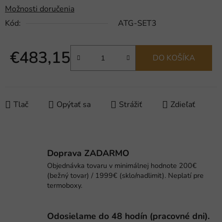
Možnosti doručenia
Kód:
ATG-SET3
€483,15
DO KOŠÍKA
Jednotková cena:
Tlač
Opýtať sa
Strážiť
Zdieľať
Doprava ZADARMO
Objednávka tovaru v minimálnej hodnote 200€
(bežný tovar) / 1999€ (sklo/nadlimit). Neplatí pre
termoboxy.
Odosielame do 48 hodín (pracovné dni).