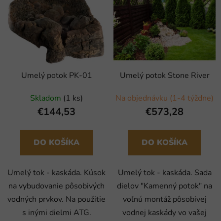
Umelý potok PK-01
Umelý potok Stone River
Skladom
(1 ks)
Na objednávku (1-4 týždne)
€144,53
€573,28
DO KOŠÍKA
DO KOŠÍKA
Umelý tok - kaskáda. Kúsok
Umelý tok - kaskáda. Sada
na vybudovanie pôsobivých
dielov "Kamenný potok" na
vodných prvkov. Na použitie
voľnú montáž pôsobivej
s inými dielmi ATG.
vodnej kaskády vo vašej