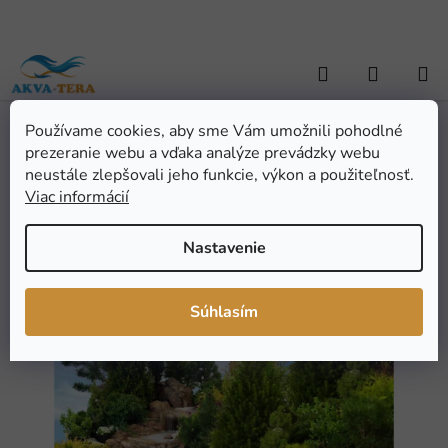
Prejsť
na
obsah
Hľadať
NÁKUP
KOŠÍK
Používame cookies, aby sme Vám umožnili pohodlné
Domov
/
ZÁHRADNÁ JAZIERKA
/
Jazierka, kaskády a vodopády
/
prezeranie webu a vďaka analýze prevádzky webu
Umelý potok SET3
Umelý potok SET3
neustále zlepšovali jeho funkcie, výkon a použiteľnosť.
Viac informácií
Priemerné
Neohodnotené
Podrobnosti hodnotenia
Nastavenie
hodnotenie
Značka:
ATG
produktu
je
Súhlasím
0,0
z
5
hviezdičiek.