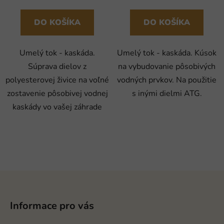
DO KOŠÍKA
DO KOŠÍKA
Umelý tok - kaskáda.
Umelý tok - kaskáda. Kúsok
Súprava dielov z
na vybudovanie pôsobivých
polyesterovej živice na voľné
vodných prvkov. Na použitie
zostavenie pôsobivej vodnej
s inými dielmi ATG.
kaskády vo vašej záhrade
Z
á
p
Informace pro vás
ä