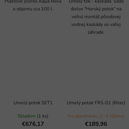
Plastové jezírko Aqua Nova
Umelý tok - kaskáda. Sada
o objemu cca 100 l.
dielov "Horský potok" na
voľnú montáž pôsobivej
vodnej kaskády vo vašej
záhrade.
Umelý potok SET1
Umelý potok FRS-01 (filter)
Skladom
(1 ks)
Na objednávku (1-4 týždne)
€676,17
€189,96