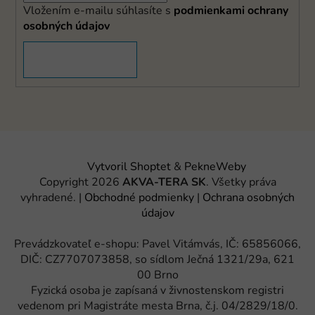
Vložením e-mailu súhlasíte s
podmienkami ochrany
osobných údajov
PRIHLÁSIŤ SA
Vytvoril Shoptet
&
PekneWeby
Copyright 2026
AKVA-TERA SK
. Všetky práva
vyhradené.
|
Obchodné podmienky
|
Ochrana osobných
údajov
Prevádzkovateľ e-shopu: Pavel Vitámvás, IČ: 65856066,
DIČ: CZ7707073858, so sídlom Ječná 1321/29a, 621
00 Brno
Fyzická osoba je zapísaná v živnostenskom registri
vedenom pri Magistráte mesta Brna, č.j. 04/2829/18/0.