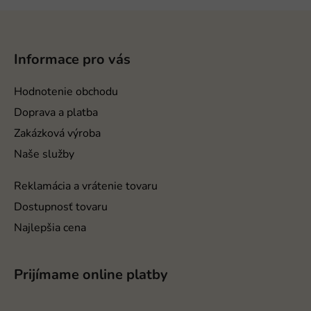
Z
á
p
Informace pro vás
ä
t
Hodnotenie obchodu
i
Doprava a platba
e
Zakázková výroba
Naše služby
Reklamácia a vrátenie tovaru
Dostupnosť tovaru
Najlepšia cena
Prijímame online platby