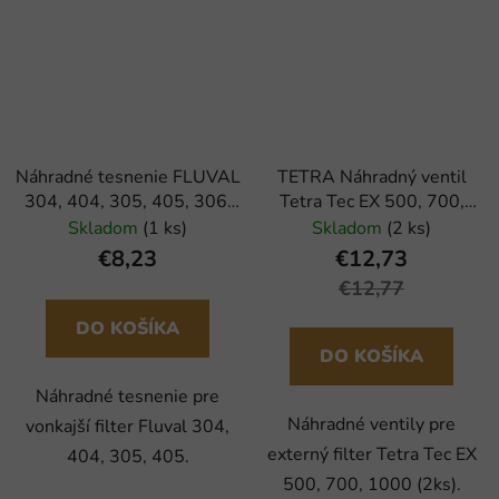
Náhradné tesnenie FLUVAL
TETRA Náhradný ventil
304, 404, 305, 405, 306,
Tetra Tec EX 500, 700,
406 (1ks)
1000 (2ks)
Skladom
(1 ks)
Skladom
(2 ks)
€8,23
€12,73
€12,77
DO KOŠÍKA
DO KOŠÍKA
Náhradné tesnenie pre
Náhradné ventily pre
vonkajší filter Fluval 304,
externý filter Tetra Tec EX
404, 305, 405.
500, 700, 1000 (2ks).