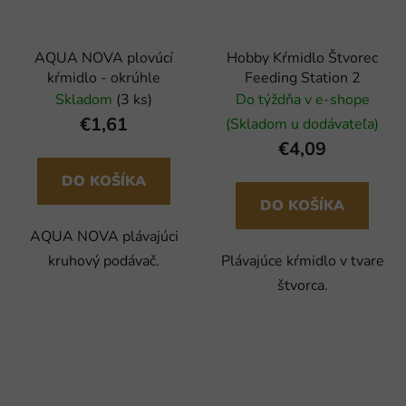
AQUA NOVA plovúcí
Hobby Kŕmidlo Štvorec
kŕmidlo - okrúhle
Feeding Station 2
Skladom
(3 ks)
Do týždňa v e-shope
€1,61
(Skladom u dodávateľa)
€4,09
DO KOŠÍKA
DO KOŠÍKA
AQUA NOVA plávajúci
kruhový podávač.
Plávajúce kŕmidlo v tvare
štvorca.