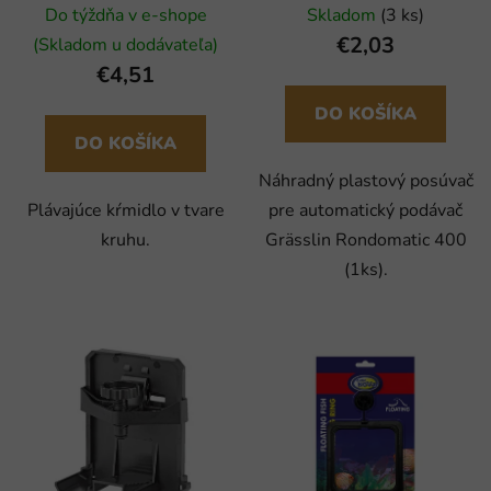
Rondomatic 400 (1ks)
Do týždňa v e-shope
Skladom
(3 ks)
€2,03
(Skladom u dodávateľa)
€4,51
DO KOŠÍKA
DO KOŠÍKA
Náhradný plastový posúvač
Plávajúce kŕmidlo v tvare
pre automatický podávač
kruhu.
Grässlin Rondomatic 400
(1ks).