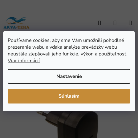
Prejsť
na
obsah
Hľadať
NÁKUP
KOŠÍK
Používame cookies, aby sme Vám umožnili pohodlné
Domov
/
AKVARISTIKA
/
Pomôcky a doplnky
/
Kŕmidlá
/
Trafo pre
prezeranie webu a vďaka analýze prevádzky webu
OASE FishGuard
Trafo pre OASE FishGuard
neustále zlepšovali jeho funkcie, výkon a použiteľnosť.
Viac informácií
Priemerné
Neohodnotené
Podrobnosti hodnotenia
Nastavenie
hodnotenie
Značka:
EDEN
produktu
je
Súhlasím
0,0
z
5
hviezdičiek.