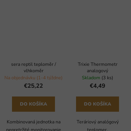
sera reptil teploměr /
Trixie Thermometr
vlhkoměr
analogový
Na objednávku (1-4 týždne)
Skladom
(3 ks)
€25,22
€4,49
DO KOŠÍKA
DO KOŠÍKA
Kombinovaná jednotka na
Teráriový analógový
nepretržité monitorovanie
teplomer.