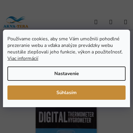
Prejsť
na
obsah
Hľadať
NÁKUP
KOŠÍK
Používame cookies, aby sme Vám umožnili pohodlné
Domov
/
TERARISTIKA
/
Terárijné potreby
/
Teplomery a vlhkomery
/
prezeranie webu a vďaka analýze prevádzky webu
Teplomer vlhkomer LCD REPTI PLANET
Teplomer vlhkomer LCD
neustále zlepšovali jeho funkcie, výkon a použiteľnosť.
Viac informácií
REPTI PLANET
Nastavenie
Priemerné
Neohodnotené
Podrobnosti hodnotenia
hodnotenie
Značka:
Repti planet
Súhlasím
produktu
je
0,0
z
5