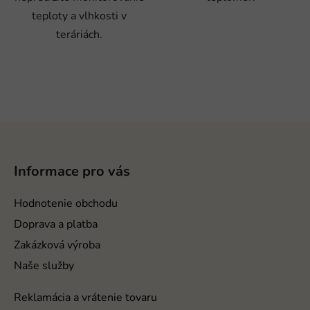
teploty a vlhkosti v
teráriách.
Z
á
p
Informace pro vás
ä
t
Hodnotenie obchodu
i
Doprava a platba
e
Zakázková výroba
Naše služby
Reklamácia a vrátenie tovaru