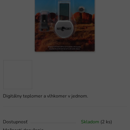
hviezdičiek.
Digitálny teplomer a vlhkomer v jednom.
Dostupnosť
Skladom
(2 ks)