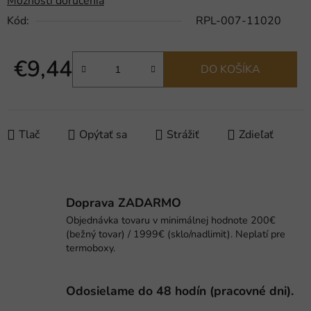
Možnosti doručenia
Kód:
RPL-007-11020
€9,44
DO KOŠÍKA
Jednotková cena:
Tlač
Opýtať sa
Strážiť
Zdieľať
Doprava ZADARMO
Objednávka tovaru v minimálnej hodnote 200€
(bežný tovar) / 1999€ (sklo/nadlimit). Neplatí pre
termoboxy.
Odosielame do 48 hodín (pracovné dni).