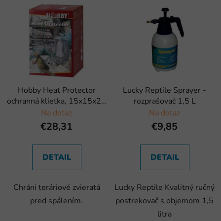
Hobby Heat Protector
Lucky Reptile Sprayer -
ochranná klietka, 15x15x25
rozprašovač 1,5 L
cm
Na dotaz
Na dotaz
€28,31
€9,85
DETAIL
DETAIL
Chráni teráriové zvieratá
Lucky Reptile Kvalitný ručný
pred spálením.
postrekovač s objemom 1,5
litra