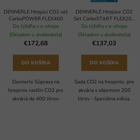
DENNERLE Hnojúci CO2 set
DENNERLE Hnojúce CO2
CarboPOWER FLEX400
Set CarboSTART FLEX200
Special Edition
Do týždňa v e-shope
Do týždňa v e-shope
(Skladom u dodávateľa)
(Skladom u dodávateľa)
€172,68
€137,03
DO KOŠÍKA
DO KOŠÍKA
Dennerle Súprava na
Sada CO2 na hnojenie, pre
hnojenie rastlín CO2 pre
akvária s objemom 200
akváriá do 400 litrov.
litrov - špeciálna edícia.