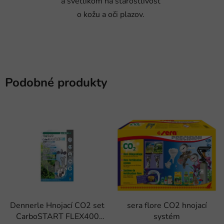
a svetlíkom na starostlivosť
o kožu a oči plazov.
Podobné produkty
Dennerle Hnojací CO2 set
sera flore CO2 hnojací
CarboSTART FLEX400
systém