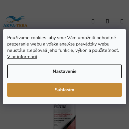
Prejsť
na
obsah
Hľadať
NÁKUP
KOŠÍK
Používame cookies, aby sme Vám umožnili pohodlné
Domov
/
AKVARISTIKA
/
Úprava a testovanie vody
/
Úprava vody
/
prezeranie webu a vďaka analýze prevádzky webu
SEACHEM Prime 500ml
SEACHEM Prime 500ml
neustále zlepšovali jeho funkcie, výkon a použiteľnosť.
Viac informácií
Priemerné
Neohodnotené
Podrobnosti hodnotenia
Nastavenie
hodnotenie
Značka:
Seachem
produktu
je
Súhlasím
0,0
z
5
hviezdičiek.