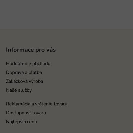
Z
á
p
Informace pro vás
ä
t
Hodnotenie obchodu
i
Doprava a platba
e
Zakázková výroba
Naše služby
Reklamácia a vrátenie tovaru
Dostupnosť tovaru
Najlepšia cena