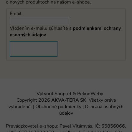
o nových produktoch na našom e-shope.
Email
Vložením e-mailu súhlasíte s
podmienkami ochrany
osobných údajov
PRIHLÁSIŤ SA
Vytvoril Shoptet
&
PekneWeby
Copyright 2026
AKVA-TERA SK
. Všetky práva
vyhradené.
|
Obchodné podmienky
|
Ochrana osobných
údajov
Prevádzkovateľ e-shopu: Pavel Vitámvás, IČ: 65856066,