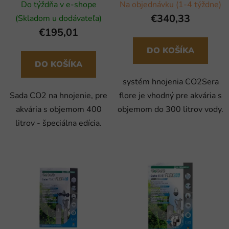
Špeciálna edícia
Do týždňa v e-shope
Na objednávku (1-4 týždne)
€340,33
(Skladom u dodávateľa)
€195,01
DO KOŠÍKA
DO KOŠÍKA
systém hnojenia CO2Sera
Sada CO2 na hnojenie, pre
flore je vhodný pre akvária s
akvária s objemom 400
objemom do 300 litrov vody.
litrov - špeciálna edícia.