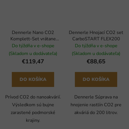
Dennerle Nano CO2
Dennerle Hnojací CO2 set
Komplett-Set vrátane
CarboSTART FLEX200
ventilu CO2 Nano a Nano-
Do týždňa v e-shope
Do týždňa v e-shope
Flipper
(Skladom u dodávateľa)
(Skladom u dodávateľa)
€119,47
€88,65
DO KOŠÍKA
DO KOŠÍKA
Prívod CO2 do nanoakvárií.
Dennerle Súprava na
Výsledkom sú bujne
hnojenie rastlín CO2 pre
zarastené podmorské
akváriá do 200 litrov.
krajiny.